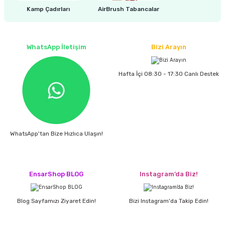
estere
Kamp Çadırları
AirBrush Tabancalar
a
WhatsApp İletişim
Bizi Arayın
nası
Hafta İçi 08:30 - 17:30 Canlı Destek
ı
Çakma Makinası
WhatsApp'tan Bize Hızlıca Ulaşın!
sı
EnsarShop BLOG
Instagram’da Biz!
Blog Sayfamızı Ziyaret Edin!
Bizi Instagram'da Takip Edin!