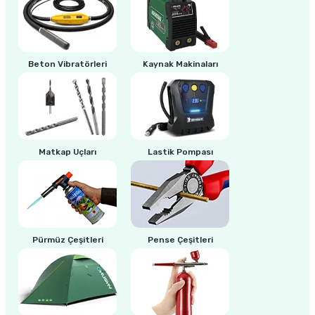
ri
inası
Beton Vibratörleri
Kaynak Makinaları
sı Tabanı
ancası
sı
Matkap Uçları
Lastik Pompası
lı-Zemin Yıkama
Pürmüz Çeşitleri
Pense Çeşitleri
i