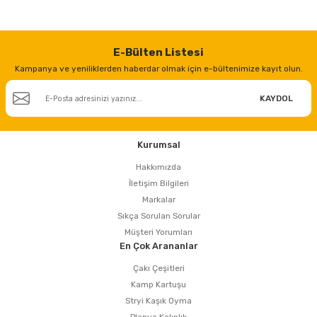
E-Bülten Listesi
Kampanya ve yeniliklerden haberdar olmak için e-bültenimize kayıt olun.
KAYDOL
Kurumsal
Hakkımızda
İletişim Bilgileri
Markalar
Sıkça Sorulan Sorular
Müşteri Yorumları
En Çok Arananlar
Çakı Çeşitleri
Kamp Kartuşu
Stryi Kaşık Oyma