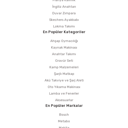
Planya Kalınlık
İngiliz Anahtarı
Duvar Zımpara
Skechers Ayakkabı
Lokma Takımı
En Popüler Kategoriler
Ahşap Oymacılığı
Kaynak Makinası
Anahtar Takımı
Gravür Seti
Kamp Malzemeleri
Şarjlı Matkap
Akü Takviye ve Şarj Aleti
Oto Yıkama Makinası
Lamba ve Fenerler
Aksesuarlar
En Popüler Markalar
Bosch
Metabo
Makita