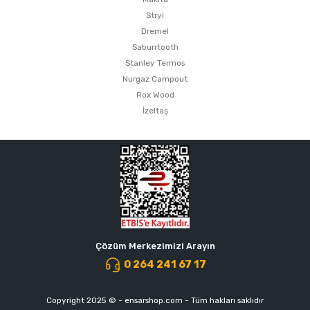
Stryi
Dremel
Saburrtooth
Stanley Termos
Nurgaz Campout
Rox Wood
İzeltaş
Çözüm Merkezimizi Arayın
0 264 241 67 17
Copyright 2025 © - ensarshop.com - Tüm hakları saklıdır