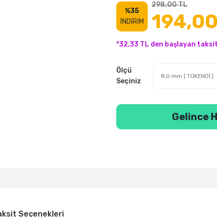
298,00 TL
%35
194,00
İNDİRİM
*32,33 TL den başlayan taksit
Ölçü
Seçiniz
Gelince H
aksit Seçenekleri