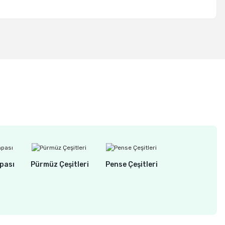
pası
Pürmüz Çeşitleri
Pense Çeşitleri