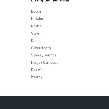
En Popüler Markalar
Bosch
Metabo
Makita
Stryi
Dremel
Saburrtooth
Stanley Termos
Nurgaz Campout
Rox Wood
İzeltaş