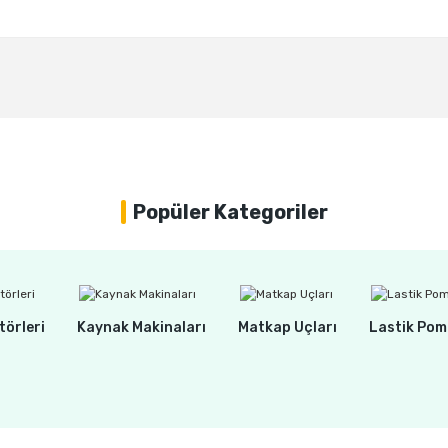
Bu ürüne ilk yorumu siz yapın!
Yorum Yaz
Popüler Kategoriler
törleri
Kaynak Makinaları
Matkap Uçları
Lastik Pom