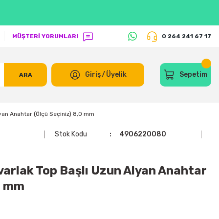
MÜŞTERİ YORUMLARI
0 264 241 67 17
Giriş
/
Üyelik
Sepetim
ARA
yan Anahtar (Ölçü Seçiniz) 8,0 mm
Stok Kodu
4906220080
arlak Top Başlı Uzun Alyan Anahtar
,0 mm