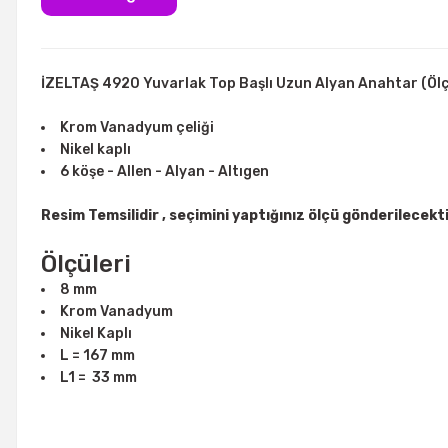
İZELTAŞ 4920 Yuvarlak Top Başlı Uzun Alyan Anahtar (Ölç
Krom Vanadyum çeliği
Nikel kaplı
6 köşe - Allen - Alyan - Altıgen
Resim Temsilidir , seçimini yaptığınız ölçü gönderilecekt
Ölçüleri
8 mm
Krom Vanadyum
Nikel Kaplı
L = 167 mm
L1 = 33 mm