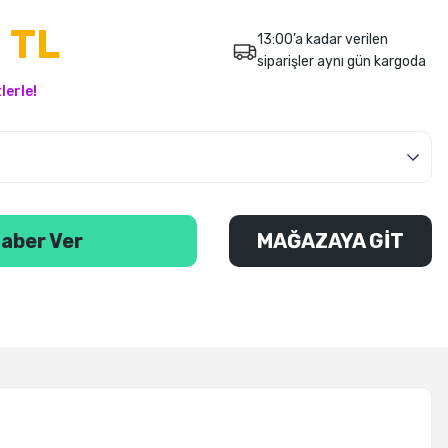
 TL
13:00’a kadar verilen
siparişler aynı gün kargoda
lerle!
aber Ver
MAĞAZAYA GİT