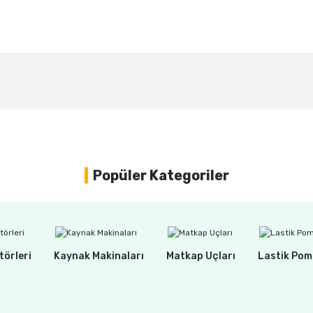
Bu ürüne ilk yorumu siz yapın!
Yorum Yaz
Popüler Kategoriler
törleri
Kaynak Makinaları
Matkap Uçları
Lastik Pom