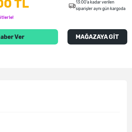
00 TL
13:00’a kadar verilen
siparişler aynı gün kargoda
tlerle!
aber Ver
MAĞAZAYA GİT