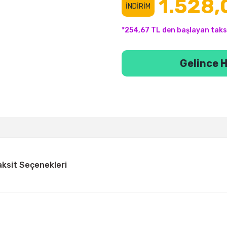
1.528,
İNDİRİM
*254,67 TL den başlayan taksi
Gelince H
aksit Seçenekleri