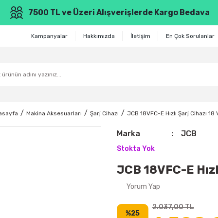
7500 TL ve Üzeri Alışverişlerde Kargo Bedava
Kampanyalar
Hakkımızda
İletişim
En Çok Sorulanlar
asayfa
Makina Aksesuarları
Şarj Cihazı
JCB 18VFC-E Hızlı Şarj Cihazı 18 
Marka
JCB
Stokta Yok
JCB 18VFC-E Hızlı
Yorum Yap
2.037,00 TL
%25