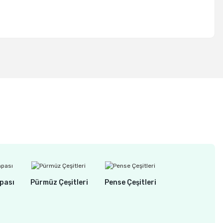
pası
Pürmüz Çeşitleri
Pense Çeşitleri