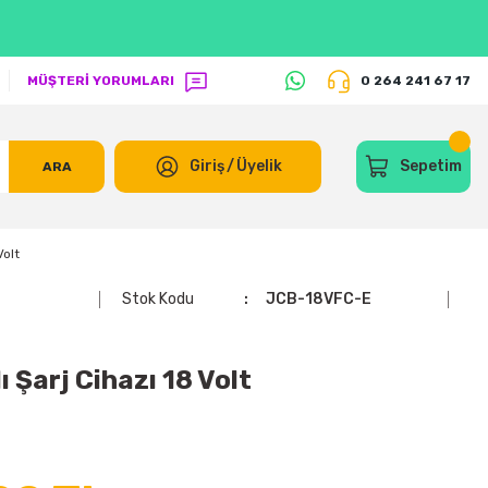
MÜŞTERİ YORUMLARI
0 264 241 67 17
Giriş
/
Üyelik
Sepetim
ARA
Volt
Stok Kodu
JCB-18VFC-E
 Şarj Cihazı 18 Volt