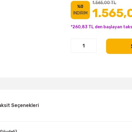
1.565,00 TL
%0
1.565,
İNDİRİM
*260,83 TL den başlayan taksi
aksit Seçenekleri
Gövdeli)