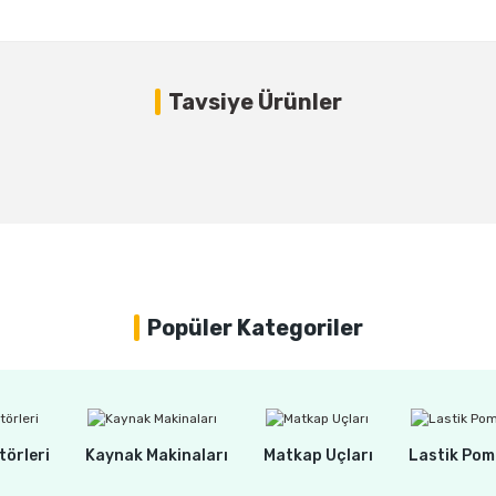
Bu ürüne ilk yorumu siz yapın!
Tavsiye Ürünler
Yorum Yaz
0
ANCA Castillo Mini Masa Mengenesi 75 mm (Sfero Döküm Gövdeli)
.015,00 TL
.015,00 TL
Popüler Kategoriler
törleri
Kaynak Makinaları
Matkap Uçları
Lastik Pom