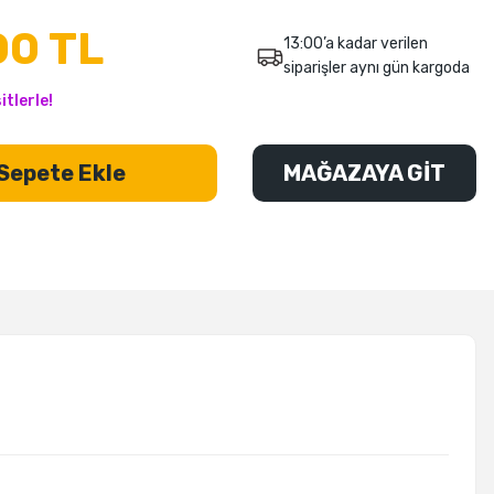
00 TL
13:00’a kadar verilen
siparişler aynı gün kargoda
tlerle!
Sepete Ekle
MAĞAZAYA GİT