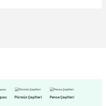
Tükendi
%16
DREMEL 2500 Multi-Vise Çok Amaçlı Mengene
2.735,00 TL
2.298,00 TL
pası
Pürmüz Çeşitleri
Pense Çeşitleri