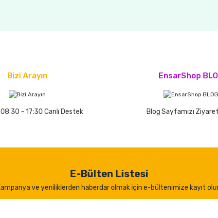
Bizi Arayın
EnsarShop BL
 08:30 - 17:30 Canlı Destek
Blog Sayfamızı Ziyaret
E-Bülten Listesi
ampanya ve yeniliklerden haberdar olmak için e-bültenimize kayıt olu