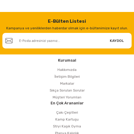
E-Bülten Listesi
Kampanya ve yeniliklerden haberdar olmak için e-bültenimize kayıt olun.
KAYDOL
Kurumsal
Hakkımızda
İletişim Bilgileri
Markalar
Sıkça Sorulan Sorular
Müşteri Yorumları
En Çok Arananlar
Çakı Çeşitleri
Kamp Kartuşu
Stryi Kaşık Oyma
Planya Kalınlık