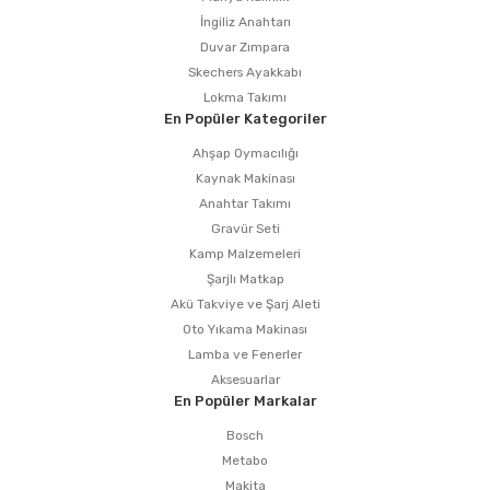
İngiliz Anahtarı
Duvar Zımpara
Skechers Ayakkabı
Lokma Takımı
En Popüler Kategoriler
Ahşap Oymacılığı
Kaynak Makinası
Anahtar Takımı
Gravür Seti
Kamp Malzemeleri
Şarjlı Matkap
Akü Takviye ve Şarj Aleti
Oto Yıkama Makinası
Lamba ve Fenerler
Aksesuarlar
En Popüler Markalar
Bosch
Metabo
Makita