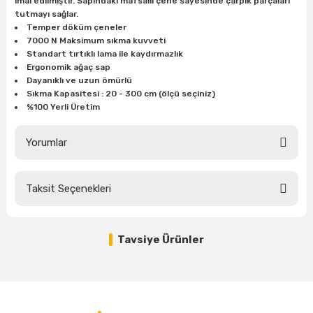
imal edilmiştir. Sapındaki mafsallı çene sayesinde çarpık parçaları
ları
rbün
Marangoz Tezgahları
tutmayı sağlar.
Temper döküm çeneler
7000 N Maksimum sıkma kuvveti
ra
e
Rende Çeşitleri
Standart tırtıklı lama ile kaydırmazlık
Ergonomik ağaç sap
e Mat
p Ucu
a
Taşlama İçin Ahşap Oyma Aparatları
Dayanıklı ve uzun ömürlü
Sıkma Kapasitesi : 20 - 300 cm (ölçü seçiniz)
%100 Yerli Üretim
r
ap Ucu
Torna Bıçakları
Yorumlar
ski - Kargaburun
arları
i
lmas Panç
Taksit Seçenekleri
Bu ürüne ilk yorumu siz yapın!
estere Ucu
Tavsiye Ürünler
Yorum Yaz
ı
%0
EVEL Marangoz Tip Büyük Boy İşkence (Ölçü Seçiniz)
kinası