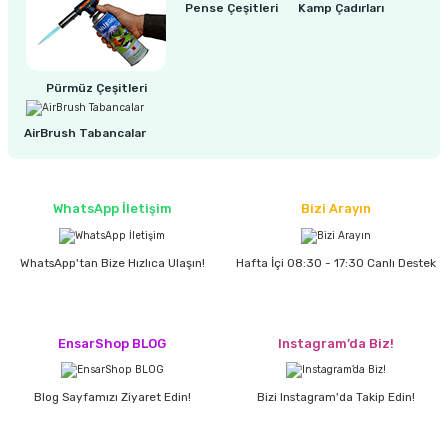
estere
Pense Çeşitleri
Kamp Çadırları
a
Pürmüz Çeşitleri
nası
AirBrush Tabancalar
ı
WhatsApp İletişim
Bizi Arayın
Çakma Makinası
WhatsApp'tan Bize Hızlıca Ulaşın!
Hafta İçi 08:30 - 17:30 Canlı Destek
sı
EnsarShop BLOG
Instagram’da Biz!
Blog Sayfamızı Ziyaret Edin!
Bizi Instagram'da Takip Edin!