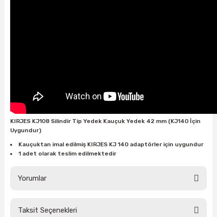
ları
rbün
Marangoz Tezgahları
ra
e
Rende Çeşitleri
e Mat
p Ucu
a
Taşlama İçin Ahşap Oyma Aparatları
r
ap Ucu
Torna Bıçakları
ski - Kargaburun
arları
KIRJES KJ108 Silindir Tip Yedek Kauçuk Yedek 42 mm (KJ140 İçin
i
lmas Panç
Uygundur)
Kauçuktan imal edilmiş KIRJES KJ 140 adaptörler için uygundur
estere Ucu
1 adet olarak teslim edilmektedir
ı
Yorumlar
kinası
Taksit Seçenekleri
Bu ürüne ilk yorumu siz yapın!