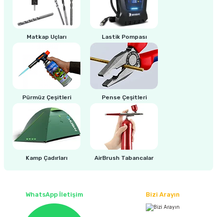
estere
a
Matkap Uçları
Lastik Pompası
nası
ı
Pürmüz Çeşitleri
Pense Çeşitleri
Çakma Makinası
sı
Kamp Çadırları
AirBrush Tabancalar
WhatsApp İletişim
Bizi Arayın