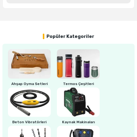
ri
inası
Yorum Yaz
sı Tabanı
Popüler Kategoriler
ancası
sı
Ahşap Oyma Setleri
Termos Çeşitleri
lı-Zemin Yıkama
Beton Vibratörleri
Kaynak Makinaları
i