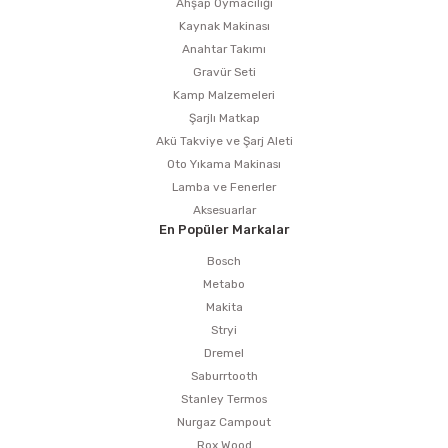
Ahşap Oymacılığı
Kaynak Makinası
Anahtar Takımı
Gravür Seti
Kamp Malzemeleri
Şarjlı Matkap
Akü Takviye ve Şarj Aleti
Oto Yıkama Makinası
Lamba ve Fenerler
Aksesuarlar
En Popüler Markalar
Bosch
Metabo
Makita
Stryi
Dremel
Saburrtooth
Stanley Termos
Nurgaz Campout
Rox Wood