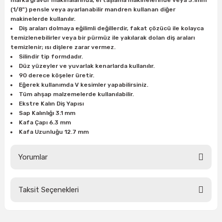
marka gravür makinalarında, el taşlama makinelerinde veya 3.1mm
ları
rbün
Marangoz Tezgahları
(1/8") pensle veya ayarlanabilir mandren kullanan diğer
makinelerde kullanılır.
Diş araları dolmaya eğilimli değillerdir, fakat çözücü ile kolayca
ra
e
Rende Çeşitleri
temizlenebilirler veya bir pürmüz ile yakılarak dolan diş araları
temizlenir; ısı dişlere zarar vermez.
e Mat
p Ucu
a
Silindir tip formdadır.
Taşlama İçin Ahşap Oyma Aparatları
Düz yüzeyler ve yuvarlak kenarlarda kullanılır.
90 derece köşeler üretir.
r
ap Ucu
Torna Bıçakları
Eğerek kullanımda V kesimler yapabilirsiniz.
Tüm ahşap malzemelerde kullanılabilir.
Ekstre Kalın Diş Yapısı
ski - Kargaburun
arları
Sap Kalınlığı 3.1 mm
Kafa Çapı 6.3 mm
i
lmas Panç
Kafa Uzunluğu 12.7 mm
estere Ucu
Yorumlar
ı
Taksit Seçenekleri
Bu ürüne ilk yorumu siz yapın!
kinası