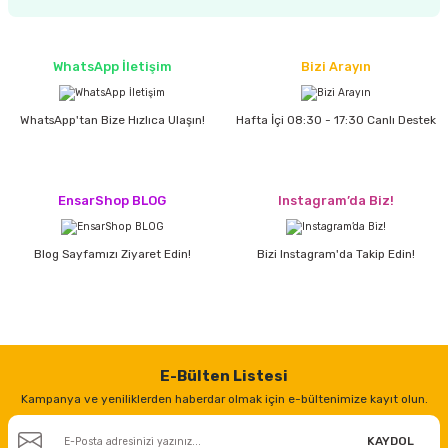
estere
a
WhatsApp İletişim
Bizi Arayın
nası
WhatsApp'tan Bize Hızlıca Ulaşın!
Hafta İçi 08:30 - 17:30 Canlı Destek
ı
EnsarShop BLOG
Instagram’da Biz!
Çakma Makinası
Blog Sayfamızı Ziyaret Edin!
Bizi Instagram'da Takip Edin!
sı
E-Bülten Listesi
Kampanya ve yeniliklerden haberdar olmak için e-bültenimize kayıt olun.
KAYDOL