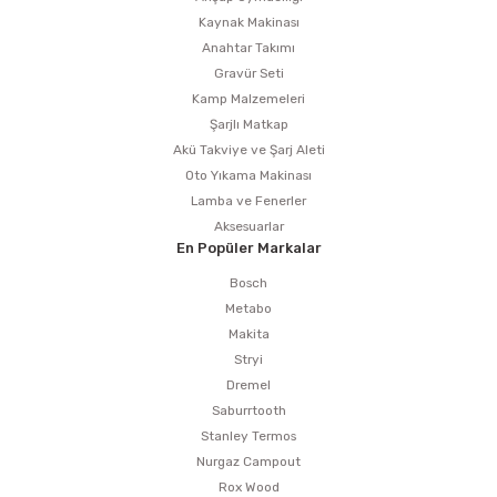
Kaynak Makinası
Anahtar Takımı
Gravür Seti
Kamp Malzemeleri
Şarjlı Matkap
Akü Takviye ve Şarj Aleti
Oto Yıkama Makinası
Lamba ve Fenerler
Aksesuarlar
En Popüler Markalar
Bosch
Metabo
Makita
Stryi
Dremel
Saburrtooth
Stanley Termos
Nurgaz Campout
Rox Wood