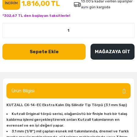
13:00’a kadar verilen siparişler
1.816,00 TL
İNDİRİM
aynı gün kargoda
inası
şitleri
Makinası
ünleri
Maşalı Boru Anahtarı
Ahşap Yontma Bıçağı (Carving Knife)
Outdoor T-Shirt
*302,67 TL den başlayan taksitlerle!
kinası
 & Mastik
ı
inası
Yıldız Anahtar
Balon Zımpara
tleri
a Taşı
akinası
Bileme Ekipmanları
Sepete Ekle
MAĞAZAYA GİT
tleri
İçin Keski Murçlar
 Tabancası
Diğer Marangoz Ürünleri
sı
si
ap Ucu
Japon Testereleri
ırını
rları
ı
Kaşık ve Kuksa Oyma Aletleri
Ürün Bilgisi
 Kesici
a
kinası
uarları
Kutu Oymacılığı (Chip Carving)
KUTZALL CX-14-EC Ekstra Kalın Diş Silindir Tip Törpü (3.1 mm Sap)
i
re
Marangoz Çekici ve Ahşap Tokmak
Kutzall Original törpü serisi, olağanüstü bir finişle hızlı bir talaş
kaldırma işlemi gerçekleştirerek onları Kutzall takımlarının en
evrensel ve en iyi değeri yapar.
leri
inası Bıçakları
inası
Marangoz Ölçü Aletleri
3.1 mm (1/8") mil çapları esnek mil takımlarında, dremel ve farklı