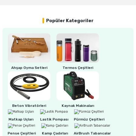
Yorum Yaz
ri
inası
Popüler Kategoriler
sı Tabanı
ancası
sı
Ahşap Oyma Setleri
Termos Çeşitleri
lı-Zemin Yıkama
Beton Vibratörleri
Kaynak Makinaları
Matkap Uçları
Lastik Pompası
Pürmüz Çeşitleri
i
Pense Çeşitleri
Kamp Çadırları
AirBrush Tabancalar