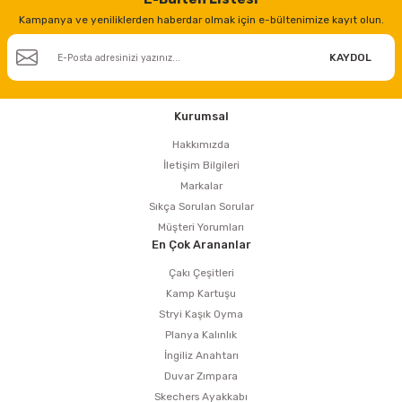
Kampanya ve yeniliklerden haberdar olmak için e-bültenimize kayıt olun.
KAYDOL
Kurumsal
Hakkımızda
İletişim Bilgileri
Markalar
Sıkça Sorulan Sorular
Müşteri Yorumları
En Çok Arananlar
Çakı Çeşitleri
Kamp Kartuşu
Stryi Kaşık Oyma
Planya Kalınlık
İngiliz Anahtarı
Duvar Zımpara
Skechers Ayakkabı