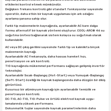
ları
rbün
Marangoz Tezgahları
etkilerini kontrol etmek mümkündür.
Değişken frekans kontrolü gibi standart fonksiyonlar sayesinde
operatör, daha etkin bir kaynak uygulaması için ark odağını
ra
e
Rende Çeşitleri
ayarlama şansına sahip olur.
Farklı tip malzemelerin kaynağında, ayarlanabilir AC kare dalga
e Mat
p Ucu
a
Taşlama İçin Ahşap Oyma Aparatları
formu alternatif bir kaynak yöntemi oluşturur. COOL-ARC® 46 su
soğutma ünitesi bağlanarak sistem kolayca su soğutmalı olarak
kullanılabilir.
r
ap Ucu
Torna Bıçakları
AC veya DC çıkış gerilimi sayesinde farklı tip ve kalınlıkta birçok
malzemenin kaynağı.
ski - Kargaburun
arları
Ayarlanabilir AC frekansıyla, daha hassas hareket hızı,
penetrasyon ve ark kontrolü.
i
lmas Panç
TIG kaynağında mükemmel performans sağlayan gelişmiş invertör
teknolojisi.
Ayarlanabilir Sıcak-Başlangıç (Hot-Start) veya Yumuşak-Başlangıç
estere Ucu
(Soft-Start) özelliği ile kaynak başlangıcında daha düzgün bir dikiş
görüntüsü.
ı
Kusursuz bir alüminyum kaynağı için ayarlanabilir temizlik ve
penetrasyon kontrolü.
DC-TIG, AC-TIG, TIG-Pulse ve örtülü elektrod kaynak uygu-
kinası
lamalarında yüksek performans.
Dokunmatik tuşlar sayesinde kaynak parametrelerinin daha