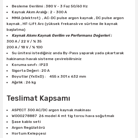
estere
Besleme Gerilimi : 380 V - 3 Faz 50/60 Hz
Kaynak Akım Aralığı : 2 - 300 A
a
MMA (elektrot) , AC-DC pulse argon kaynak , DC pulse argon
kaynak , HF-Lift Arc (yüksek frekanslı ve sürtme ile kaynak
başlatma)
nası
Kaynak Akımı Kaynak Gerilim ve Performans Değerleri :
300 A / 22 V / % 35
ı
200 A / 18 V / % 100
Su ünitesi istediğiniz anda By-Pass yaparak yada çıkartarak
hakinanızı havalı sisteme çevirebilirsiniz
Koruma sınıfı : IP23
Sigorta Değeri : 20 A
Çakma Makinası
Boyutlar (YxGxD) : 455 x 301 x 632 mm
Ağırlık : 26 kg
sı
Teslimat Kapsamı
ASPECT 300 AC/DC argon kaynak makinası
W000278887 26 model 4 mt tig torcu hava soğutmalı
Şase kablo seti
Argon Regülatörü
Hortum Kelepçesi