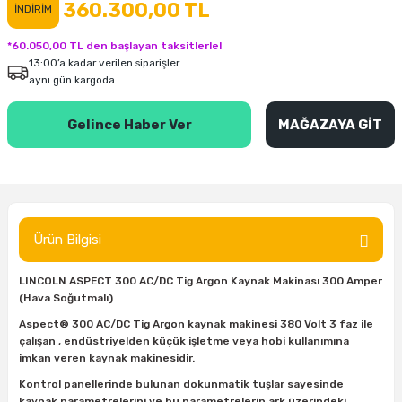
360.300,00 TL
İNDİRİM
inası
şitleri
Makinası
ünleri
Maşalı Boru Anahtarı
Ahşap Yontma Bıçağı (Carving Knife)
Outdoor T-Shirt
*60.050,00 TL den başlayan taksitlerle!
13:00’a kadar verilen siparişler
kinası
 & Mastik
ı
inası
Yıldız Anahtar
Balon Zımpara
aynı gün kargoda
tleri
a Taşı
akinası
Bileme Ekipmanları
Gelince Haber Ver
MAĞAZAYA GİT
tleri
İçin Keski Murçlar
 Tabancası
Diğer Marangoz Ürünleri
sı
si
ap Ucu
Japon Testereleri
Ürün Bilgisi
ırını
rları
ı
Kaşık ve Kuksa Oyma Aletleri
LINCOLN ASPECT 300 AC/DC Tig Argon Kaynak Makinası 300 Amper
 Kesici
a
kinası
uarları
Kutu Oymacılığı (Chip Carving)
(Hava Soğutmalı)
Aspect® 300 AC/DC Tig Argon kaynak makinesi 380 Volt 3 faz ile
i
re
Marangoz Çekici ve Ahşap Tokmak
çalışan , endüstriyelden küçük işletme veya hobi kullanımına
imkan veren kaynak makinesidir.
leri
inası Bıçakları
inası
Marangoz Ölçü Aletleri
Kontrol panellerinde bulunan dokunmatik tuşlar sayesinde
kaynak parametrelerini ve bu parametrelerin ark üzerindeki