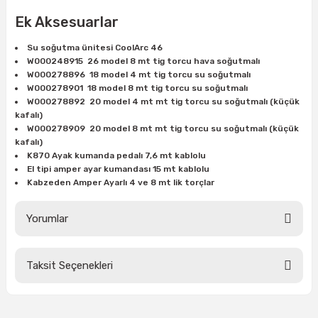
Ek Aksesuarlar
Su soğutma ünitesi CoolArc 46
W000248915 26 model 8 mt tig torcu hava soğutmalı
W000278896 18 model 4 mt tig torcu su soğutmalı
W000278901 18 model 8 mt tig torcu su soğutmalı
W000278892 20 model 4 mt mt tig torcu su soğutmalı (küçük
kafalı)
W000278909 20 model 8 mt mt tig torcu su soğutmalı (küçük
kafalı)
K870 Ayak kumanda pedalı 7,6 mt kablolu
El tipi amper ayar kumandası 15 mt kablolu
Kabzeden Amper Ayarlı 4 ve 8 mt lik torçlar
Yorumlar
Taksit Seçenekleri
Bu ürüne ilk yorumu siz yapın!
Yorum Yaz