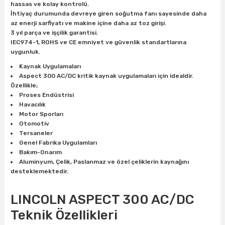
hassas ve kolay kontrolü.
İhtiyaç durumunda devreye giren soğutma fanı sayesinde daha
az enerji sarfiyatı ve makine içine daha az toz girişi.
ri
inası
3 yıl parça ve işçilik garantisi.
IEC974-1, ROHS ve CE emniyet ve güvenlik standartlarına
uygunluk.
sı Tabanı
Kaynak Uygulamaları
Aspect 300 AC/DC kritik kaynak uygulamaları için idealdir.
ancası
Özellikle;
Proses Endüstrisi
sı
Havacılık
Motor Sporları
Otomotiv
Tersaneler
Genel Fabrika Uygulamları
lı-Zemin Yıkama
Bakım-Onarım
Aluminyum, Çelik, Paslanmaz ve özel çeliklerin kaynağını
desteklemektedir.
LINCOLN ASPECT 300 AC/DC
i
Teknik Özellikleri