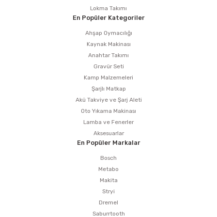
Lokma Takımı
En Popüler Kategoriler
Ahşap Oymacılığı
Kaynak Makinası
Anahtar Takımı
Gravür Seti
Kamp Malzemeleri
Şarjlı Matkap
Akü Takviye ve Şarj Aleti
Oto Yıkama Makinası
Lamba ve Fenerler
Aksesuarlar
En Popüler Markalar
Bosch
Metabo
Makita
Stryi
Dremel
Saburrtooth