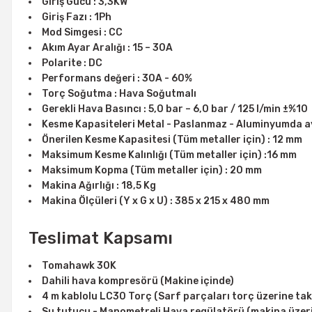
Giriş Gücü : 3,3KW
Giriş Fazı : 1Ph
Mod Simgesi : CC
Akım Ayar Aralığı : 15 – 30A
Polarite : DC
Performans değeri : 30A - 60%
Torç Soğutma : Hava Soğutmalı
Gerekli Hava Basıncı : 5,0 bar – 6,0 bar / 125 l/min ±%10
Kesme Kapasiteleri Metal - Paslanmaz - Aluminyumda ay
Önerilen Kesme Kapasitesi (Tüm metaller için) : 12 mm
Maksimum Kesme Kalınlığı (Tüm metaller için) :16 mm
Maksimum Kopma (Tüm metaller için) : 20 mm
Makina Ağırlığı : 18,5 Kg
Makina Ölçüleri (Y x G x U) : 385 x 215 x 480 mm
Teslimat Kapsamı
Tomahawk 30K
Dahili hava kompresörü (Makine içinde)
4 m kablolu LC30 Torç (Sarf parçaları torç üzerine takıl
Su tutucu - Manometreli Hava regülatörü (makina üzeri