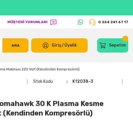
MÜŞTERİ YORUMLARI
0 264 241 67 17
Giriş
/
Üyelik
Sepetim
ARA
me Makinası 220 Volt (Kendinden Kompresörlü)
Stok Kodu
K12038-3
 Tomahawk 30 K Plasma Kesme
t (Kendinden Kompresörlü)