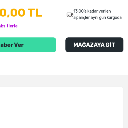
0,00 TL
13:00’a kadar verilen
siparişler aynı gün kargoda
ksitlerle!
aber Ver
MAĞAZAYA GİT