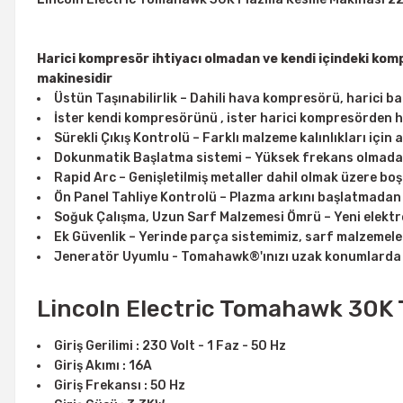
Harici kompresör ihtiyacı olmadan ve kendi içindeki ko
makinesidir
Üstün Taşınabilirlik – Dahili hava kompresörü, harici b
İster kendi kompresörünü , ister harici kompresörden 
Sürekli Çıkış Kontrolü – Farklı malzeme kalınlıkları için 
Dokunmatik Başlatma sistemi – Yüksek frekans olmadan g
Rapid Arc – Genişletilmiş metaller dahil olmak üzere boşlu
Ön Panel Tahliye Kontrolü – Plazma arkını başlatmadan h
Soğuk Çalışma, Uzun Sarf Malzemesi Ömrü – Yeni elektro
Ek Güvenlik – Yerinde parça sistemimiz, sarf malzemeleri
Jeneratör Uyumlu - Tomahawk®'ınızı uzak konumlarda ç
Lincoln Electric Tomahawk 30K T
Giriş Gerilimi : 230 Volt - 1 Faz - 50 Hz
Giriş Akımı : 16A
Giriş Frekansı : 50 Hz