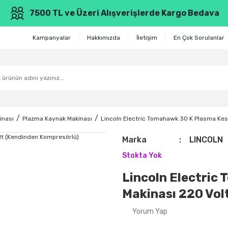
7500 TL ve Üzeri Alışverişlerde Kargo Bedava
Kampanyalar
Hakkımızda
İletişim
En Çok Sorulanlar
inası
Plazma Kaynak Makinası
Lincoln Electric Tomahawk 30 K Plasma Kes
Marka
LINCOLN
Stokta Yok
Lincoln Electric
Makinası 220 Vol
Yorum Yap