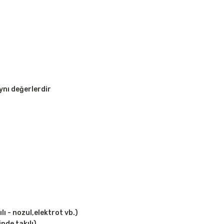
nı değerlerdir
ı - nozul,elektrot vb.)
nde takılı)