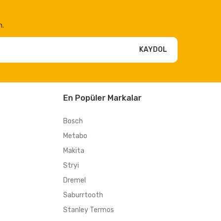
n.
KAYDOL
En Popüler Markalar
Bosch
Metabo
Makita
Stryi
Dremel
Saburrtooth
Stanley Termos