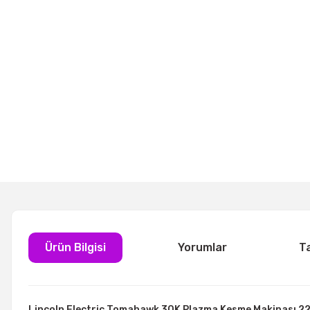
Ürün Bilgisi
Yorumlar
T
Lincoln Electric Tomahawk 30K Plazma Kesme Makinası 22