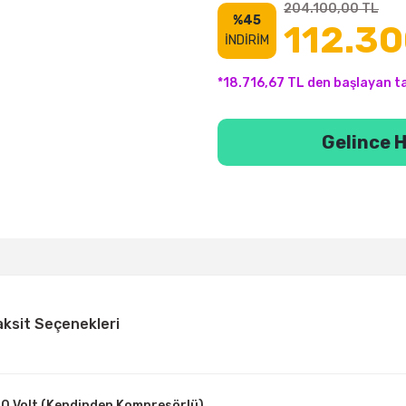
204.100,00 TL
%45
112.30
İNDİRİM
*18.716,67 TL den başlayan ta
Gelince H
aksit Seçenekleri
0 Volt (Kendinden Kompresörlü)