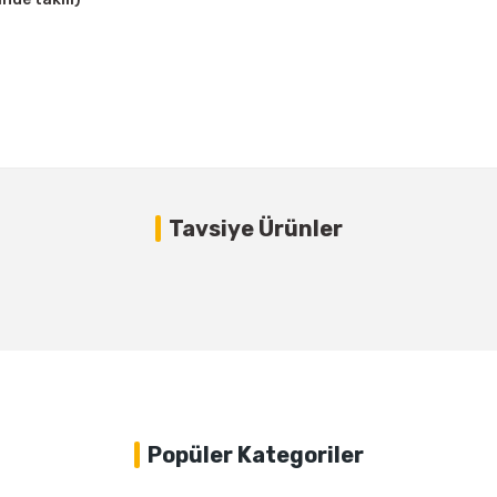
Bu ürüne ilk yorumu siz yapın!
Tavsiye Ürünler
Yorum Yaz
Popüler Kategoriler