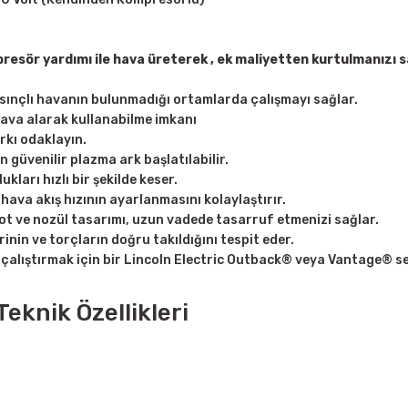
mpresör yardımı ile hava üreterek , ek maliyetten kurtulmanı
asınçlı havanın bulunmadığı ortamlarda çalışmayı sağlar.
hava alarak kullanabilme imkanı
arkı odaklayın.
üvenilir plazma ark başlatılabilir.
kları hızlı bir şekilde keser.
ava akış hızının ayarlanmasını kolaylaştırır.
t ve nozül tasarımı, uzun vadede tasarruf etmenizi sağlar.
nin ve torçların doğru takıldığını tespit eder.
alıştırmak için bir Lincoln Electric Outback® veya Vantage® se
eknik Özellikleri