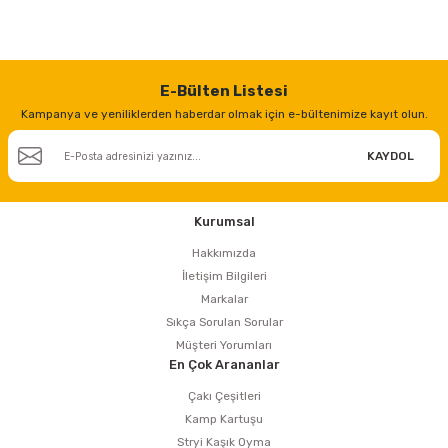
estere
a
E-Bülten Listesi
nası
Kampanya ve yeniliklerden haberdar olmak için e-bültenimize kayıt olun.
ı
KAYDOL
Kurumsal
Çakma Makinası
Hakkımızda
İletişim Bilgileri
sı
Markalar
Sıkça Sorulan Sorular
Müşteri Yorumları
En Çok Arananlar
Çakı Çeşitleri
Kamp Kartuşu
Stryi Kaşık Oyma