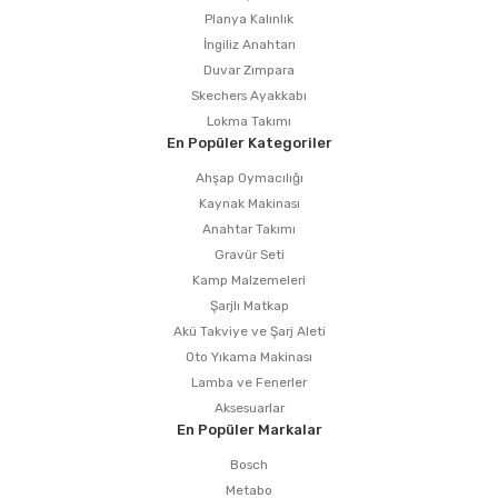
Planya Kalınlık
İngiliz Anahtarı
Duvar Zımpara
Skechers Ayakkabı
Lokma Takımı
En Popüler Kategoriler
Ahşap Oymacılığı
Kaynak Makinası
Anahtar Takımı
Gravür Seti
Kamp Malzemeleri
Şarjlı Matkap
Akü Takviye ve Şarj Aleti
Oto Yıkama Makinası
Lamba ve Fenerler
Aksesuarlar
En Popüler Markalar
Bosch
Metabo