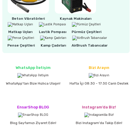
ri
inası
Beton Vibratörleri
Kaynak Makinaları
sı Tabanı
Matkap Uçları
Lastik Pompası
Pürmüz Çeşitleri
Pense Çeşitleri
Kamp Çadırları
AirBrush Tabancalar
ancası
sı
WhatsApp İletişim
Bizi Arayın
WhatsApp'tan Bize Hızlıca Ulaşın!
Hafta İçi 08:30 - 17:30 Canlı Destek
lı-Zemin Yıkama
EnsarShop BLOG
Instagram’da Biz!
i
Blog Sayfamızı Ziyaret Edin!
Bizi Instagram'da Takip Edin!