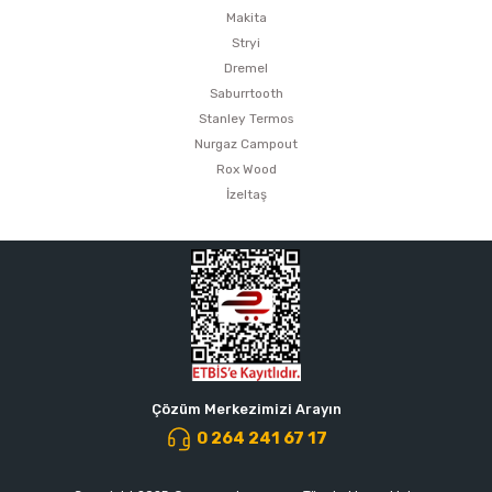
Makita
Stryi
Dremel
Saburrtooth
Stanley Termos
Nurgaz Campout
Rox Wood
İzeltaş
Çözüm Merkezimizi Arayın
0 264 241 67 17