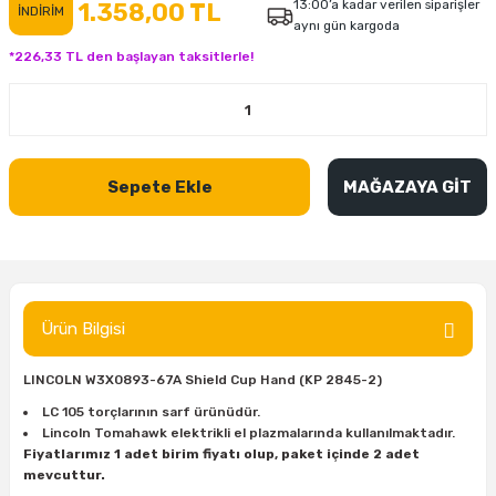
13:00’a kadar verilen siparişler
1.358,00 TL
İNDİRİM
aynı gün kargoda
inası
şitleri
Makinası
ünleri
Maşalı Boru Anahtarı
Ahşap Yontma Bıçağı (Carving Knife)
Outdoor T-Shirt
*226,33 TL den başlayan taksitlerle!
kinası
 & Mastik
ı
inası
Yıldız Anahtar
Balon Zımpara
tleri
a Taşı
akinası
Bileme Ekipmanları
Sepete Ekle
MAĞAZAYA GİT
tleri
İçin Keski Murçlar
 Tabancası
Diğer Marangoz Ürünleri
sı
si
ap Ucu
Japon Testereleri
ırını
rları
ı
Kaşık ve Kuksa Oyma Aletleri
Ürün Bilgisi
 Kesici
a
kinası
uarları
Kutu Oymacılığı (Chip Carving)
LINCOLN W3X0893-67A Shield Cup Hand (KP 2845-2)
i
re
Marangoz Çekici ve Ahşap Tokmak
LC 105 torçlarının sarf ürünüdür.
Lincoln Tomahawk elektrikli el plazmalarında kullanılmaktadır.
Fiyatlarımız 1 adet birim fiyatı olup, paket içinde 2 adet
leri
inası Bıçakları
inası
Marangoz Ölçü Aletleri
mevcuttur.