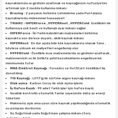
kaynaklarında ısı girdisini azaltmak ve kaynağınızın nufuziyetini
artırmak için 2 modda kullanma imkanı
Brazing
: 2 parçanın birbirine Lehimleme yada Puntalama
kaynaklarında mükemmel hassasiyet
TRIARC ; HIPERForce , HYPERRoot , HYPERCold
özellikleri ile
kullanıcıya çok basit ve kullanışlı ayar imkanı sağlar
HIPERForce
: İki farklı kalınlıktaki malzemeleri birbirine
kaynakta son derece duyarlı , akıllı kaynak imkanı
HIPERRoot
: En dar açıda bile kök kaynaklarına olanak tanır ,
böylece yüksek ek maliyetleri engellemiş olur
HYPERCold
: Özellikle ince malzemelerde ısı girdisini azaltarak ,
malzemenizin ısı ile birlikte şekil bozukluklarını engelleyerek
minimumda tutar
MMA Elektrot Kaynağı
: ForceArc ve HotStart özellikleri ile
donatılmış
TIG Kaynağı
: LiftTig ile sürtme argon kaynağı imkanı
Oluk açma
: Karbon torcu ile oluk açma işlemi
İş Hafıza Kaydı
: 99 adet farklı işler için hafıza kaydı
Sıcaklık kontrollü otomatik fanlar sayesinde daha az enerji
tüketimi
Makineniz açık ama uzun süre kaynak yapılmadığında otomatik
su pompası durdurma
Su Soğutmalı yada Soğutması çalışma imkanı (torç