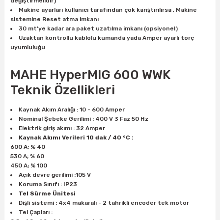
değiştirmelidir)
Makine ayarları kullanıcı tarafından çok karıştırılırsa , Makine
sistemine Reset atma imkanı
30 mt'ye kadar ara paket uzatılma imkanı (opsiyonel)
Uzaktan kontrollu kablolu kumanda yada Amper ayarlı torç
uyumluluğu
MAHE HyperMIG 600 WWK
Teknik Özellikleri
Kaynak Akım Aralığı : 10 - 600 Amper
Nominal Şebeke Gerilimi : 400 V 3 Faz 50 Hz
Elektrik giriş akımı : 32 Amper
Kaynak Akımı Verileri 10 dak / 40 °C :
600 A; % 40
530 A; % 60
450 A; % 100
Açık devre gerilimi :105 V
Koruma Sınıfı : IP23
Tel Sürme Ünitesi
Dişli sistemi : 4x4 makaralı - 2 tahrikli encoder tek motor
Tel Çapları :