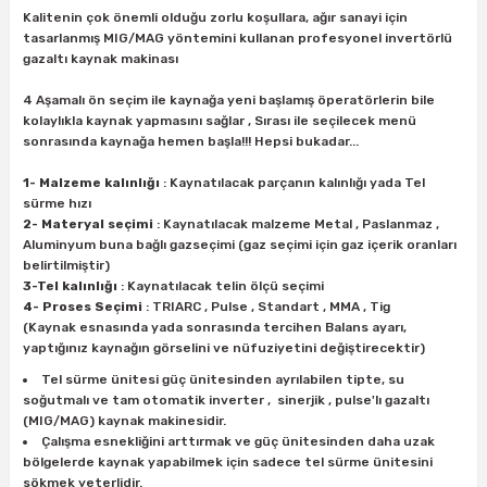
ları
rbün
Kalitenin çok önemli olduğu zorlu koşullara, ağır sanayi için
Marangoz Tezgahları
tasarlanmış MIG/MAG yöntemini kullanan profesyonel invertörlü
gazaltı kaynak makinası
ra
e
Rende Çeşitleri
4 Aşamalı ön seçim ile kaynağa yeni başlamış öperatörlerin bile
kolaylıkla kaynak yapmasını sağlar , Sırası ile seçilecek menü
e Mat
p Ucu
a
Taşlama İçin Ahşap Oyma Aparatları
sonrasında kaynağa hemen başla!!! Hepsi bukadar...
r
ap Ucu
Torna Bıçakları
1- Malzeme kalınlığı
: Kaynatılacak parçanın kalınlığı yada Tel
sürme hızı
2- Materyal seçimi
: Kaynatılacak malzeme Metal , Paslanmaz ,
ski - Kargaburun
arları
Aluminyum buna bağlı gazseçimi (gaz seçimi için gaz içerik oranları
belirtilmiştir)
i
lmas Panç
3-Tel kalınlığı
: Kaynatılacak telin ölçü seçimi
4- Proses Seçimi
: TRIARC , Pulse , Standart , MMA , Tig
(Kaynak esnasında yada sonrasında tercihen Balans ayarı,
estere Ucu
yaptığınız kaynağın görselini ve nüfuziyetini değiştirecektir)
Tel sürme ünitesi güç ünitesinden ayrılabilen tipte, su
ı
soğutmalı ve tam otomatik inverter , sinerjik , pulse'lı gazaltı
(MIG/MAG) kaynak makinesidir.
Çalışma esnekliğini arttırmak ve güç ünitesinden daha uzak
kinası
bölgelerde kaynak yapabilmek için sadece tel sürme ünitesini
sökmek yeterlidir.