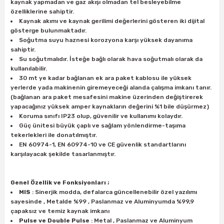
estere
kaynak yapmadan ve gaz akışı olmadan tel besleyebilme
özelliklerine sahiptir.
Kaynak akımı ve kaynak gerilimi değerlerini gösteren iki dijital
a
gösterge bulunmaktadır.
Soğutma suyu haznesi korozyona karşı yüksek dayanıma
sahiptir.
nası
Su soğutmalıdır. İsteğe bağlı olarak hava soğutmalı olarak da
kullanılabilir.
ı
30 mt ye kadar bağlanan ek ara paket kablosu ile yüksek
yerlerde yada makinenin giremeyeceği alanda çalışma imkanı tanır.
(bağlanan ara paket mesafesini makine üzerinden değiştirerek
yapacağınız yüksek amper kaynakların değerini %1 bile düşürmez)
Koruma sınıfı IP23 olup, güvenilir ve kullanımı kolaydır.
Çakma Makinası
Güç ünitesi büyük çaplı ve sağlam yönlendirme-taşıma
tekerlekleri ile donatılmıştır.
EN 60974-1, EN 60974-10 ve CE güvenlik standartlarını
sı
karşılayacak şekilde tasarlanmıştır.
Genel Özellik ve Fonksiyonları ;
MIS
: Sinerjik modda, defalarca güncellenebilir özel yazılımı
sayesinde , Metalde %99 , Paslanmaz ve Aluminyumda %99,9
çapaksız ve temiz kaynak imkanı
Pulse ve Double Pulse
: Metal , Paslanmaz ve Aluminyum