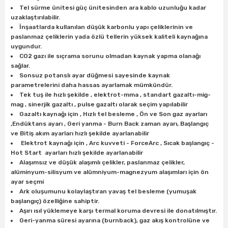
Tel sürme ünitesi güç ünitesinden ara kablo uzunluğu kadar
uzaklaştırılabilir.
İnşaatlarda kullanılan düşük karbonlu yapı çeliklerinin ve
ri
inası
paslanmaz çeliklerin yada özlü tellerin yüksek kaliteli kaynağına
uygundur.
sı Tabanı
CO2 gazı ile sıçrama sorunu olmadan kaynak yapma olanağı
sağlar.
Sonsuz potanslı ayar düğmesi sayesinde kaynak
ancası
parametrelerini daha hassas ayarlamak mümkündür.
Tek tuş ile hızlı şekilde , elektrot-mma , standart gazaltı-mig-
sı
mag , sinerjik gazaltı , pulse gazaltı olarak seçim yapılabilir
Gazaltı kaynağı için , Hızlı tel besleme , Ön ve Son gaz ayarları
,Endüktans ayarı , Geri yanma - Burn Back zaman ayarı, Başlangıç
ve Bitiş akım ayarları hızlı şekilde ayarlanabilir
Elektrot kaynağı için , Arc kuvveti - ForceArc , Sıcak başlangıç -
Hot Start ayarları hızlı şekilde ayarlanabilir
lı-Zemin Yıkama
Alaşımsız ve düşük alaşımlı çelikler, paslanmaz çelikler,
alüminyum-silisyum ve alümniyum-magnezyum alaşımları için ön
ayar seçmi
Ark oluşumunu kolaylaştıran yavaş tel besleme (yumuşak
başlangıç) özelliğine sahiptir.
i
Aşırı ısıl yüklemeye karşı termal koruma devresi ile donatılmıştır.
Geri-yanma süresi ayarına (burnback), gaz akış kontrolüne ve