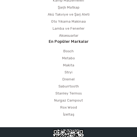
Kamp Malzemeleri
Şarjlı Matkap
Akü Takviye ve Şarj Aleti
Oto Yıkama Makinası
Lamba ve Fenerler
Aksesuarlar
En Popüler Markalar
Bosch
Metabo
Makita
Stryi
Dremel
Saburrtooth
Stanley Termos
Nurgaz Campout
Rox Wood
İzeltaş