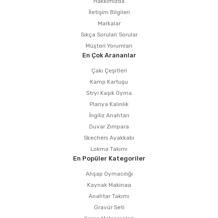
Hakkımızda
İletişim Bilgileri
Markalar
Sıkça Sorulan Sorular
Müşteri Yorumları
En Çok Arananlar
Çakı Çeşitleri
Kamp Kartuşu
Stryi Kaşık Oyma
Planya Kalınlık
İngiliz Anahtarı
Duvar Zımpara
Skechers Ayakkabı
Lokma Takımı
En Popüler Kategoriler
Ahşap Oymacılığı
Kaynak Makinası
Anahtar Takımı
Gravür Seti