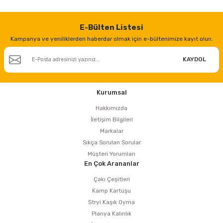
E-Bülten Listesi
Kampanya ve yeniliklerden haberdar olmak için e-bültenimize kayıt olun.
KAYDOL
Kurumsal
Hakkımızda
İletişim Bilgileri
Markalar
Sıkça Sorulan Sorular
Müşteri Yorumları
En Çok Arananlar
Çakı Çeşitleri
Kamp Kartuşu
Stryi Kaşık Oyma
Planya Kalınlık