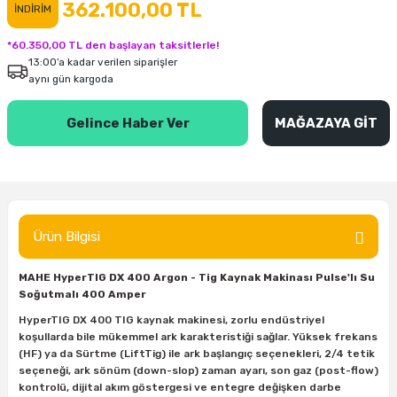
362.100,00 TL
İNDİRİM
inası
şitleri
Makinası
ünleri
Maşalı Boru Anahtarı
Ahşap Yontma Bıçağı (Carving Knife)
Outdoor T-Shirt
*60.350,00 TL den başlayan taksitlerle!
13:00’a kadar verilen siparişler
kinası
 & Mastik
ı
inası
Yıldız Anahtar
Balon Zımpara
aynı gün kargoda
tleri
a Taşı
akinası
Bileme Ekipmanları
Gelince Haber Ver
MAĞAZAYA GİT
tleri
İçin Keski Murçlar
 Tabancası
Diğer Marangoz Ürünleri
sı
si
ap Ucu
Japon Testereleri
Ürün Bilgisi
ırını
rları
ı
Kaşık ve Kuksa Oyma Aletleri
MAHE HyperTIG DX 400 Argon - Tig Kaynak Makinası Pulse'lı Su
 Kesici
a
kinası
uarları
Kutu Oymacılığı (Chip Carving)
Soğutmalı 400 Amper
HyperTIG DX 400 TIG kaynak makinesi, zorlu endüstriyel
i
re
Marangoz Çekici ve Ahşap Tokmak
koşullarda bile mükemmel ark karakteristiği sağlar. Yüksek frekans
(HF) ya da Sürtme (LiftTig) ile ark başlangıç seçenekleri, 2/4 tetik
leri
inası Bıçakları
inası
Marangoz Ölçü Aletleri
seçeneği, ark sönüm (down-slop) zaman ayarı, son gaz (post-flow)
kontrolü, dijital akım göstergesi ve entegre değişken darbe