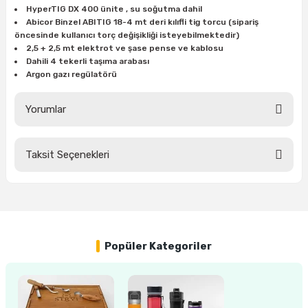
estere
HyperTIG DX 400 ünite , su soğutma dahil
Abicor Binzel ABITIG 18-4 mt deri kılıfli tig torcu (sipariş
a
öncesinde kullanıcı torç değişikliği isteyebilmektedir)
2,5 + 2,5 mt elektrot ve şase pense ve kablosu
Dahili 4 tekerli taşıma arabası
nası
Argon gazı regülatörü
ı
Yorumlar
Taksit Seçenekleri
Bu ürüne ilk yorumu siz yapın!
Çakma Makinası
sı
Yorum Yaz
Popüler Kategoriler