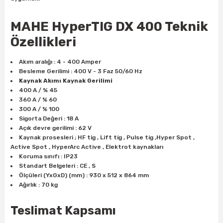
MAHE HyperTIG DX 400 Teknik
ri
inası
Özellikleri
sı Tabanı
Akım aralığı : 4 - 400 Amper
Besleme Gerilimi : 400 V - 3 Faz 50/60 Hz
ancası
Kaynak Akımı Kaynak Gerilimi
400 A / % 45
360 A / % 60
sı
300 A / % 100
Sigorta Değeri : 18 A
Açık devre gerilimi : 62 V
Kaynak prosesleri ; HF tig , Lift tig , Pulse tig ,Hyper Spot ,
Active Spot , HyperArc Active , Elektrot kaynakları
lı-Zemin Yıkama
Koruma sınıfı : IP23
Standart Belgeleri : CE , S
Ölçüleri (YxGxD) (mm) : 930 x 512 x 864 mm
Ağırlık : 70 kg
i
Teslimat Kapsamı