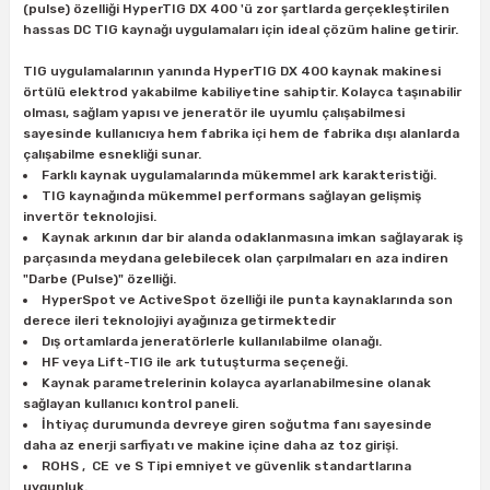
(pulse) özelliği HyperTIG DX 400 'ü zor şartlarda gerçekleştirilen
ları
rbün
Marangoz Tezgahları
hassas DC TIG kaynağı uygulamaları için ideal çözüm haline getirir.
ra
e
TIG uygulamalarının yanında HyperTIG DX 400 kaynak makinesi
Rende Çeşitleri
örtülü elektrod yakabilme kabiliyetine sahiptir. Kolayca taşınabilir
olması, sağlam yapısı ve jeneratör ile uyumlu çalışabilmesi
e Mat
p Ucu
a
Taşlama İçin Ahşap Oyma Aparatları
sayesinde kullanıcıya hem fabrika içi hem de fabrika dışı alanlarda
çalışabilme esnekliği sunar.
Farklı kaynak uygulamalarında mükemmel ark karakteristiği.
r
ap Ucu
Torna Bıçakları
TIG kaynağında mükemmel performans sağlayan gelişmiş
invertör teknolojisi.
ski - Kargaburun
arları
Kaynak arkının dar bir alanda odaklanmasına imkan sağlayarak iş
parçasında meydana gelebilecek olan çarpılmaları en aza indiren
"Darbe (Pulse)" özelliği.
i
lmas Panç
HyperSpot ve ActiveSpot özelliği ile punta kaynaklarında son
derece ileri teknolojiyi ayağınıza getirmektedir
estere Ucu
Dış ortamlarda jeneratörlerle kullanılabilme olanağı.
HF veya Lift-TIG ile ark tutuşturma seçeneği.
Kaynak parametrelerinin kolayca ayarlanabilmesine olanak
ı
sağlayan kullanıcı kontrol paneli.
İhtiyaç durumunda devreye giren soğutma fanı sayesinde
daha az enerji sarfiyatı ve makine içine daha az toz girişi.
kinası
ROHS , CE ve S Tipi emniyet ve güvenlik standartlarına
uygunluk.