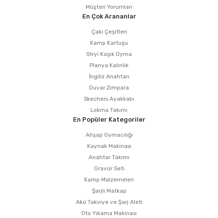
Müşteri Yorumları
En Çok Arananlar
Çakı Çeşitleri
Kamp Kartuşu
Stryi Kaşık Oyma
Planya Kalınlık
İngiliz Anahtarı
Duvar Zımpara
Skechers Ayakkabı
Lokma Takımı
En Popüler Kategoriler
Ahşap Oymacılığı
Kaynak Makinası
Anahtar Takımı
Gravür Seti
Kamp Malzemeleri
Şarjlı Matkap
Akü Takviye ve Şarj Aleti
Oto Yıkama Makinası