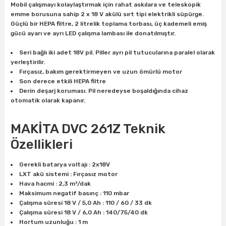
Mobil çalışmayı kolaylaştırmak için rahat askılara ve teleskopik
ları
rbün
Marangoz Tezgahları
emme borusuna sahip 2 x 18 V akülü sırt tipi elektrikli süpürge.
Güçlü bir HEPA filtre, 2 litrelik toplama torbası, üç kademeli emiş
ra
e
Rende Çeşitleri
gücü ayarı ve ayrı LED çalışma lambası ile donatılmıştır.
Seri bağlı iki adet 18V pil. Piller ayrı pil tutucularına paralel olarak
e Mat
p Ucu
a
Taşlama İçin Ahşap Oyma Aparatları
yerleştirilir.
Fırçasız, bakım gerektirmeyen ve uzun ömürlü motor
Son derece etkili HEPA filtre
r
ap Ucu
Torna Bıçakları
Derin deşarj koruması. Pil neredeyse boşaldığında cihaz
otomatik olarak kapanır.
ski - Kargaburun
arları
MAKİTA DVC 261Z Teknik
i
lmas Panç
Özellikleri
estere Ucu
Gerekli batarya voltajı : 2x18V
LXT akü sistemi : Fırçasız motor
ı
Hava hacmi : 2,3 m³/dak
Maksimum negatif basınç : 110 mbar
Çalışma süresi 18 V / 5,0 Ah : 110 / 60 / 33 dk
kinası
Çalışma süresi 18 V / 6,0 Ah : 140/75/40 dk
Hortum uzunluğu : 1 m