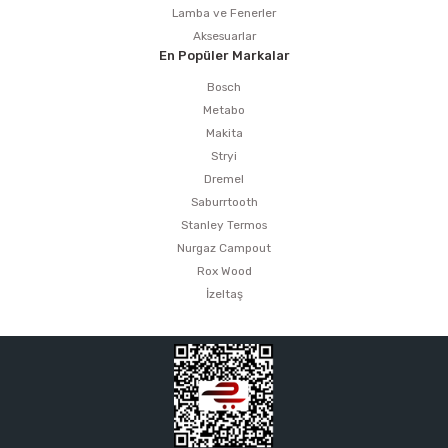
Lamba ve Fenerler
Aksesuarlar
En Popüler Markalar
Bosch
Metabo
Makita
Stryi
Dremel
Saburrtooth
Stanley Termos
Nurgaz Campout
Rox Wood
İzeltaş