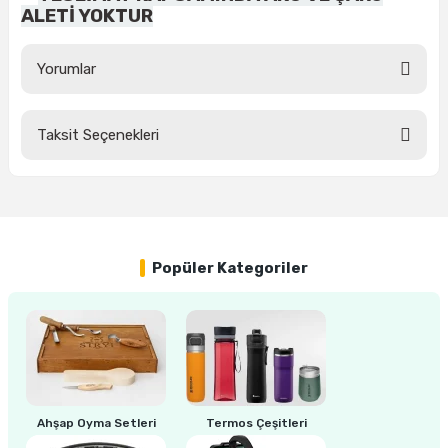
estere
ALETİ YOKTUR
a
Yorumlar
nası
Taksit Seçenekleri
Bu ürüne ilk yorumu siz yapın!
ı
Yorum Yaz
Çakma Makinası
Popüler Kategoriler
sı
Ahşap Oyma Setleri
Termos Çeşitleri