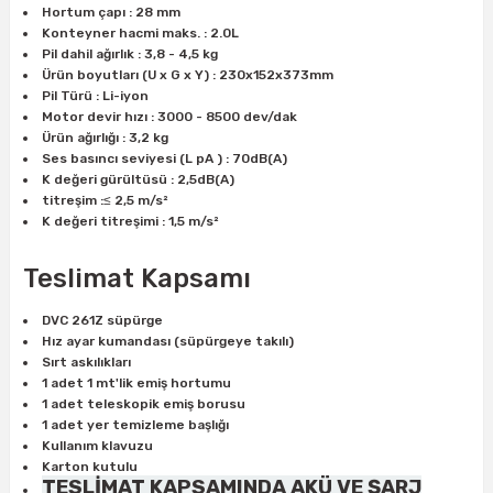
Hortum çapı : 28 mm
Konteyner hacmi maks. : 2.0L
Pil dahil ağırlık : 3,8 - 4,5 kg
ri
inası
Ürün boyutları (U x G x Y) : 230x152x373mm
Pil Türü : Li-iyon
Motor devir hızı : 3000 - 8500 dev/dak
sı Tabanı
Ürün ağırlığı : 3,2 kg
Ses basıncı seviyesi (L pA ) : 70dB(A)
ancası
K değeri gürültüsü : 2,5dB(A)
titreşim :≤ 2,5 m/s²
K değeri titreşimi : 1,5 m/s²
sı
Teslimat Kapsamı
DVC 261Z süpürge
lı-Zemin Yıkama
Hız ayar kumandası (süpürgeye takılı)
Sırt askılıkları
1 adet 1 mt'lik emiş hortumu
1 adet teleskopik emiş borusu
1 adet yer temizleme başlığı
i
Kullanım klavuzu
Karton kutulu
TESLİMAT KAPSAMINDA AKÜ VE ŞARJ