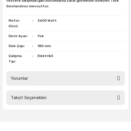
testere sıkışması gibi durumlarda zarar görmesini önleyen Tork
Sınırlandırıcı mevcuttur.
ri
inası
Motor
:
2600 Watt
Gücü
sı Tabanı
Devir Ayarı
:
Yok
ancası
Disk Çapı
:
180 mm
Çalışma
:
Elektrikli
sı
Tipi
Yorumlar
lı-Zemin Yıkama
Taksit Seçenekleri
Bu ürüne ilk yorumu siz yapın!
i
Yorum Yaz