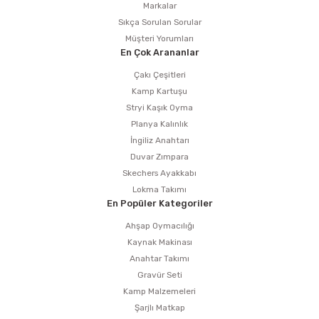
Markalar
Sıkça Sorulan Sorular
Müşteri Yorumları
En Çok Arananlar
Çakı Çeşitleri
Kamp Kartuşu
Stryi Kaşık Oyma
Planya Kalınlık
İngiliz Anahtarı
Duvar Zımpara
Skechers Ayakkabı
Lokma Takımı
En Popüler Kategoriler
Ahşap Oymacılığı
Kaynak Makinası
Anahtar Takımı
Gravür Seti
Kamp Malzemeleri
Şarjlı Matkap