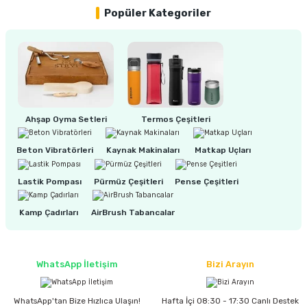
estere
Popüler Kategoriler
a
nası
ı
Ahşap Oyma Setleri
Termos Çeşitleri
Beton Vibratörleri
Kaynak Makinaları
Matkap Uçları
Çakma Makinası
Lastik Pompası
Pürmüz Çeşitleri
Pense Çeşitleri
sı
Kamp Çadırları
AirBrush Tabancalar
WhatsApp İletişim
Bizi Arayın
WhatsApp'tan Bize Hızlıca Ulaşın!
Hafta İçi 08:30 - 17:30 Canlı Destek