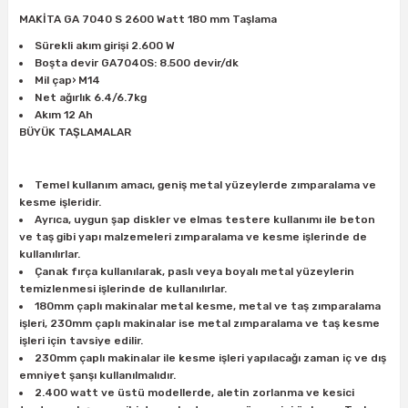
ları
rbün
Marangoz Tezgahları
MAKİTA GA 7040 S 2600 Watt 180 mm Taşlama
Sürekli akım girişi 2.600 W
ra
e
Rende Çeşitleri
Boşta devir GA7040S: 8.500 devir/dk
Mil çap› M14
Net ağırlık 6.4/6.7kg
e Mat
p Ucu
a
Taşlama İçin Ahşap Oyma Aparatları
Akım 12 Ah
BÜYÜK TAŞLAMALAR
r
ap Ucu
Torna Bıçakları
Temel kullanım amacı, geniş metal yüzeylerde zımparalama ve
ski - Kargaburun
arları
kesme işleridir.
Ayrıca, uygun şap diskler ve elmas testere kullanımı ile beton
ve taş gibi yapı malzemeleri zımparalama ve kesme işlerinde de
i
lmas Panç
kullanılırlar.
Çanak fırça kullanılarak, paslı veya boyalı metal yüzeylerin
estere Ucu
temizlenmesi işlerinde de kullanılırlar.
180mm çaplı makinalar metal kesme, metal ve taş zımparalama
işleri, 230mm çaplı makinalar ise metal zımparalama ve taş kesme
ı
işleri için tavsiye edilir.
230mm çaplı makinalar ile kesme işleri yapılacağı zaman iç ve dış
kinası
emniyet şanşı kullanılmalıdır.
2.400 watt ve üstü modellerde, aletin zorlanma ve kesici