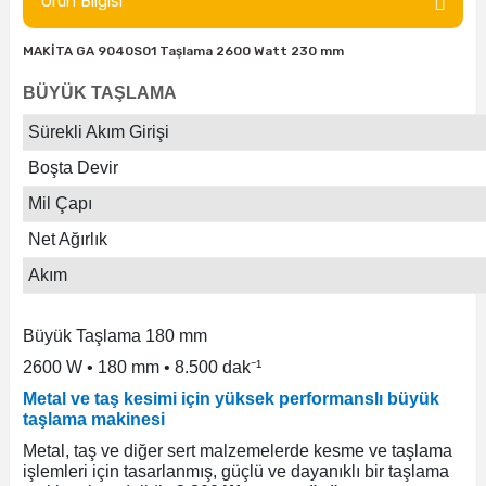
Ürün Bilgisi
ları
rbün
Marangoz Tezgahları
MAKİTA GA 9040S01 Taşlama 2600 Watt 230 mm
ra
e
Rende Çeşitleri
BÜYÜK TAŞLAMA
e Mat
p Ucu
a
Taşlama İçin Ahşap Oyma Aparatları
Sürekli Akım Girişi
Boşta Devir
r
ap Ucu
Torna Bıçakları
Mil Çapı
ski - Kargaburun
arları
Net Ağırlık
Akım
i
lmas Panç
Büyük Taşlama 180 mm
estere Ucu
2600 W • 180 mm • 8.500 dak⁻¹
ı
Metal ve taş kesimi için yüksek performanslı büyük
taşlama makinesi
kinası
Metal, taş ve diğer sert malzemelerde kesme ve taşlama
işlemleri için tasarlanmış, güçlü ve dayanıklı bir taşlama