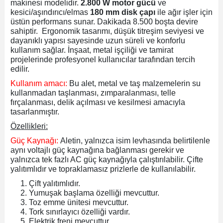
makinesi modelidir.
2.800 W motor gücü
ve
kesici/aşındırıcı/elmas
180 mm disk çapı
ile ağır işler için
üstün performans sunar.
Dakikada 8.500 boşta devire
ri
inası
sahiptir.
Ergonomik tasarımı, düşük titreşim seviyesi ve
dayanıklı yapısı sayesinde uzun süreli ve konforlu
kullanım sağlar. İnşaat, metal işçiliği ve tamirat
sı Tabanı
projelerinde profesyonel kullanıcılar tarafından tercih
edilir.
ancası
Kullanım amacı:
Bu alet, metal ve taş malzemelerin su
kullanmadan taşlanması, zımparalanması, telle
fırçalanması, delik açılması ve kesilmesi amacıyla
sı
tasarlanmıştır.
Özellikleri:
Güç Kaynağı:
Aletin, yalnızca isim levhasında belirtilenle
aynı voltajlı güç kaynağına bağlanması gerekir ve
lı-Zemin Yıkama
yalnızca tek fazlı AC güç kaynağıyla çalıştırılabilir. Çifte
yalıtımlıdır ve topraklamasız prizlerle de kullanılabilir.
Çift yalıtımlıdır.
Yumuşak başlama özelliği mevcuttur.
i
Toz emme ünitesi mevcuttur.
Tork sınırlayıcı özelliği vardır.
Elektrik freni mevcuttur.