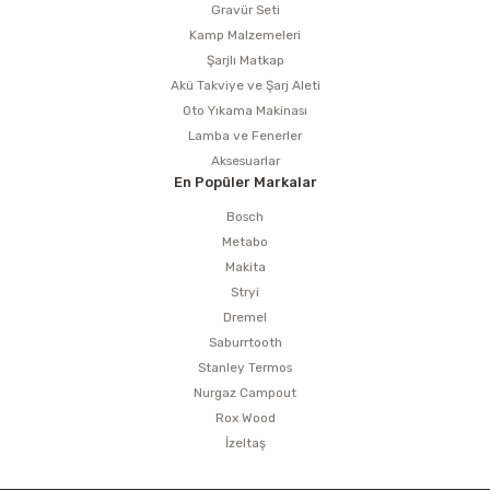
Gravür Seti
Kamp Malzemeleri
Şarjlı Matkap
Akü Takviye ve Şarj Aleti
Oto Yıkama Makinası
Lamba ve Fenerler
Aksesuarlar
En Popüler Markalar
Bosch
Metabo
Makita
Stryi
Dremel
Saburrtooth
Stanley Termos
Nurgaz Campout
Rox Wood
İzeltaş