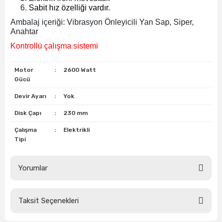
estere
Sabit hız özelliği vardır.
Ambalaj içeriği: Vibrasyon Önleyicili Yan Sap, Siper,
a
Anahtar
Kontrollü çalışma sistemi
nası
Motor
:
2600 Watt
ı
Gücü
Devir Ayarı
:
Yok
Disk Çapı
:
230 mm
Çakma Makinası
Çalışma
:
Elektrikli
Tipi
sı
Yorumlar
Taksit Seçenekleri
Bu ürüne ilk yorumu siz yapın!