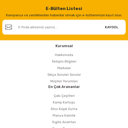
E-Bülten Listesi
Kampanya ve yeniliklerden haberdar olmak için e-bültenimize kayıt olun.
KAYDOL
Kurumsal
Hakkımızda
İletişim Bilgileri
Markalar
Sıkça Sorulan Sorular
Müşteri Yorumları
En Çok Arananlar
Çakı Çeşitleri
Kamp Kartuşu
Stryi Kaşık Oyma
Planya Kalınlık
İngiliz Anahtarı