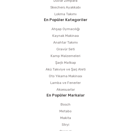
Duvar Zımpara
Skechers Ayakkabı
Lokma Takımı
En Popüler Kategoriler
Ahşap Oymacılığı
Kaynak Makinası
Anahtar Takımı
Gravür Seti
Kamp Malzemeleri
Şarjlı Matkap
Akü Takviye ve Şarj Aleti
Oto Yıkama Makinası
Lamba ve Fenerler
Aksesuarlar
En Popüler Markalar
Bosch
Metabo
Makita
Stryi