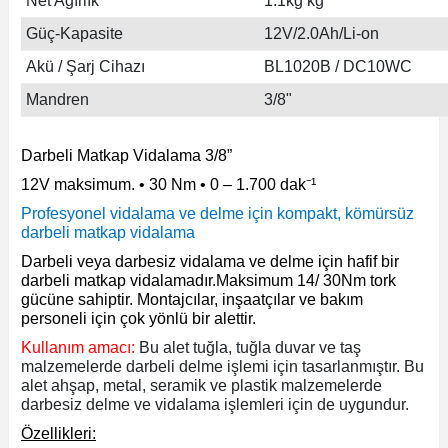
Net Ağırlık
1.1kg kg
ları
rbün
Marangoz Tezgahları
Güç-Kapasite
12V/2.0Ah/Li-on
ra
e
Akü / Şarj Cihazı
Rende Çeşitleri
BL1020B / DC10WC
Mandren
3/8"
e Mat
p Ucu
a
Taşlama İçin Ahşap Oyma Aparatları
Darbeli Matkap Vidalama 3/8”
r
ap Ucu
Torna Bıçakları
12V maksimum. • 30 Nm • 0 – 1.700 dak⁻¹
ski - Kargaburun
arları
Profesyonel vidalama ve delme için kompakt, kömürsüz
darbeli matkap vidalama
Darbeli veya darbesiz vidalama ve delme için hafif bir
i
lmas Panç
darbeli matkap vidalamadır.Maksimum 14/ 30Nm tork
gücüne sahiptir. Montajcılar, inşaatçılar ve bakım
estere Ucu
personeli için çok yönlü bir alettir.
Kullanım amacı:
Bu alet tuğla, tuğla duvar ve taş
ı
malzemelerde darbeli delme işlemi için tasarlanmıştır. Bu
alet ahşap, metal, seramik ve plastik malzemelerde
darbesiz delme ve vidalama işlemleri için de uygundur.
kinası
Özellikleri: