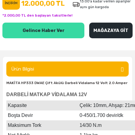
13:00’a kadar verilen siparişler
12.000,00 TL
İNDİRİM
aynı gün kargoda
inası
şitleri
Makinası
ünleri
Maşalı Boru Anahtarı
Ahşap Yontma Bıçağı (Carving Knife)
Outdoor T-Shirt
*2.000,00 TL den başlayan taksitlerle!
kinası
 & Mastik
ı
inası
Yıldız Anahtar
Balon Zımpara
Gelince Haber Ver
MAĞAZAYA GİT
tleri
a Taşı
akinası
Bileme Ekipmanları
tleri
İçin Keski Murçlar
 Tabancası
Diğer Marangoz Ürünleri
sı
si
ap Ucu
Japon Testereleri
Ürün Bilgisi
ırını
rları
ı
Kaşık ve Kuksa Oyma Aletleri
MAKİTA HP333 DWAE Çift Akülü Darbeli Vidalama 12 Volt 2.0 Amper
DARBELİ MATKAP VİDALAMA 12V
 Kesici
a
kinası
uarları
Kutu Oymacılığı (Chip Carving)
Kapasite
Çelik: 10mm, Ahşap: 21m
i
re
Marangoz Çekici ve Ahşap Tokmak
Boşta Devir
0-450/1.700 devir/dk
Maksimum Tork
14/30 N.m
leri
inası Bıçakları
inası
Marangoz Ölçü Aletleri