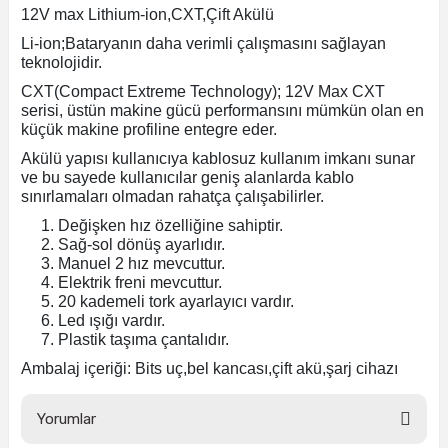
12V max Lithium-ion,CXT,Çift Akülü
Li-ion;Bataryanın daha verimli çalışmasını sağlayan
ri
inası
teknolojidir.
CXT(Compact Extreme Technology); 12V Max CXT
sı Tabanı
serisi, üstün makine gücü performansını mümkün olan en
küçük makine profiline entegre eder.
ancası
Akülü yapısı kullanıcıya kablosuz kullanım imkanı sunar
ve bu sayede kullanıcılar geniş alanlarda kablo
sınırlamaları olmadan rahatça çalışabilirler.
sı
Değişken hız özelliğine sahiptir.
Sağ-sol dönüş ayarlıdır.
Manuel 2 hız mevcuttur.
Elektrik freni mevcuttur.
20 kademeli tork ayarlayıcı vardır.
lı-Zemin Yıkama
Led ışığı vardır.
Plastik taşıma çantalıdır.
Ambalaj içeriği: Bits uç,bel kancası,çift akü,şarj cihazı
i
Yorumlar