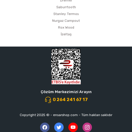
Dremel
Saburrtooth
Stanley Termos
Nurgaz Campout
Rox Wood
İzeltaş
Çözüm Merkezimizi Arayın
0 264 241 67 17
Copyright 2025 © - ensarshop.com - Tüm hakları saklıdır