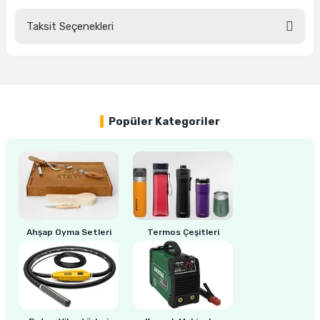
estere
Taksit Seçenekleri
Bu ürüne ilk yorumu siz yapın!
a
nası
Yorum Yaz
ı
Popüler Kategoriler
Çakma Makinası
sı
Ahşap Oyma Setleri
Termos Çeşitleri