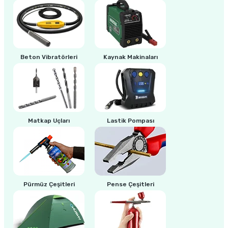
3.385,00 TL
2.710,00 TL
ri
inası
sı Tabanı
Beton Vibratörleri
Kaynak Makinaları
ancası
sı
Matkap Uçları
Lastik Pompası
lı-Zemin Yıkama
Pürmüz Çeşitleri
Pense Çeşitleri
i