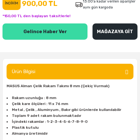
13:00’a kadar verilen siparişler
900,00 TL
İNDİRİM
aynı gün kargoda
inası
şitleri
Makinası
ünleri
Maşalı Boru Anahtarı
Ahşap Yontma Bıçağı (Carving Knife)
Outdoor T-Shirt
*150,00 TL den başlayan taksitlerle!
kinası
 & Mastik
ı
inası
Yıldız Anahtar
Balon Zımpara
Gelince Haber Ver
MAĞAZAYA GİT
tleri
a Taşı
akinası
Bileme Ekipmanları
tleri
İçin Keski Murçlar
 Tabancası
Diğer Marangoz Ürünleri
sı
si
ap Ucu
Japon Testereleri
Ürün Bilgisi
ırını
rları
ı
Kaşık ve Kuksa Oyma Aletleri
MASUS Alman Çelik Rakam Takımı 8 mm (Çekiç Vurmalı)
Rakam uzunluğu : 8 mm
 Kesici
a
kinası
uarları
Kutu Oymacılığı (Chip Carving)
Çelik kare ölçüleri : 11 x 76 mm
Metal , Çelik , Aluminyum , Bakır gibi ürünlerde kullanılabilir
i
re
Marangoz Çekici ve Ahşap Tokmak
Toplam 9 adet rakam bulunmaktadır
İçindeki rakamlar : 1-2-3-4-5-6-7-8-9-0
Plastik kutulu
leri
inası Bıçakları
inası
Marangoz Ölçü Aletleri
Almanya üretimidir