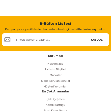
E-Bülten Listesi
Kampanya ve yeniliklerden haberdar olmak için e-bültenimize kayıt olun.
KAYDOL
Kurumsal
Hakkımızda
İletişim Bilgileri
Markalar
Sıkça Sorulan Sorular
Müşteri Yorumları
En Çok Arananlar
Çakı Çeşitleri
Kamp Kartuşu
Stryi Kaşık Oyma