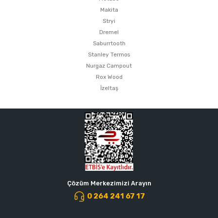
Makita
Stryi
Dremel
Saburrtooth
Stanley Termos
Nurgaz Campout
Rox Wood
İzeltaş
Çözüm Merkezimizi Arayın
0 264 241 67 17