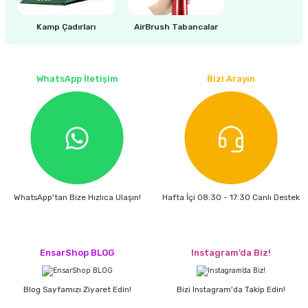
estere
Kamp Çadırları
AirBrush Tabancalar
a
nası
WhatsApp İletişim
Bizi Arayın
ı
Çakma Makinası
WhatsApp'tan Bize Hızlıca Ulaşın!
Hafta İçi 08:30 - 17:30 Canlı Destek
sı
EnsarShop BLOG
Instagram’da Biz!
Blog Sayfamızı Ziyaret Edin!
Bizi Instagram'da Takip Edin!