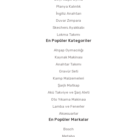
Planya Kalınlık
İngiliz Anahtarı
Duvar Zımpara
Skechers Ayakkabı
Lokma Takımı
En Popüler Kategoriler
Ahşap Oymacılığı
Kaynak Makinası
Anahtar Takımı
Gravür Seti
Kamp Malzemeleri
Şarjlı Matkap
Akü Takviye ve Şarj Aleti
Oto Yıkama Makinası
Lamba ve Fenerler
Aksesuarlar
En Popüler Markalar
Bosch
Metabo