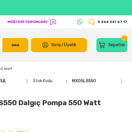
MÜŞTERİ YORUMLARI
0 264 241 67 17
Giriş
/
Üyelik
Sepetim
ARA
0 Watt
RA
Stok Kodu
MX05LS550
550 Dalgıç Pompa 550 Watt