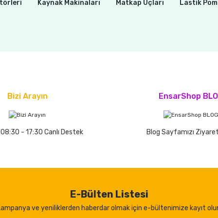
törleri
Kaynak Makinaları
Matkap Uçları
Lastik Pom
Bizi Arayın
EnsarShop BL
 08:30 - 17:30 Canlı Destek
Blog Sayfamızı Ziyaret
E-Bülten Listesi
ampanya ve yeniliklerden haberdar olmak için e-bültenimize kayıt olu