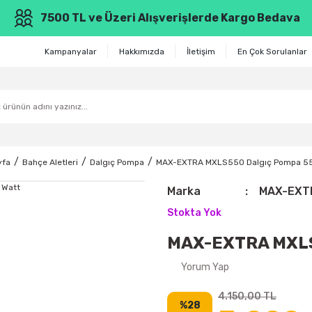
7500 TL ve Üzeri Alışverişlerde Kargo Bedava
Kampanyalar
Hakkımızda
İletişim
En Çok Sorulanlar
yfa
Bahçe Aletleri
Dalgıç Pompa
MAX-EXTRA MXLS550 Dalgıç Pompa 55
Marka
MAX-EXT
Stokta Yok
MAX-EXTRA MXLS
Yorum Yap
4.150,00 TL
%28