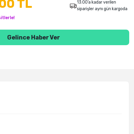
00 TL
13:00’a kadar verilen
siparişler aynı gün kargoda
tlerle!
Gelince Haber Ver