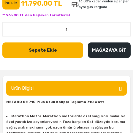
13:00’a kadar verilen siparişler
11.790,00 TL
İNDİRİM
aynı gün kargoda
inası
şitleri
Makinası
ünleri
Maşalı Boru Anahtarı
Ahşap Yontma Bıçağı (Carving Knife)
Outdoor T-Shirt
*1.965,00 TL den başlayan taksitlerle!
kinası
 & Mastik
ı
inası
Yıldız Anahtar
Balon Zımpara
tleri
a Taşı
akinası
Bileme Ekipmanları
Sepete Ekle
MAĞAZAYA GİT
tleri
İçin Keski Murçlar
 Tabancası
Diğer Marangoz Ürünleri
sı
si
ap Ucu
Japon Testereleri
ırını
rları
ı
Kaşık ve Kuksa Oyma Aletleri
Ürün Bilgisi
 Kesici
a
kinası
uarları
Kutu Oymacılığı (Chip Carving)
METABO GE 710 Plus Uzun Kalıpçı Taşlama 710 Watt
i
re
Marangoz Çekici ve Ahşap Tokmak
Marathon Motor: Marathon motorlarda özel sargı korumaları ve
özel yastık izolasyonları vardır. Toza karşı en üst düzeyde koruma
leri
inası Bıçakları
inası
Marangoz Ölçü Aletleri
sağlayarak makinanın çok uzun ömürlü olmasını sağlayan bu