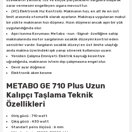
özelliklerin yanısıra, toz ve küçük parçacıkların sargılara ulaşarak
ları
rbün
Marangoz Tezgahları
zarar vermesini engelleyen ızgara mevcuttur.
(VC) Elektronik Hız Kontrolü: Makinanın hızı, en alt ile en üst
limit arasında otomatik olarak ayarlanır. Makinaya uygulanan makul
ra
e
Rende Çeşitleri
bir yükte makinanın hızı düşmez. Hızın düşmesi ancak aşırı bir yük
uygulandığında olur.
e Mat
p Ucu
a
Aşırı Isınma Koruması: Metabo -nun -Signal- özelliğine sahip
Taşlama İçin Ahşap Oyma Aparatları
makinalarında motor sargılarının sıcaklık düzeyini kontrol eden
sensörler vardır. Sargıların sıcaklık düzeyi en üst limite ulaştığı
r
ap Ucu
Torna Bıçakları
anda makina üzerindeki ışık yanıp sönerek kullanıcıyı uyarır.
Yeniden Çalışma Emniyeti: Elektrik kaynağı kesintiye
uğradığında, makinanın istem dışı çalışmasına engel olur.
ski - Kargaburun
arları
Devir ayar düğmesi
Elektronik akım kesme
i
lmas Panç
METABO GE 710 Plus Uzun
estere Ucu
Kalıpçı Taşlama Teknik
Özellikleri
ı
Giriş gücü : 710 watt
kinası
Çıkış gücü : 430 watt
Standart pens ölçüsü : 6 mm