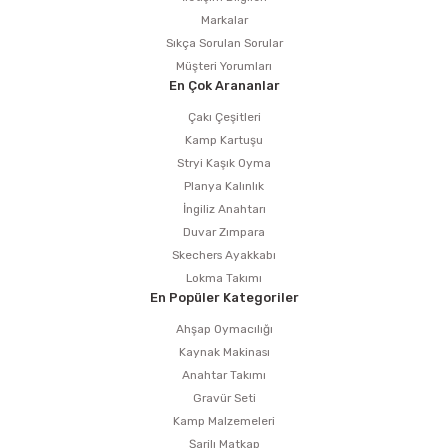
Markalar
Sıkça Sorulan Sorular
Müşteri Yorumları
En Çok Arananlar
Çakı Çeşitleri
Kamp Kartuşu
Stryi Kaşık Oyma
Planya Kalınlık
İngiliz Anahtarı
Duvar Zımpara
Skechers Ayakkabı
Lokma Takımı
En Popüler Kategoriler
Ahşap Oymacılığı
Kaynak Makinası
Anahtar Takımı
Gravür Seti
Kamp Malzemeleri
Şarjlı Matkap