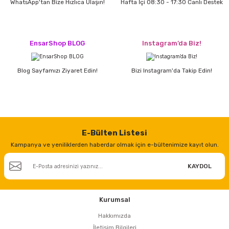
WhatsApp'tan Bize Hızlıca Ulaşın!
Hafta İçi 08:30 - 17:30 Canlı Destek
%20
METABO GEP 710 Plus Uzun Kalıpçı Taşlama 710 Watt
EnsarShop BLOG
Instagram’da Biz!
15.185,00 TL
Blog Sayfamızı Ziyaret Edin!
Bizi Instagram'da Takip Edin!
12.150,00 TL
E-Bülten Listesi
Kampanya ve yeniliklerden haberdar olmak için e-bültenimize kayıt olun.
KAYDOL
Kurumsal
Hakkımızda
İletişim Bilgileri