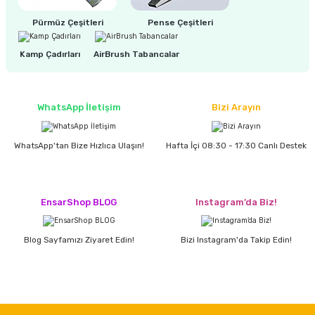
estere
Pürmüz Çeşitleri
Pense Çeşitleri
a
Kamp Çadırları
AirBrush Tabancalar
nası
ı
WhatsApp İletişim
Bizi Arayın
WhatsApp'tan Bize Hızlıca Ulaşın!
Hafta İçi 08:30 - 17:30 Canlı Destek
Çakma Makinası
EnsarShop BLOG
Instagram’da Biz!
sı
Blog Sayfamızı Ziyaret Edin!
Bizi Instagram'da Takip Edin!