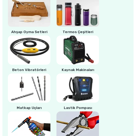
ri
inası
Ahşap Oyma Setleri
Termos Çeşitleri
sı Tabanı
ancası
sı
Beton Vibratörleri
Kaynak Makinaları
lı-Zemin Yıkama
Matkap Uçları
Lastik Pompası
i