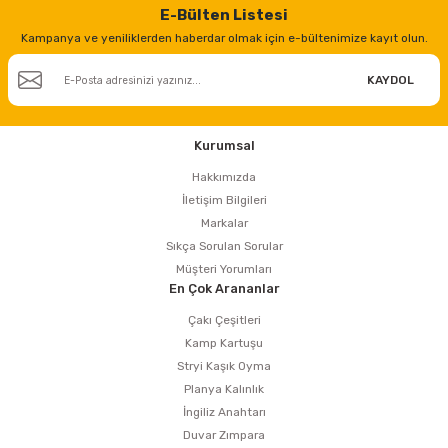
E-Bülten Listesi
Kampanya ve yeniliklerden haberdar olmak için e-bültenimize kayıt olun.
KAYDOL
Kurumsal
Hakkımızda
İletişim Bilgileri
Markalar
Sıkça Sorulan Sorular
Müşteri Yorumları
En Çok Arananlar
Çakı Çeşitleri
Kamp Kartuşu
Stryi Kaşık Oyma
Planya Kalınlık
İngiliz Anahtarı
Duvar Zımpara