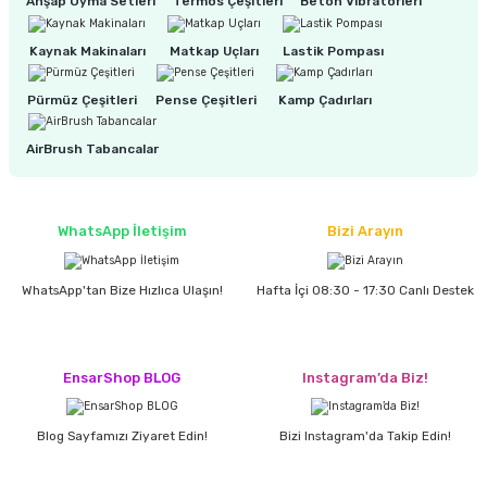
Ahşap Oyma Setleri
Termos Çeşitleri
Beton Vibratörleri
Kaynak Makinaları
Matkap Uçları
Lastik Pompası
ri
inası
Pürmüz Çeşitleri
Pense Çeşitleri
Kamp Çadırları
sı Tabanı
AirBrush Tabancalar
ancası
sı
WhatsApp İletişim
Bizi Arayın
WhatsApp'tan Bize Hızlıca Ulaşın!
Hafta İçi 08:30 - 17:30 Canlı Destek
lı-Zemin Yıkama
EnsarShop BLOG
Instagram’da Biz!
i
Blog Sayfamızı Ziyaret Edin!
Bizi Instagram'da Takip Edin!