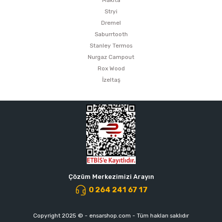
Makita
Stryi
Dremel
Saburrtooth
Stanley Termos
Nurgaz Campout
Rox Wood
İzeltaş
Çözüm Merkezimizi Arayın
0 264 241 67 17
Copyright 2025 © - ensarshop.com - Tüm hakları saklıdır