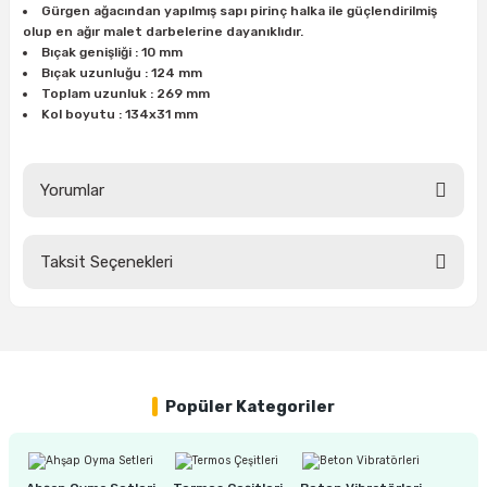
Gürgen ağacından yapılmış sapı pirinç halka ile güçlendirilmiş
ları
rbün
Marangoz Tezgahları
olup en ağır malet darbelerine dayanıklıdır.
Bıçak genişliği : 10 mm
ra
e
Rende Çeşitleri
Bıçak uzunluğu : 124 mm
Toplam uzunluk : 269 mm
Kol boyutu : 134x31 mm
e Mat
p Ucu
a
Taşlama İçin Ahşap Oyma Aparatları
r
ap Ucu
Torna Bıçakları
Yorumlar
ski - Kargaburun
arları
Taksit Seçenekleri
Bu ürüne ilk yorumu siz yapın!
i
lmas Panç
estere Ucu
Yorum Yaz
ı
Popüler Kategoriler
kinası