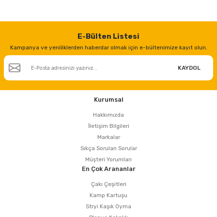
estere
a
E-Bülten Listesi
Kampanya ve yeniliklerden haberdar olmak için e-bültenimize kayıt olun.
nası
KAYDOL
ı
Kurumsal
Hakkımızda
Çakma Makinası
İletişim Bilgileri
Markalar
sı
Sıkça Sorulan Sorular
Müşteri Yorumları
En Çok Arananlar
Çakı Çeşitleri
Kamp Kartuşu
Stryi Kaşık Oyma