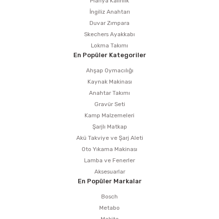
Planya Kalınlık
İngiliz Anahtarı
Duvar Zımpara
Skechers Ayakkabı
Lokma Takımı
En Popüler Kategoriler
Ahşap Oymacılığı
Kaynak Makinası
Anahtar Takımı
Gravür Seti
Kamp Malzemeleri
Şarjlı Matkap
Akü Takviye ve Şarj Aleti
Oto Yıkama Makinası
Lamba ve Fenerler
Aksesuarlar
En Popüler Markalar
Bosch
Metabo