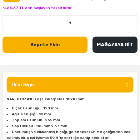
inası
şitleri
Makinası
ünleri
Maşalı Boru Anahtarı
Ahşap Yontma Bıçağı (Carving Knife)
Outdoor T-Shirt
*464,67 TL den başlayan taksitlerle!
kinası
 & Mastik
ı
inası
Yıldız Anahtar
Balon Zımpara
tleri
a Taşı
akinası
Bileme Ekipmanları
Sepete Ekle
MAĞAZAYA GİT
tleri
İçin Keski Murçlar
 Tabancası
Diğer Marangoz Ürünleri
sı
si
ap Ucu
Japon Testereleri
ırını
rları
ı
Kaşık ve Kuksa Oyma Aletleri
Ürün Bilgisi
 Kesici
a
kinası
uarları
NAREX 813410 Köşe Iskarpelası 10x10 mm
Kutu Oymacılığı (Chip Carving)
Bıçak Uzunluğu : 120 mm
Ağız Genişliği : 10 mm
i
re
Marangoz Çekici ve Ahşap Tokmak
Toplam Uzunluk : 265 mm
Sap Ölçüsü : 145 mm x 37 mm
leri
inası Bıçakları
inası
Marangoz Ölçü Aletleri
Dövülmüş ve cilalanmış bıçağı, geleneksel Cr-Mn çeliğinden imal
edilmiş olup ısıl işlemle 59 HRc sertliğe sahip olmuştur.