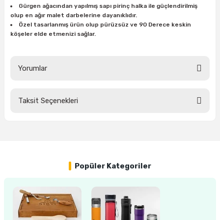
Gürgen ağacından yapılmış sapı pirinç halka ile güçlendirilmiş
ları
rbün
Marangoz Tezgahları
olup en ağır malet darbelerine dayanıklıdır.
Özel tasarlanmış ürün olup pürüzsüz ve 90 Derece keskin
ra
e
Rende Çeşitleri
köşeler elde etmenizi sağlar.
e Mat
p Ucu
a
Taşlama İçin Ahşap Oyma Aparatları
Yorumlar
r
ap Ucu
Torna Bıçakları
Taksit Seçenekleri
ski - Kargaburun
arları
Bu ürüne ilk yorumu siz yapın!
i
lmas Panç
Yorum Yaz
estere Ucu
Popüler Kategoriler
ı
kinası