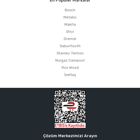
En Popüler Markalar
Bosch
Metabo
Makita
Stryi
Dremel
Saburrtooth
Stanley Termos
Nurgaz Campout
Rox Wood
İzeltaş
Çözüm Merkezimizi Arayın