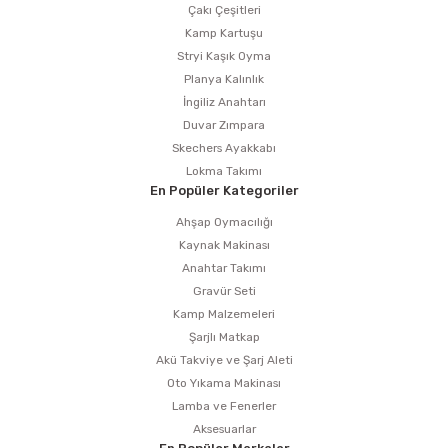
Çakı Çeşitleri
Kamp Kartuşu
Stryi Kaşık Oyma
Planya Kalınlık
İngiliz Anahtarı
Duvar Zımpara
Skechers Ayakkabı
Lokma Takımı
En Popüler Kategoriler
Ahşap Oymacılığı
Kaynak Makinası
Anahtar Takımı
Gravür Seti
Kamp Malzemeleri
Şarjlı Matkap
Akü Takviye ve Şarj Aleti
Oto Yıkama Makinası
Lamba ve Fenerler
Aksesuarlar