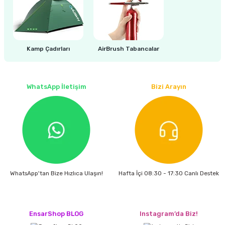
estere
a
Kamp Çadırları
AirBrush Tabancalar
nası
ı
WhatsApp İletişim
Bizi Arayın
Çakma Makinası
sı
WhatsApp'tan Bize Hızlıca Ulaşın!
Hafta İçi 08:30 - 17:30 Canlı Destek
EnsarShop BLOG
Instagram’da Biz!