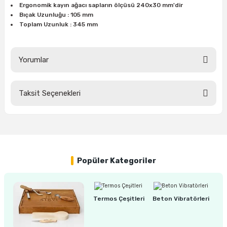
Ergonomik kayın ağacı sapların ölçüsü 240x30 mm'dir
ları
rbün
Marangoz Tezgahları
Bıçak Uzunluğu : 105 mm
Toplam Uzunluk : 345 mm
ra
e
Rende Çeşitleri
e Mat
p Ucu
a
Taşlama İçin Ahşap Oyma Aparatları
Yorumlar
r
ap Ucu
Torna Bıçakları
Taksit Seçenekleri
Bu ürüne ilk yorumu siz yapın!
ski - Kargaburun
arları
Yorum Yaz
i
lmas Panç
estere Ucu
Popüler Kategoriler
ı
Termos Çeşitleri
Beton Vibratörleri
kinası