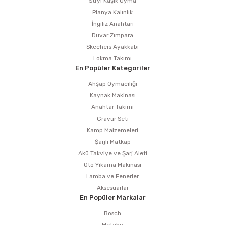
Stryi Kaşık Oyma
Planya Kalınlık
İngiliz Anahtarı
Duvar Zımpara
Skechers Ayakkabı
Lokma Takımı
En Popüler Kategoriler
Ahşap Oymacılığı
Kaynak Makinası
Anahtar Takımı
Gravür Seti
Kamp Malzemeleri
Şarjlı Matkap
Akü Takviye ve Şarj Aleti
Oto Yıkama Makinası
Lamba ve Fenerler
Aksesuarlar
En Popüler Markalar
Bosch
Metabo