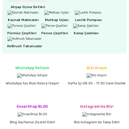
Ahşap Oyma Setleri
ri
inası
Kaynak Makinaları
Matkap Uçları
Lastik Pompası
sı Tabanı
Pürmüz Çeşitleri
Pense Çeşitleri
Kamp Çadırları
ancası
AirBrush Tabancalar
sı
WhatsApp İletişim
Bizi Arayın
WhatsApp'tan Bize Hızlıca Ulaşın!
Hafta İçi 08:30 - 17:30 Canlı Destek
lı-Zemin Yıkama
EnsarShop BLOG
Instagram’da Biz!
i
Blog Sayfamızı Ziyaret Edin!
Bizi Instagram'da Takip Edin!