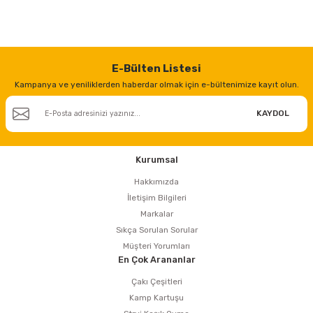
estere
a
E-Bülten Listesi
nası
Kampanya ve yeniliklerden haberdar olmak için e-bültenimize kayıt olun.
ı
KAYDOL
Kurumsal
Çakma Makinası
Hakkımızda
İletişim Bilgileri
sı
Markalar
Sıkça Sorulan Sorular
Müşteri Yorumları
En Çok Arananlar
Çakı Çeşitleri
Kamp Kartuşu