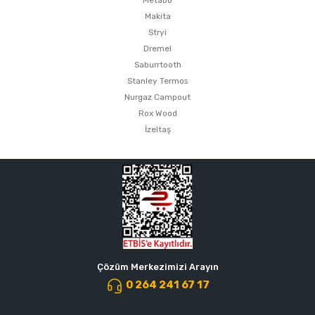
Makita
Stryi
Dremel
Saburrtooth
Stanley Termos
Nurgaz Campout
Rox Wood
İzeltaş
Çözüm Merkezimizi Arayın
0 264 241 67 17