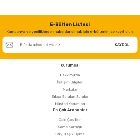
estere
3.960,00 TL
a
3.170,00 TL
E-Bülten Listesi
nası
Kampanya ve yeniliklerden haberdar olmak için e-bültenimize kayıt olun.
KAYDOL
ı
Kurumsal
Hakkımızda
Çakma Makinası
İletişim Bilgileri
Markalar
sı
Sıkça Sorulan Sorular
Müşteri Yorumları
En Çok Arananlar
Çakı Çeşitleri
Kamp Kartuşu
Stryi Kaşık Oyma