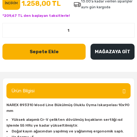
13:00’a kadar verilen siparişler
1.258,00 TL
İNDİRİM
aynı gün kargoda
inası
şitleri
Makinası
ünleri
Maşalı Boru Anahtarı
Ahşap Yontma Bıçağı (Carving Knife)
Outdoor T-Shirt
*209,67 TL den başlayan taksitlerle!
kinası
 & Mastik
ı
inası
Yıldız Anahtar
Balon Zımpara
tleri
a Taşı
akinası
Bileme Ekipmanları
Sepete Ekle
MAĞAZAYA GİT
tleri
İçin Keski Murçlar
 Tabancası
Diğer Marangoz Ürünleri
sı
si
ap Ucu
Japon Testereleri
ırını
rları
ı
Kaşık ve Kuksa Oyma Aletleri
Ürün Bilgisi
 Kesici
a
kinası
uarları
Kutu Oymacılığı (Chip Carving)
NAREX 893310 Wood Line Bükülmüş Oluklu Oyma Iskarpelası 10x90
mm
i
re
Marangoz Çekici ve Ahşap Tokmak
Yüksek alaşımlı Cr-V çelikten dövülmüş bıçakların sertliği ısıl
işlemle 55 HRc ye kadar yükseltilmiştir.
leri
inası Bıçakları
inası
Marangoz Ölçü Aletleri
Doğal kayın ağacından yapılmış ve yağlanmış ergonomik saplı.