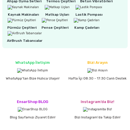
Ahşap Oyma Setleri
Termos Çeşitleri
Beton Vibratörleri
%20
STRYI 110910 Bükülmüş Derin Oluklu Ahşap Oyma Iskarpelası 10 mm
Kaynak Makinaları
Matkap Uçları
Lastik Pompası
ri
inası
Pürmüz Çeşitleri
Pense Çeşitleri
Kamp Çadırları
sı Tabanı
3.960,00 TL
AirBrush Tabancalar
3.170,00 TL
ancası
sı
WhatsApp İletişim
Bizi Arayın
%20
NAREX 893508 Wood Line Bükülmüş Oluklu Oyma Iskarpelası 8x90 mm
WhatsApp'tan Bize Hızlıca Ulaşın!
Hafta İçi 08:30 - 17:30 Canlı Destek
lı-Zemin Yıkama
1.692,00 TL
1.354,00 TL
Tükendi
EnsarShop BLOG
Instagram’da Biz!
i
%20
STRYI 110710 Bükülmüş Sığ Oluklu Ahşap Oyma Iskarpelası 10 mm
Blog Sayfamızı Ziyaret Edin!
Bizi Instagram'da Takip Edin!