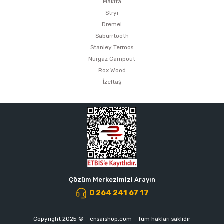
Makita
Stryi
Dremel
Saburrtooth
Stanley Termos
Nurgaz Campout
Rox Wood
İzeltaş
Çözüm Merkezimizi Arayın
0 264 241 67 17
Copyright 2025 © - ensarshop.com - Tüm hakları saklıdır