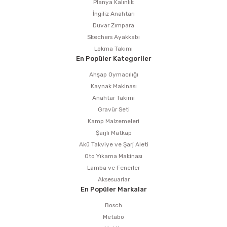
Planya Kalınlık
İngiliz Anahtarı
Duvar Zımpara
Skechers Ayakkabı
Lokma Takımı
En Popüler Kategoriler
Ahşap Oymacılığı
Kaynak Makinası
Anahtar Takımı
Gravür Seti
Kamp Malzemeleri
Şarjlı Matkap
Akü Takviye ve Şarj Aleti
Oto Yıkama Makinası
Lamba ve Fenerler
Aksesuarlar
En Popüler Markalar
Bosch
Metabo