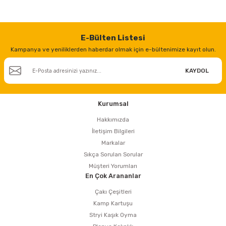
estere
a
E-Bülten Listesi
Kampanya ve yeniliklerden haberdar olmak için e-bültenimize kayıt olun.
nası
KAYDOL
ı
Kurumsal
Hakkımızda
Çakma Makinası
İletişim Bilgileri
Markalar
sı
Sıkça Sorulan Sorular
Müşteri Yorumları
En Çok Arananlar
Çakı Çeşitleri
Kamp Kartuşu
Stryi Kaşık Oyma