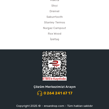
Makita
Stryi
Dremel
Saburrtooth
Stanley Termos
Nurgaz Campout
Rox Wood
İzeltaş
Çözüm Merkezimizi Arayın
0 264 241 67 17
Copyright 2025 © - ensarshop.com - Tüm hakları saklıdır