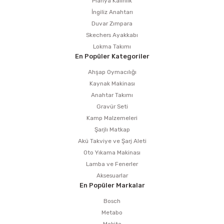
Planya Kalınlık
İngiliz Anahtarı
Duvar Zımpara
Skechers Ayakkabı
Lokma Takımı
En Popüler Kategoriler
Ahşap Oymacılığı
Kaynak Makinası
Anahtar Takımı
Gravür Seti
Kamp Malzemeleri
Şarjlı Matkap
Akü Takviye ve Şarj Aleti
Oto Yıkama Makinası
Lamba ve Fenerler
Aksesuarlar
En Popüler Markalar
Bosch
Metabo