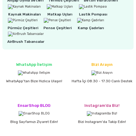
Ahşap Oyma Setleri
Termos Çeşitleri
Beton Vibratörleri
Kaynak Makinaları
Matkap Uçları
Lastik Pompası
ri
inası
Pürmüz Çeşitleri
Pense Çeşitleri
Kamp Çadırları
sı Tabanı
AirBrush Tabancalar
ancası
sı
WhatsApp İletişim
Bizi Arayın
WhatsApp'tan Bize Hızlıca Ulaşın!
Hafta İçi 08:30 - 17:30 Canlı Destek
lı-Zemin Yıkama
EnsarShop BLOG
Instagram’da Biz!
i
Blog Sayfamızı Ziyaret Edin!
Bizi Instagram'da Takip Edin!