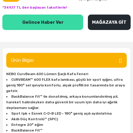
inası
şitleri
Makinası
ünleri
Maşalı Boru Anahtarı
Ahşap Yontma Bıçağı (Carving Knife)
Outdoor T-Shirt
*349,17 TL den başlayan taksitlerle!
kinası
 & Mastik
ı
inası
Yıldız Anahtar
Balon Zımpara
Gelince Haber Ver
MAĞAZAYA GİT
tleri
a Taşı
akinası
Bileme Ekipmanları
tleri
İçin Keski Murçlar
 Tabancası
Diğer Marangoz Ürünleri
Ürün Bilgisi
sı
si
ap Ucu
Japon Testereleri
NEBO CurvBeam 600 Lümen Şarjlı Kafa Feneri
ırını
rları
ı
CURVBEAM™ 600 FLEX kafa lambası, güçlü bir spot ışığını, ultra
Kaşık ve Kuksa Oyma Aletleri
geniş 180° sel ışınıyla konforlu, alçak profilli bir tasarımda bir araya
getirir.
 Kesici
a
kinası
uarları
Kutu Oymacılığı (Chip Carving)
BackBalance Fit™ ile donatılmış, arkaya konumlandırılmış pil,
hareket halindeyken daha güvenli bir uyum için daha iyi ağırlık
deplasmanı sağlar.
i
re
Marangoz Çekici ve Ahşap Tokmak
Spot Işık + Esnek C•O•B LED • 180° geniş açılı aydınlatma
Akıllı Güç Kontrolü™ (SPC)
leri
inası Bıçakları
inası
Marangoz Ölçü Aletleri
Entegre 20° eğim
BackBalance Fit™