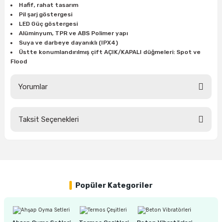
Hafif, rahat tasarım
ları
rbün
Marangoz Tezgahları
Pil şarj göstergesi
LED Güç göstergesi
ra
e
Rende Çeşitleri
Alüminyum, TPR ve ABS Polimer yapı
Suya ve darbeye dayanıklı (IPX4)
Üstte konumlandırılmış çift AÇIK/KAPALI düğmeleri: Spot ve
e Mat
p Ucu
a
Taşlama İçin Ahşap Oyma Aparatları
Flood
r
ap Ucu
Torna Bıçakları
Yorumlar
ski - Kargaburun
arları
Taksit Seçenekleri
Bu ürüne ilk yorumu siz yapın!
i
lmas Panç
estere Ucu
Yorum Yaz
ı
Popüler Kategoriler
kinası