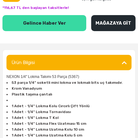
inası
şitleri
Makinası
ünleri
Maşalı Boru Anahtarı
Ahşap Yontma Bıçağı (Carving Knife)
Outdoor T-Shirt
*116,67 TL den başlayan taksitlerle!
kinası
 & Mastik
ı
inası
Yıldız Anahtar
Balon Zımpara
Gelince Haber Ver
MAĞAZAYA GİT
tleri
a Taşı
akinası
Bileme Ekipmanları
tleri
İçin Keski Murçlar
 Tabancası
Diğer Marangoz Ürünleri
Ürün Bilgisi
sı
si
ap Ucu
Japon Testereleri
NEXON 1/4" Lokma Takımı 53 Parça (5367)
ırını
rları
ı
53 parça 1/4" soketli mini lokma ve lokmalı bits uç takımıdır.
Kaşık ve Kuksa Oyma Aletleri
Krom Vanadyum
Plastik taşıma çantalı
 Kesici
a
kinası
uarları
Kutu Oymacılığı (Chip Carving)
1 Adet - 1/4" Lokma Kolu Cırcırlı Çift Yönlü
1 Adet - 1/4" Lokma Tornavidası
i
re
Marangoz Çekici ve Ahşap Tokmak
1 Adet - 1/4" Lokma T Kol
1 Adet - 1/4" Lokma Flex Uzatması 15 cm
leri
inası Bıçakları
inası
Marangoz Ölçü Aletleri
1 Adet - 1/4" Lokma Uzatma Kolu 10 cm
1 Adet - 1/4" Lokma Uzatma Kolu 5 cm