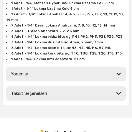
1 Adet - 1/4" Mafsallı Oynar Başlı Lokma Uzatma Kolu 5 cm
ları
rbün
Marangoz Tezgahları
1 Adet - 1/4" Lokma Uzatma Kolu 5 cm
13 Adet - 1/4" Lokma Anahtar 4, 4.5, 5, 5.5, 6, 7, 8, 9, 10, 11, 12, 13,
ra
e
Rende Çeşitleri
14 mm
7 Adet - 1/4" Derin Lokma Anahtar 6, 7, 8, 10 , 12, 13, 14 mm
3 Adet - L Allen Anahtar 1.5, 2, 2.5 mm
e Mat
p Ucu
a
Taşlama İçin Ahşap Oyma Aparatları
6 Adet - 1/4" Lokma yıldız bits uç: PH1, PH2, PH3, PZ1, PZ2, PZ3
3 Adet - 1/4" Lokma düz bits uç: 4mm, 5.5mm, 7mm
6 Adet - 1/4" Lokma allen bits uç: H3, H4, H5, H6, H7, H8,
r
ap Ucu
Torna Bıçakları
6 Adet - 1/4" Lokma torx bits uç: T40, T30, T25, T20, T15, T10
1 Adet - 1/4" Lokma bits adaptörü: 2.5cm
ski - Kargaburun
arları
Yorumlar
i
lmas Panç
estere Ucu
Taksit Seçenekleri
Bu ürüne ilk yorumu siz yapın!
ı
Yorum Yaz
kinası