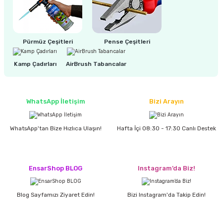
estere
a
Pürmüz Çeşitleri
Pense Çeşitleri
nası
Kamp Çadırları
AirBrush Tabancalar
ı
WhatsApp İletişim
Bizi Arayın
Çakma Makinası
WhatsApp'tan Bize Hızlıca Ulaşın!
Hafta İçi 08:30 - 17:30 Canlı Destek
sı
EnsarShop BLOG
Instagram’da Biz!
Blog Sayfamızı Ziyaret Edin!
Bizi Instagram'da Takip Edin!