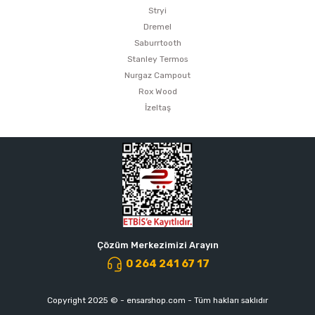
Stryi
Dremel
Saburrtooth
Stanley Termos
Nurgaz Campout
Rox Wood
İzeltaş
Çözüm Merkezimizi Arayın
0 264 241 67 17
Copyright 2025 © - ensarshop.com - Tüm hakları saklıdır