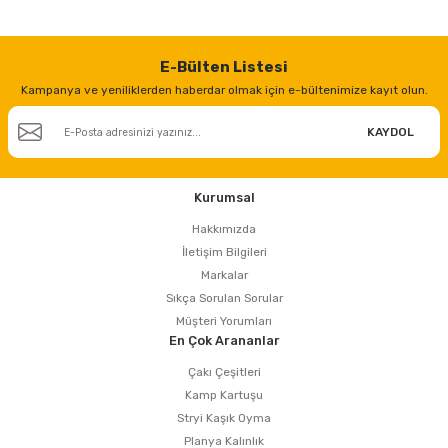
E-Bülten Listesi
Kampanya ve yeniliklerden haberdar olmak için e-bültenimize kayıt olun.
KAYDOL
Kurumsal
Hakkımızda
İletişim Bilgileri
Markalar
Sıkça Sorulan Sorular
Müşteri Yorumları
En Çok Arananlar
Çakı Çeşitleri
Kamp Kartuşu
Stryi Kaşık Oyma
Planya Kalınlık