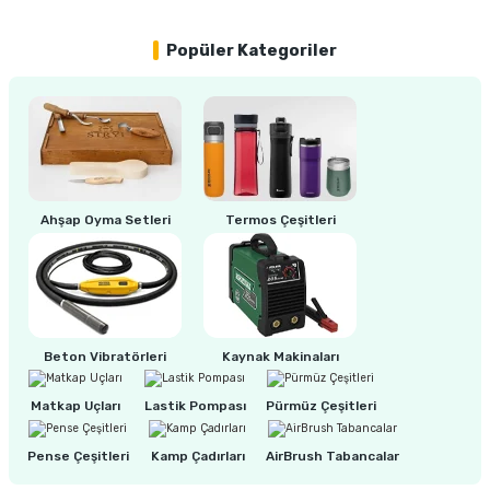
Popüler Kategoriler
ri
inası
sı Tabanı
ancası
Ahşap Oyma Setleri
Termos Çeşitleri
sı
lı-Zemin Yıkama
Beton Vibratörleri
Kaynak Makinaları
Matkap Uçları
Lastik Pompası
Pürmüz Çeşitleri
i
Pense Çeşitleri
Kamp Çadırları
AirBrush Tabancalar