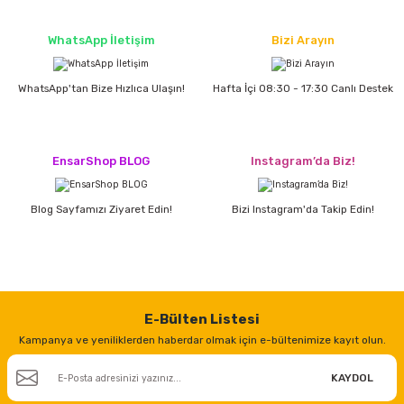
estere
WhatsApp İletişim
Bizi Arayın
a
WhatsApp'tan Bize Hızlıca Ulaşın!
Hafta İçi 08:30 - 17:30 Canlı Destek
nası
ı
EnsarShop BLOG
Instagram’da Biz!
Blog Sayfamızı Ziyaret Edin!
Bizi Instagram'da Takip Edin!
Çakma Makinası
sı
E-Bülten Listesi
Kampanya ve yeniliklerden haberdar olmak için e-bültenimize kayıt olun.
KAYDOL