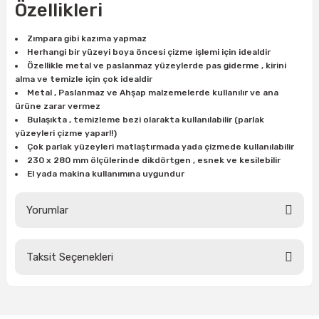
Özellikleri
ları
rbün
Marangoz Tezgahları
Zımpara gibi kazıma yapmaz
ra
e
Rende Çeşitleri
Herhangi bir yüzeyi boya öncesi çizme işlemi için idealdir
Özellikle metal ve paslanmaz yüzeylerde pas giderme , kirini
alma ve temizle için çok idealdir
e Mat
p Ucu
a
Taşlama İçin Ahşap Oyma Aparatları
Metal , Paslanmaz ve Ahşap malzemelerde kullanılır ve ana
ürüne zarar vermez
r
ap Ucu
Torna Bıçakları
Bulaşıkta , temizleme bezi olarakta kullanılabilir (parlak
yüzeyleri çizme yapar!!)
Çok parlak yüzeyleri matlaştırmada yada çizmede kullanılabilir
ski - Kargaburun
arları
230 x 280 mm ölçülerinde dikdörtgen , esnek ve kesilebilir
El yada makina kullanımına uygundur
i
lmas Panç
Yorumlar
estere Ucu
ı
Taksit Seçenekleri
Bu ürüne ilk yorumu siz yapın!
kinası
Yorum Yaz