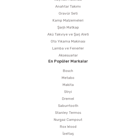
Anahtar Takımı
Gravür Seti
Kamp Malzemeleri
Şarjlı Matkap
Akü Takviye ve Şarj Aleti
Oto Yıkama Makinası
Lamba ve Fenerler
Aksesuarlar
En Popüler Markalar
Bosch
Metabo
Makita
Stryi
Dremel
Saburrtooth
Stanley Termos
Nurgaz Campout
Rox Wood
İzeltaş