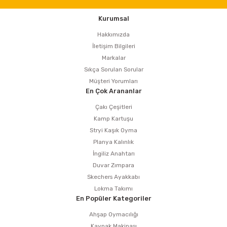
Kurumsal
Hakkımızda
İletişim Bilgileri
Markalar
Sıkça Sorulan Sorular
Müşteri Yorumları
En Çok Arananlar
Çakı Çeşitleri
Kamp Kartuşu
Stryi Kaşık Oyma
Planya Kalınlık
İngiliz Anahtarı
Duvar Zımpara
Skechers Ayakkabı
Lokma Takımı
En Popüler Kategoriler
Ahşap Oymacılığı
Kaynak Makinası