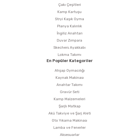
Çakı Çeşitleri
Kamp Kartuşu
Stryi Kaşık Oyma
Planya Kalınlık
İngiliz Anahtarı
Duvar Zımpara
Skechers Ayakkabı
Lokma Takımı
En Popüler Kategoriler
Ahşap Oymacılığı
Kaynak Makinası
Anahtar Takımı
Gravür Seti
Kamp Malzemeleri
Şarjlı Matkap
Akü Takviye ve Şarj Aleti
Oto Yıkama Makinası
Lamba ve Fenerler
Aksesuarlar