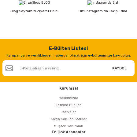
estere
Blog Sayfamızı Ziyaret Edin!
Bizi Instagram'da Takip Edin!
a
nası
ı
E-Bülten Listesi
Kampanya ve yeniliklerden haberdar olmak için e-bültenimize kayıt olun.
KAYDOL
Çakma Makinası
Kurumsal
sı
Hakkımızda
İletişim Bilgileri
Markalar
Sıkça Sorulan Sorular
Müşteri Yorumları
En Çok Arananlar