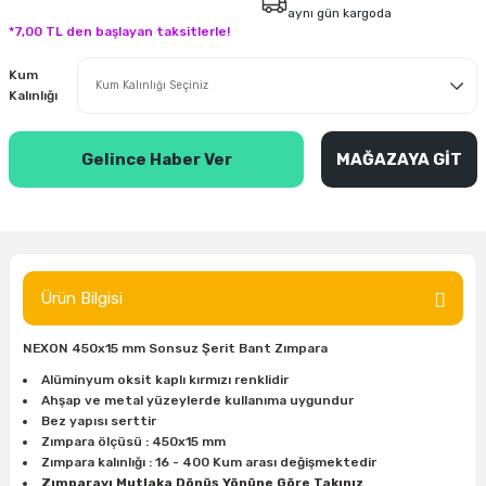
aynı gün kargoda
inası
şitleri
Makinası
ünleri
Maşalı Boru Anahtarı
Ahşap Yontma Bıçağı (Carving Knife)
Outdoor T-Shirt
*7,00 TL den başlayan taksitlerle!
Kum
kinası
 & Mastik
ı
inası
Yıldız Anahtar
Balon Zımpara
Kalınlığı
tleri
a Taşı
akinası
Bileme Ekipmanları
Gelince Haber Ver
MAĞAZAYA GİT
tleri
İçin Keski Murçlar
 Tabancası
Diğer Marangoz Ürünleri
sı
si
ap Ucu
Japon Testereleri
ırını
rları
ı
Kaşık ve Kuksa Oyma Aletleri
Ürün Bilgisi
 Kesici
a
kinası
uarları
Kutu Oymacılığı (Chip Carving)
NEXON 450x15 mm Sonsuz Şerit Bant Zımpara
Alüminyum oksit kaplı kırmızı renklidir
i
re
Marangoz Çekici ve Ahşap Tokmak
Ahşap ve metal yüzeylerde kullanıma uygundur
Bez yapısı serttir
Zımpara ölçüsü : 450x15 mm
leri
inası Bıçakları
inası
Marangoz Ölçü Aletleri
Zımpara kalınlığı : 16 - 400 Kum arası değişmektedir
Zımparayı Mutlaka Dönüş Yönüne Göre Takınız