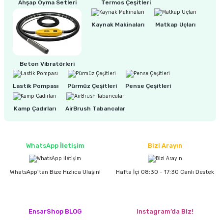
Ahşap Oyma Setleri
Termos Çeşitleri
Kaynak Makinaları
Matkap Uçları
ri
inası
sı Tabanı
Beton Vibratörleri
ancası
Lastik Pompası
Pürmüz Çeşitleri
Pense Çeşitleri
sı
Kamp Çadırları
AirBrush Tabancalar
WhatsApp İletişim
Bizi Arayın
lı-Zemin Yıkama
WhatsApp'tan Bize Hızlıca Ulaşın!
Hafta İçi 08:30 - 17:30 Canlı Destek
i
EnsarShop BLOG
Instagram’da Biz!