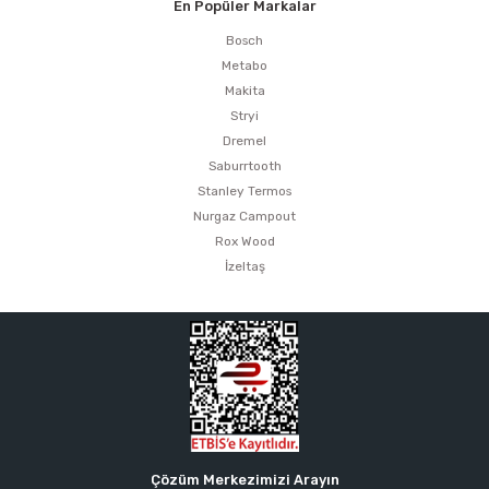
En Popüler Markalar
Bosch
Metabo
Makita
Stryi
Dremel
Saburrtooth
Stanley Termos
Nurgaz Campout
Rox Wood
İzeltaş
Çözüm Merkezimizi Arayın