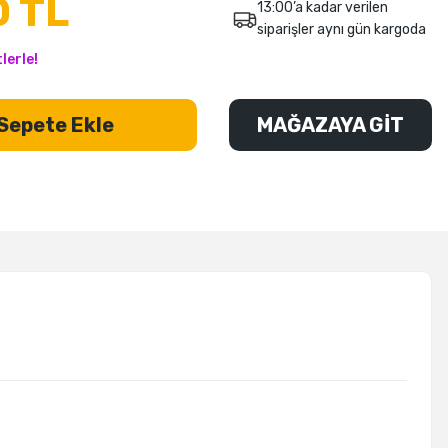
0 TL
13:00’a kadar verilen
siparişler aynı gün kargoda
lerle!
Sepete Ekle
MAĞAZAYA GİT