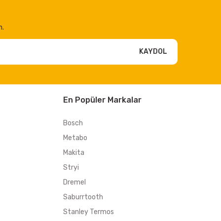
n.
KAYDOL
En Popüler Markalar
Bosch
Metabo
Makita
Stryi
Dremel
Saburrtooth
Stanley Termos