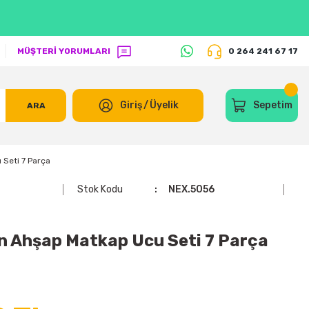
MÜŞTERİ YORUMLARI
0 264 241 67 17
Giriş
/
Üyelik
Sepetim
ARA
Seti 7 Parça
Stok Kodu
NEX.5056
 Ahşap Matkap Ucu Seti 7 Parça