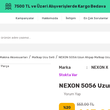
7500 TL ve Üzeri Alışverişlerde Kargo Bedava
Kampanyalar
Hakkımızda
İletişim
En Çok Sorulanlar
Makina Aksesuarları
Matkap Ucu Seti
NEXON 5056 Uzun Ahşap Matkap Ucu 
Marka
NEXON X
Stokta Var
NEXON 5056 Uzun
Yorum Yap
553,00 TL
%20