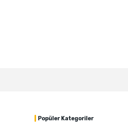
Bu ürüne ilk yorumu siz yapın!
Yorum Yaz
Popüler Kategoriler