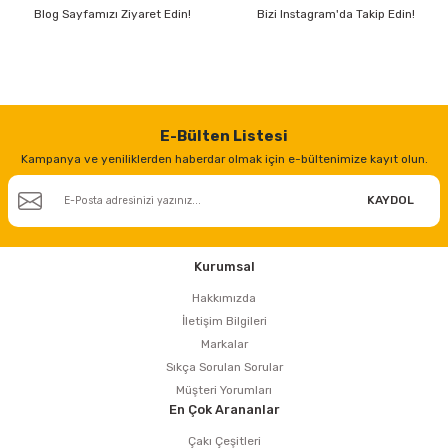
estere
Blog Sayfamızı Ziyaret Edin!
Bizi Instagram'da Takip Edin!
a
nası
E-Bülten Listesi
ı
Kampanya ve yeniliklerden haberdar olmak için e-bültenimize kayıt olun.
KAYDOL
Çakma Makinası
Kurumsal
sı
Hakkımızda
İletişim Bilgileri
Markalar
Sıkça Sorulan Sorular
Müşteri Yorumları
En Çok Arananlar
Çakı Çeşitleri