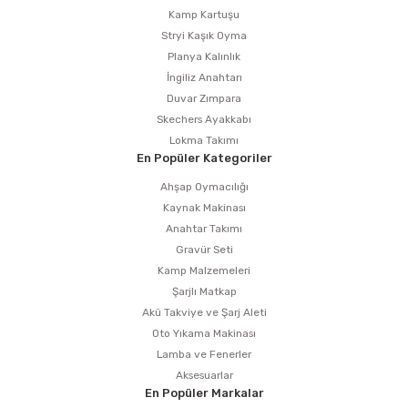
Kamp Kartuşu
Stryi Kaşık Oyma
Planya Kalınlık
İngiliz Anahtarı
Duvar Zımpara
Skechers Ayakkabı
Lokma Takımı
En Popüler Kategoriler
Ahşap Oymacılığı
Kaynak Makinası
Anahtar Takımı
Gravür Seti
Kamp Malzemeleri
Şarjlı Matkap
Akü Takviye ve Şarj Aleti
Oto Yıkama Makinası
Lamba ve Fenerler
Aksesuarlar
En Popüler Markalar