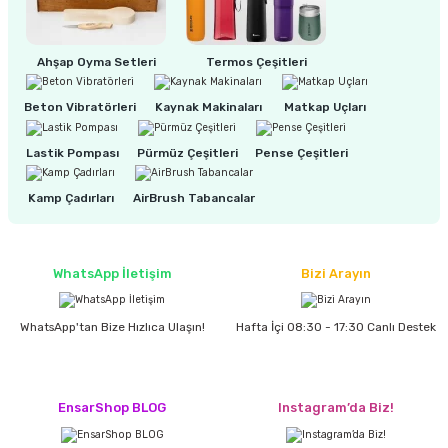
ri
inası
Ahşap Oyma Setleri
Termos Çeşitleri
sı Tabanı
Beton Vibratörleri
Kaynak Makinaları
Matkap Uçları
Lastik Pompası
Pürmüz Çeşitleri
Pense Çeşitleri
ancası
Kamp Çadırları
AirBrush Tabancalar
sı
WhatsApp İletişim
Bizi Arayın
lı-Zemin Yıkama
WhatsApp'tan Bize Hızlıca Ulaşın!
Hafta İçi 08:30 - 17:30 Canlı Destek
i
EnsarShop BLOG
Instagram’da Biz!