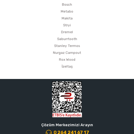
Bosch
Metabo
Makita
Stryi
Dremel
Saburrtooth
Stanley Termos
Nurgaz Campout
Rox Wood
İzeltaş
Çözüm Merkezimizi Arayın
0 264 241 67 17