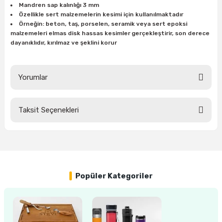
Mandren sap kalınlığı 3 mm
ları
rbün
Marangoz Tezgahları
Özellikle sert malzemelerin kesimi için kullanılmaktadır
Örneğin: beton, taş, porselen, seramik veya sert epoksi
ra
e
Rende Çeşitleri
malzemeleri elmas disk hassas kesimler gerçekleştirir, son derece
dayanıklıdır, kırılmaz ve şeklini korur
e Mat
p Ucu
a
Taşlama İçin Ahşap Oyma Aparatları
Yorumlar
r
ap Ucu
Torna Bıçakları
ski - Kargaburun
arları
Taksit Seçenekleri
Bu ürüne ilk yorumu siz yapın!
i
lmas Panç
Yorum Yaz
estere Ucu
Popüler Kategoriler
ı
kinası