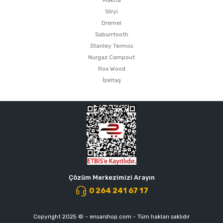
Makita
Stryi
Dremel
Saburrtooth
Stanley Termos
Nurgaz Campout
Rox Wood
İzeltaş
Çözüm Merkezimizi Arayın
0 264 241 67 17
Copyright 2025 © - ensarshop.com - Tüm hakları saklıdır