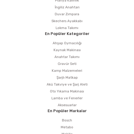
Planya Kalınlık
İngiliz Anahtarı
Duvar Zımpara
Skechers Ayakkabı
Lokma Takımı
En Popüler Kategoriler
Ahşap Oymacılığı
Kaynak Makinası
Anahtar Takımı
Gravür Seti
Kamp Malzemeleri
Şarjlı Matkap
Akü Takviye ve Şarj Aleti
Oto Yıkama Makinası
Lamba ve Fenerler
Aksesuarlar
En Popüler Markalar
Bosch
Metabo