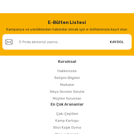
estere
a
E-Bülten Listesi
Kampanya ve yeniliklerden haberdar olmak için e-bültenimize kayıt olun.
nası
KAYDOL
ı
Kurumsal
Hakkımızda
Çakma Makinası
İletişim Bilgileri
Markalar
sı
Sıkça Sorulan Sorular
Müşteri Yorumları
En Çok Arananlar
Çakı Çeşitleri
Kamp Kartuşu
Stryi Kaşık Oyma