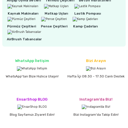
Ahşap Oyma Setleri
Termos Çeşitleri
Beton Vibratörleri
Kaynak Makinaları
Matkap Uçları
Lastik Pompası
ri
inası
Pürmüz Çeşitleri
Pense Çeşitleri
Kamp Çadırları
sı Tabanı
AirBrush Tabancalar
ancası
sı
WhatsApp İletişim
Bizi Arayın
WhatsApp'tan Bize Hızlıca Ulaşın!
Hafta İçi 08:30 - 17:30 Canlı Destek
lı-Zemin Yıkama
EnsarShop BLOG
Instagram’da Biz!
i
Blog Sayfamızı Ziyaret Edin!
Bizi Instagram'da Takip Edin!