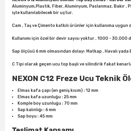
Aluminyum,
Plastik, Fiber, Aluminyum, Paslanmaz, Bakır , 
işte kullanılabilecek bir uçtur.
Cam , Taş ve Çimento katkılı ürünler için kullanıma uygun d
Kullanımı için özel bir devir sayısı yoktur , 1000 - 30.000 d
Sap ölçüsü 6 mm olmasından dolayı Matkap , Havalı yada El
C Tipi olarak geçen ucu top başlı ve silindirik fakat kenarl
NEXON C12 Freze Ucu Teknik Öl
Elmas kafa çapı (en geniş kısım) : 12 mm
Elmas kafa uzunluğu : 25 mm
Komple boy uzunluğu : 70 mm
Sap kalınlığı : 6 mm
Sap boyu : 45 mm
Teslimat Kapsamı