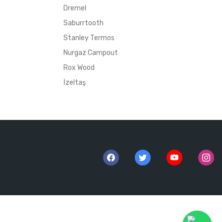
Dremel
Saburrtooth
Stanley Termos
Nurgaz Campout
Rox Wood
İzeltaş