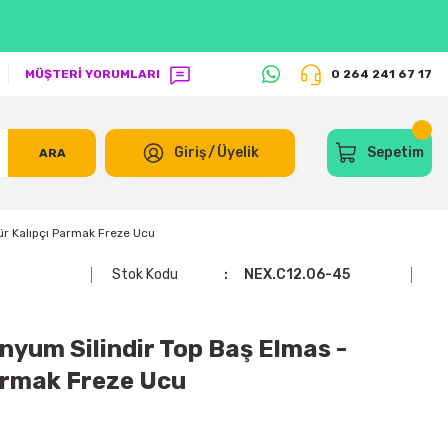
MÜŞTERİ YORUMLARI
0 264 241 67 17
Giriş
/
Üyelik
Sepetim
ARA
ür Kalıpçı Parmak Freze Ucu
Stok Kodu
NEX.C12.06-45
yum Silindir Top Baş Elmas -
armak Freze Ucu