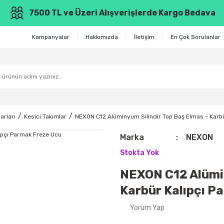
7500 TL ve Üzeri Alışverişlerde Kargo Bedava
Kampanyalar
Hakkımızda
İletişim
En Çok Sorulanlar
arları
Kesici Takımlar
NEXON C12 Alüminyum Silindir Top Baş Elmas - Karb
Marka
NEXON
Stokta Yok
NEXON C12 Alümin
Karbür Kalıpçı P
Yorum Yap