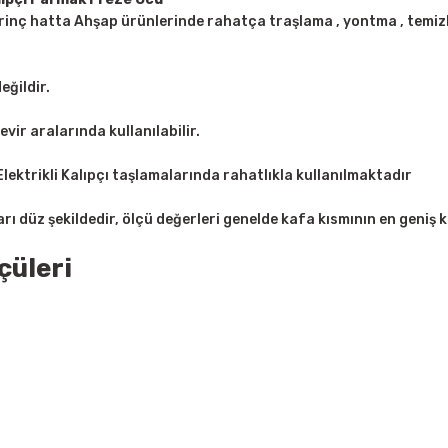
Prinç hatta Ahşap ürünlerinde rahatça traşlama , yontma , temizl
eğildir.
evir aralarında kullanılabilir.
ektrikli Kalıpçı taşlamalarında rahatlıkla kullanılmaktadır
arı düz şekildedir, ölçü değerleri genelde kafa kısmının en geniş k
çüleri