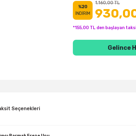
1.160,00 TL
%20
930,00
İNDİRİM
*155,00 TL den başlayan taksi
Gelince H
aksit Seçenekleri
lıpçı Parmak Freze Ucu