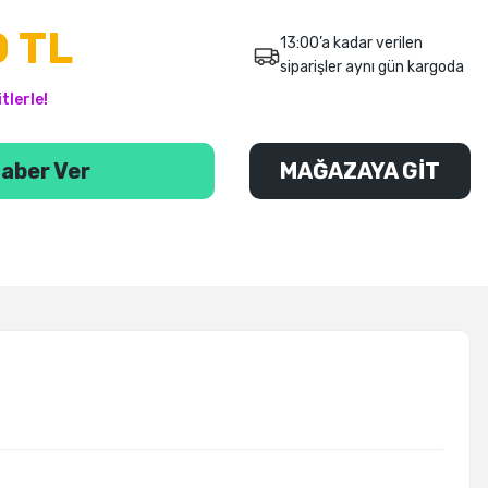
 TL
13:00’a kadar verilen
siparişler aynı gün kargoda
tlerle!
aber Ver
MAĞAZAYA GİT