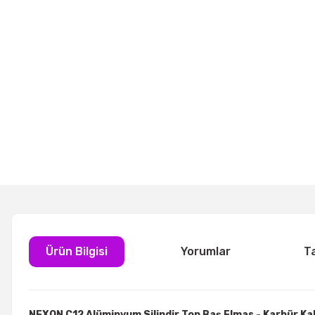
Ürün Bilgisi
Yorumlar
T
NEXON C12 Alüminyum Silindir Top Baş Elmas - Karbür Ka