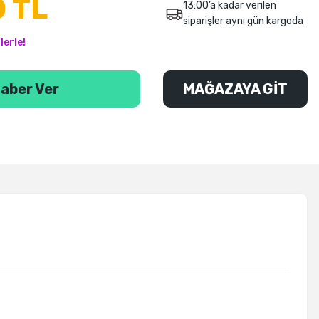
 TL
13:00’a kadar verilen
siparişler aynı gün kargoda
lerle!
aber Ver
MAĞAZAYA GİT