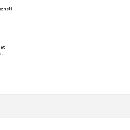
ız seti
det
et
Bu ürüne ilk yorumu siz yapın!
Yorum Yaz