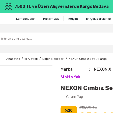
7500 TL ve Üzeri Alışverişlerde Kargo Bedava
Kampanyalar
Hakkımızda
İletişim
En Çok Sorulanlar
Anasayfa
El Aletleri
Diğer El Aletleri
NEXON Cımbız Seti 7 Parça
Marka
NEXON X
Stokta Yok
NEXON Cımbız Set
Yorum Yap
312,00 TL
%20