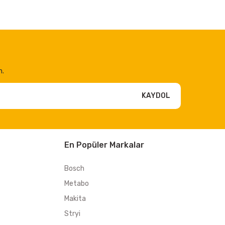
n.
KAYDOL
En Popüler Markalar
Bosch
Metabo
Makita
Stryi