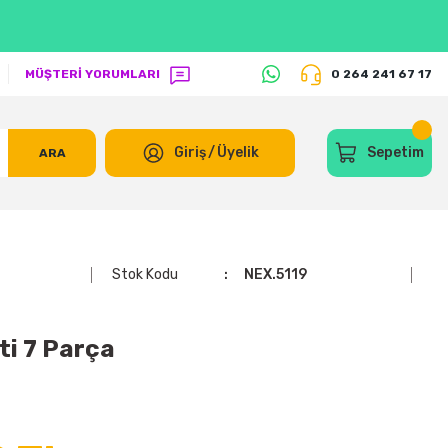
MÜŞTERİ YORUMLARI
0 264 241 67 17
Giriş
/
Üyelik
Sepetim
ARA
Stok Kodu
NEX.5119
i 7 Parça