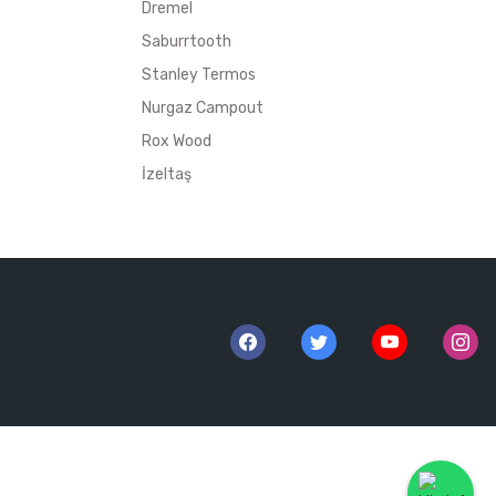
Dremel
Saburrtooth
Stanley Termos
Nurgaz Campout
Rox Wood
İzeltaş