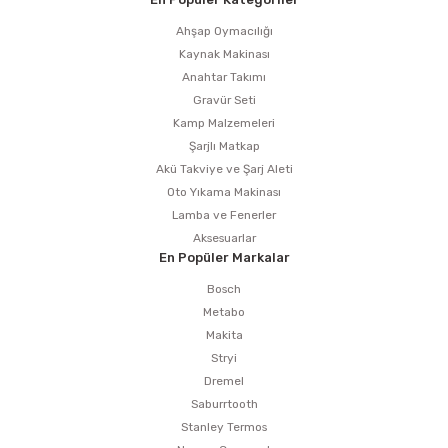
Ahşap Oymacılığı
Kaynak Makinası
Anahtar Takımı
Gravür Seti
Kamp Malzemeleri
Şarjlı Matkap
Akü Takviye ve Şarj Aleti
Oto Yıkama Makinası
Lamba ve Fenerler
Aksesuarlar
En Popüler Markalar
Bosch
Metabo
Makita
Stryi
Dremel
Saburrtooth
Stanley Termos