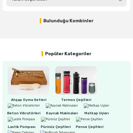
Bu ürüne ilk yorumu siz yapın!
ri
inası
Bulunduğu Kombinler
Yorum Yaz
sı Tabanı
%33
NEXON Kauçuk Topraklı Dişi Fiş Monofaze 220 Volt 1x16A
ancası
Popüler Kategoriler
70,00 TL
sı
47,00 TL
lı-Zemin Yıkama
Ahşap Oyma Setleri
Termos Çeşitleri
Beton Vibratörleri
Kaynak Makinaları
Matkap Uçları
i
Lastik Pompası
Pürmüz Çeşitleri
Pense Çeşitleri