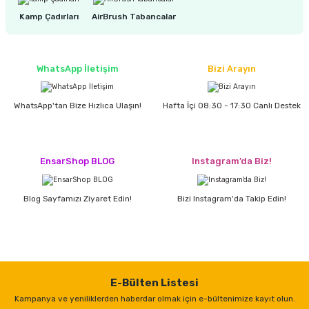
estere
Kamp Çadırları
AirBrush Tabancalar
a
WhatsApp İletişim
Bizi Arayın
nası
ı
WhatsApp'tan Bize Hızlıca Ulaşın!
Hafta İçi 08:30 - 17:30 Canlı Destek
EnsarShop BLOG
Instagram’da Biz!
Çakma Makinası
Blog Sayfamızı Ziyaret Edin!
Bizi Instagram'da Takip Edin!
sı
E-Bülten Listesi
Kampanya ve yeniliklerden haberdar olmak için e-bültenimize kayıt olun.