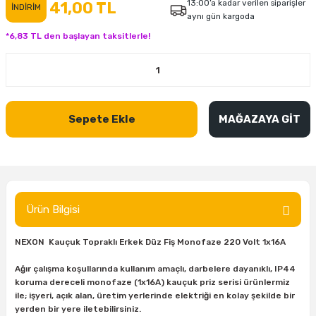
13:00’a kadar verilen siparişler
41,00 TL
İNDİRİM
aynı gün kargoda
inası
şitleri
Makinası
ünleri
Maşalı Boru Anahtarı
Ahşap Yontma Bıçağı (Carving Knife)
Outdoor T-Shirt
*6,83 TL den başlayan taksitlerle!
kinası
 & Mastik
ı
inası
Yıldız Anahtar
Balon Zımpara
tleri
a Taşı
akinası
Bileme Ekipmanları
Sepete Ekle
MAĞAZAYA GİT
tleri
İçin Keski Murçlar
 Tabancası
Diğer Marangoz Ürünleri
sı
si
ap Ucu
Japon Testereleri
ırını
rları
ı
Kaşık ve Kuksa Oyma Aletleri
Ürün Bilgisi
 Kesici
a
kinası
uarları
Kutu Oymacılığı (Chip Carving)
NEXON Kauçuk Topraklı Erkek Düz Fiş Monofaze 220 Volt 1x16A
i
re
Marangoz Çekici ve Ahşap Tokmak
Ağır çalışma koşullarında kullanım amaçlı, darbelere dayanıklı, IP44
koruma dereceli monofaze (1x16A) kauçuk priz serisi ürünlermiz
leri
inası Bıçakları
inası
Marangoz Ölçü Aletleri
ile; işyeri, açık alan, üretim yerlerinde elektriği en kolay şekilde bir
yerden bir yere iletebilirsiniz.