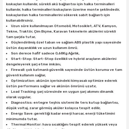
kıskaçları kullanılır, sürekli akü bağlantısı için halka terminalleri
kullanılır, halka terminalleri kıskaçların üzerine monte şeklindedir,
kıskaçlardan halka terminallerini sökerek sabit bağlantı için
kullanabilirsiniz.
Uzun süre kullanılmayan Otomobil, Motosiklet, ATV, Kamyon,
Tekne, Traktör, Çim Biçme, Karavan teknelerin akülerini sürekli
tam şarjda tutar,
Güçlendirilmiş özel taban ve sağlam ABS plastik yapı sayesinde
üstün dayanıklılık ve uzun kullanım ömrü.
Son derece hafif sadece 0,68Kg Ağırlık,
Start-Stop: Start-Stop özellikli ve hybrid araçların akülerini
dengeleyerek şarj etme imkânı,
Firewall: çok katmanlı güvenlik sayesinde üstün koruma ve tam
güvenli kullanım sağlar,
Optimization: akünün içerisindeki kimyasalı optimize ederek
üstün performans sağlar ve akünün ömrünü uzatır,
Load Tracking: şarj süresinde en uygun şarj akımını dinamik
olarak uygular,
Diagnostics: entegre teşhis sistemi ile ters kutup bağlantısı,
düşük voltaj, zarar görmüş aküler kolayca tespit edilir,
Energy Save: gerektiği kadar enerji harcar, enerji tüketimini
minimumda tutar,
Thermal Monitor: hava sıcaklığını tespit ederek yüksek veya