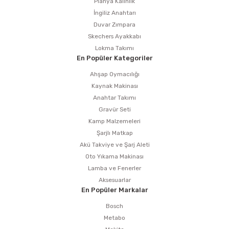
Planya Kalınlık
İngiliz Anahtarı
Duvar Zımpara
Skechers Ayakkabı
Lokma Takımı
En Popüler Kategoriler
Ahşap Oymacılığı
Kaynak Makinası
Anahtar Takımı
Gravür Seti
Kamp Malzemeleri
Şarjlı Matkap
Akü Takviye ve Şarj Aleti
Oto Yıkama Makinası
Lamba ve Fenerler
Aksesuarlar
En Popüler Markalar
Bosch
Metabo