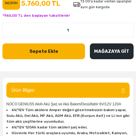
13:00’a kadar verilen siparişler
5.760,00 TL
İNDİRİM
aynı gün kargoda
inası
şitleri
Makinası
ünleri
Maşalı Boru Anahtarı
Ahşap Yontma Bıçağı (Carving Knife)
Outdoor T-Shirt
*960,00 TL den başlayan taksitlerle!
kinası
 & Mastik
ı
inası
Yıldız Anahtar
Balon Zımpara
tleri
a Taşı
akinası
Bileme Ekipmanları
Sepete Ekle
MAĞAZAYA GİT
tleri
İçin Keski Murçlar
 Tabancası
Diğer Marangoz Ürünleri
sı
si
ap Ucu
Japon Testereleri
ırını
rları
ı
Kaşık ve Kuksa Oyma Aletleri
Ürün Bilgisi
 Kesici
a
kinası
uarları
Kutu Oymacılığı (Chip Carving)
NOCO GENIUS5 Akıllı Akü Şarj ve Akü Bakım/Desülfatör 6V/12V 120A
6V/12V Tüm akülere Amper değeri gözetmeksizin bakım yapar,
i
re
Marangoz Çekici ve Ahşap Tokmak
Sulu Akü, Gel Akü, MF Akü, AGM Akü, EFB (Kurşun Asit) ve Li-ion gibi
tüm akü çeşitlerine uyumludur,
leri
inası Bıçakları
inası
Marangoz Ölçü Aletleri
6V/12V 120Ah kadar tüm aküleri şarj eder,
Güvenle Her türlü araçlara uyumlu, Araba, Motosiklet, Kamyon,