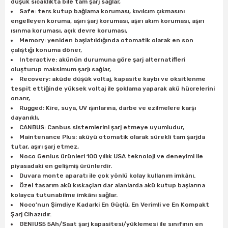
düşük sıcaklıkta bile tam şarj sağlar,
Safe: ters kutup bağlama koruması, kıvılcım çıkmasını
engelleyen koruma, aşırı şarj koruması, aşırı akım koruması, aşırı
ısınma koruması, açık devre koruması,
Memory: yeniden başlatıldığında otomatik olarak en son
çalıştığı konuma döner,
Interactive: akünün durumuna göre şarj alternatifleri
oluşturup maksimum şarjı sağlar,
Recovery: aküde düşük voltaj, kapasite kaybı ve oksitlenme
tespit ettiğinde yüksek voltaj ile şoklama yaparak akü hücrelerini
onarır,
Rugged: Kire, suya, UV ışınlarına, darbe ve ezilmelere karşı
dayanıklı,
CANBUS: Canbus sistemlerini şarj etmeye uyumludur,
Maintenance Plus: aküyü otomatik olarak sürekli tam şarjda
tutar, aşırı şarj etmez,
Noco Genius ürünleri 100 yıllık USA teknoloji ve deneyimi ile
piyasadaki en gelişmiş ürünlerdir.
Duvara monte aparatı ile çok yönlü kolay kullanım imkânı.
Özel tasarım akü kıskaçları dar alanlarda akü kutup başlarına
kolayca tutunabilme imkânı sağlar.
Noco’nun Şimdiye Kadarki En Güçlü, En Verimli ve En Kompakt
Şarj Cihazıdır.
GENIUS5 5Ah/Saat şarj kapasitesi/yüklemesi ile sınıfının en