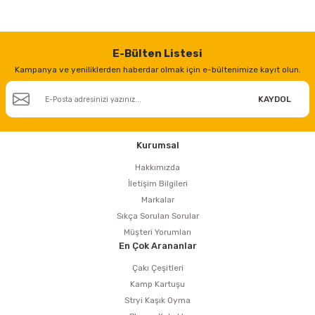
E-Bülten Listesi
Kampanya ve yeniliklerden haberdar olmak için e-bültenimize kayıt olun.
KAYDOL
Kurumsal
Hakkımızda
İletişim Bilgileri
Markalar
Sıkça Sorulan Sorular
Müşteri Yorumları
En Çok Arananlar
Çakı Çeşitleri
Kamp Kartuşu
Stryi Kaşık Oyma