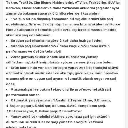
Tekne, Traktör, Çim Biçme Makinelerini, ATV'ler, Traktörler, SUV'lar,
ları
rbün
Marangoz Tezgahları
Karavan, Klasik arabalar ve daha fazlasının akülerini şarj eder aynı
zamanda bakımını yaparak ölü hücreleri geri kazandırır.
ra
e
Rende Çeşitleri
1 Voltun altına düşmüş, tamamen bitmiş akülerinizi bile şarj
edebilirsiniz. Sıfır volta düşmüş, tamamen bitmiş akülerinizi Force
Modu kullanarak otomatik şarjı devre dışı bırakıp manuel modda
e Mat
p Ucu
a
Taşlama İçin Ahşap Oyma Aparatları
akünüzü şarj edebilirsiniz.
Sıradan şarj ciharlarına göre 2 kat daha hızlı şarj eder,
Sıradan şarj cihazlarına %97 daha küçük, %98 daha üstün
r
ap Ucu
Torna Bıçakları
performans ve üstün teknoloji,
Zarar görmüş aküleri onarır, akü hücrelerini yeniler,
ski - Kargaburun
arları
sülfatlanmış/oksitleniş plakaları çözer ve enerji kaybını önler.
Ürün içerisinde yer alan entegre yapay zekâ teknolojisi aküyü
otomatik olarak analiz eder ve akü tipi, gücü ve akünün boşalma
i
lmas Panç
oranına göre en uygun şarj ayarını otomatik olarak seçer ve şarj
eder,
estere Ucu
9 aşamalı şarj ve bakım teknolojisi ile profesyonel akü şarj
performansı sunar,
Otomatik şarj aşamaları; 1.Analiz, 2.Teşhis Etme, 3.Onarma,
ı
4.Başlangıç şarjı, 5.Akü şarj dolumu, 6.Akü dengeleme şarjı,
7.Optimizasyon, 8. Bakım şarjı, 9. Desülfatör.
kinası
Yapay zekâ teknolojisi etkili ve sorunsuz şarj için akünün
durumunu sürekli izler ve şarjı yönetir, enerji tüketimini
minimumda tutar.