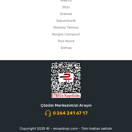
Makita
Stryi
Dremel
Saburrtooth
Stanley Termos
Nurgaz Campout
Rox Wood
İzeltaş
Çözüm Merkezimizi Arayın
0 264 241 67 17
Copyright 2025 © - ensarshop.com - Tüm hakları saklıdır