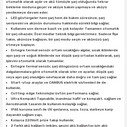
estere
otomatik olarak açılır ve akü tümüyle şarj olduğunda tekrar
bekleme moduna geçer ve aküye bakım yapmaya ve aküyü
yenilemeye devam eder.
a
LED göstergeler hem şarj hem de bakım süresince, şarj
seviyesini ve akünün durumunu hakkında sürekli bilgi sağlar,
nası
Kullanımı son derece basit ve çok kolaydır. Tamamen otomatik
bir şarj cihazıdır, Özel modlar teknik bilgi gerektirmez. Sadece fişe
takın, akünüze bağlayın, bir şarj modu seçin ve akünüzü şarj
ı
etmeye başlayın.
Entegre termal sensör ortam sıcaklığını algılar, sıcak iklimlerde
aşırı şarjı ve soğuk iklimlerde ise düşük şarjı ortadan kaldırarak, şarj
işlevini otomatik olarak tamamlar.
Entegre termal sensör, şarj döngüsünü ortam sıcaklığındaki
Çakma Makinası
dalgalanmalara göre otomatik olarak izler ve ayarlar, düşük şarj
veya aşırı şarj olasılığını sınırlayarak daha doğru ve tam şarj sağlar.
Start-stop araçlar ve CANBUS elektrik sistemleri ile de
sı
kullanılır,
Cutting-edge teknolojisi üstün performans sağlar,
Ultra Kompakt Taşınabilir, inanılmaz hafif ve kompakt, sağlam ve
Aerodinamik tasarım ile kullanım kolaylığı sağlar,
IP65 koruma sınıfı ile UV ışınlarına, suya, toza, darbeye karşı
dayanıklı sağlam yapı,
Kolayca 220Volt prize takıp kullanılır,
2 farklı akü bağlantı imkânı, geçici akü bağlantısı için akü