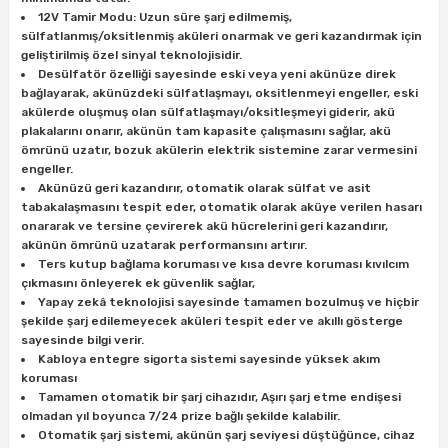
12V Tamir Modu: Uzun süre şarj edilmemiş,
sülfatlanmış/oksitlenmiş aküleri onarmak ve geri kazandırmak için
geliştirilmiş özel sinyal teknolojisidir.
ri
inası
Desülfatör özelliği sayesinde eski veya yeni akünüze direk
bağlayarak, akünüzdeki sülfatlaşmayı, oksitlenmeyi engeller, eski
sı Tabanı
akülerde oluşmuş olan sülfatlaşmayı/oksitleşmeyi giderir, akü
plakalarını onarır, akünün tam kapasite çalışmasını sağlar, akü
ömrünü uzatır, bozuk akülerin elektrik sistemine zarar vermesini
ancası
engeller.
Akünüzü geri kazandırır, otomatik olarak sülfat ve asit
sı
tabakalaşmasını tespit eder, otomatik olarak aküye verilen hasarı
onararak ve tersine çevirerek akü hücrelerini geri kazandırır,
akünün ömrünü uzatarak performansını artırır.
Ters kutup bağlama koruması ve kısa devre koruması kıvılcım
çıkmasını önleyerek ek güvenlik sağlar,
Yapay zekâ teknolojisi sayesinde tamamen bozulmuş ve hiçbir
lı-Zemin Yıkama
şekilde şarj edilemeyecek aküleri tespit eder ve akıllı gösterge
sayesinde bilgi verir.
Kabloya entegre sigorta sistemi sayesinde yüksek akım
koruması
Tamamen otomatik bir şarj cihazıdır, Aşırı şarj etme endişesi
i
olmadan yıl boyunca 7/24 prize bağlı şekilde kalabilir.
Otomatik şarj sistemi, akünün şarj seviyesi düştüğünce, cihaz