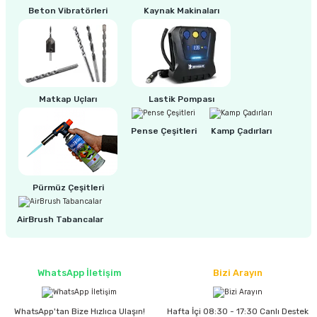
Beton Vibratörleri
Kaynak Makinaları
ri
inası
sı Tabanı
Matkap Uçları
Lastik Pompası
ancası
Pense Çeşitleri
Kamp Çadırları
sı
Pürmüz Çeşitleri
lı-Zemin Yıkama
AirBrush Tabancalar
WhatsApp İletişim
Bizi Arayın
i
WhatsApp'tan Bize Hızlıca Ulaşın!
Hafta İçi 08:30 - 17:30 Canlı Destek