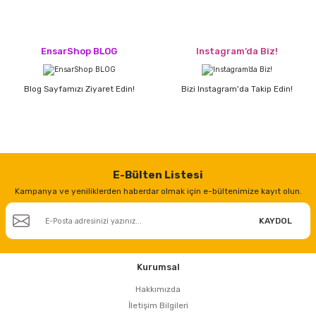
estere
a
EnsarShop BLOG
Instagram’da Biz!
nası
Blog Sayfamızı Ziyaret Edin!
Bizi Instagram'da Takip Edin!
ı
E-Bülten Listesi
Çakma Makinası
Kampanya ve yeniliklerden haberdar olmak için e-bültenimize kayıt olun.
sı
KAYDOL
Kurumsal
Hakkımızda
İletişim Bilgileri