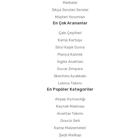
Markalar
Sıkça Sorulan Sorular
Müşteri Yorumları
En Çok Arananlar
Çakı Çeşitleri
Kamp Kartuşu
Stryi Kaşık Oyma
Planya Kalınlık
İngiliz Anahtarı
Duvar Zımpara
Skechers Ayakkabı
Lokma Takımı
En Popüler Kategoriler
Ahşap Oymacılığı
Kaynak Makinası
Anahtar Takımı
Gravür Seti
Kamp Malzemeleri
Şarjlı Matkap