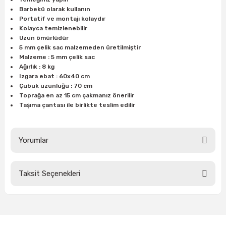
ları
rbün
Marangoz Tezgahları
Barbekü olarak kullanın
Portatif ve montajı kolaydır
Kolayca temizlenebilir
ra
e
Rende Çeşitleri
Uzun ömürlüdür
5 mm çelik sac malzemeden üretilmiştir
Malzeme : 5 mm çelik sac
e Mat
p Ucu
a
Taşlama İçin Ahşap Oyma Aparatları
Ağırlık : 8 kg
Izgara ebat : 60x40 cm
r
ap Ucu
Torna Bıçakları
Çubuk uzunluğu : 70 cm
Toprağa en az 15 cm çakmanız önerilir
Taşıma çantası ile birlikte teslim edilir
ski - Kargaburun
arları
i
lmas Panç
Yorumlar
estere Ucu
Taksit Seçenekleri
Bu ürüne ilk yorumu siz yapın!
ı
kinası
Yorum Yaz