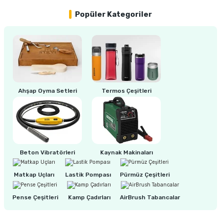
Popüler Kategoriler
ri
inası
sı Tabanı
ancası
Ahşap Oyma Setleri
Termos Çeşitleri
sı
lı-Zemin Yıkama
Beton Vibratörleri
Kaynak Makinaları
Matkap Uçları
Lastik Pompası
Pürmüz Çeşitleri
Pense Çeşitleri
Kamp Çadırları
AirBrush Tabancalar
i