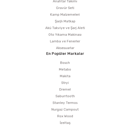
Anahtar Takımı
Gravür Seti
Kamp Malzemeleri
Şarjlı Matkap
Akü Takviye ve Şarj Aleti
Oto Yıkama Makinası
Lamba ve Fenerler
Aksesuarlar
En Popüler Markalar
Bosch
Metabo
Makita
Stryi
Dremel
Saburrtooth
Stanley Termos
Nurgaz Campout
Rox Wood
İzeltaş