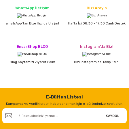
estere
WhatsApp İletişim
Bizi Arayın
a
WhatsApp'tan Bize Hızlıca Ulaşın!
Hafta İçi 08:30 - 17:30 Canlı Destek
nası
ı
EnsarShop BLOG
Instagram’da Biz!
Blog Sayfamızı Ziyaret Edin!
Bizi Instagram'da Takip Edin!
Çakma Makinası
sı
E-Bülten Listesi
Kampanya ve yeniliklerden haberdar olmak için e-bültenimize kayıt olun.
KAYDOL