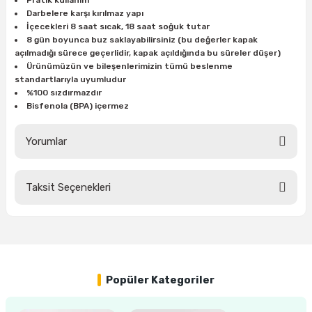
Pratik kullanım
ları
rbün
Marangoz Tezgahları
Darbelere karşı kırılmaz yapı
İçecekleri 8 saat sıcak, 18 saat soğuk tutar
8 gün boyunca buz saklayabilirsiniz (bu değerler kapak
ra
e
Rende Çeşitleri
açılmadığı sürece geçerlidir, kapak açıldığında bu süreler düşer)
Ürünümüzün ve bileşenlerimizin tümü beslenme
e Mat
p Ucu
a
standartlarıyla uyumludur
Taşlama İçin Ahşap Oyma Aparatları
%100 sızdırmazdır
Bisfenola (BPA) içermez
r
ap Ucu
Torna Bıçakları
Yorumlar
ski - Kargaburun
arları
i
lmas Panç
Taksit Seçenekleri
Bu ürüne ilk yorumu siz yapın!
estere Ucu
Yorum Yaz
ı
Popüler Kategoriler
kinası