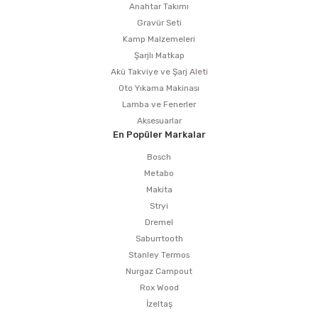
Anahtar Takımı
Gravür Seti
Kamp Malzemeleri
Şarjlı Matkap
Akü Takviye ve Şarj Aleti
Oto Yıkama Makinası
Lamba ve Fenerler
Aksesuarlar
En Popüler Markalar
Bosch
Metabo
Makita
Stryi
Dremel
Saburrtooth
Stanley Termos
Nurgaz Campout
Rox Wood
İzeltaş