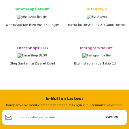
estere
WhatsApp İletişim
Bizi Arayın
a
WhatsApp'tan Bize Hızlıca Ulaşın!
Hafta İçi 08:30 - 17:30 Canlı Destek
nası
ı
EnsarShop BLOG
Instagram’da Biz!
Blog Sayfamızı Ziyaret Edin!
Bizi Instagram'da Takip Edin!
Çakma Makinası
sı
E-Bülten Listesi
Kampanya ve yeniliklerden haberdar olmak için e-bültenimize kayıt olun.
KAYDOL