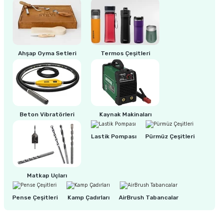
ri
inası
sı Tabanı
Ahşap Oyma Setleri
Termos Çeşitleri
ancası
sı
Beton Vibratörleri
Kaynak Makinaları
Lastik Pompası
Pürmüz Çeşitleri
lı-Zemin Yıkama
Matkap Uçları
i
Pense Çeşitleri
Kamp Çadırları
AirBrush Tabancalar