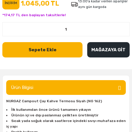
13:00’a kadar verilen siparişler
1.045,00 TL
İNDİRİM
aynı gün kargoda
inası
şitleri
Makinası
ünleri
Maşalı Boru Anahtarı
Ahşap Yontma Bıçağı (Carving Knife)
Outdoor T-Shirt
*174,17 TL den başlayan taksitlerle!
kinası
 & Mastik
ı
inası
Yıldız Anahtar
Balon Zımpara
tleri
a Taşı
akinası
Bileme Ekipmanları
Sepete Ekle
MAĞAZAYA GİT
tleri
İçin Keski Murçlar
 Tabancası
Diğer Marangoz Ürünleri
sı
si
ap Ucu
Japon Testereleri
ırını
rları
ı
Kaşık ve Kuksa Oyma Aletleri
Ürün Bilgisi
 Kesici
a
kinası
uarları
Kutu Oymacılığı (Chip Carving)
NURGAZ Campout Çay Kahve Termosu Siyah (NG 162)
i
re
Marangoz Çekici ve Ahşap Tokmak
İlk kullanımdan önce ürünü tamamen yıkayın
Ürünün içi ve dışı paslanmaz çelikten üretilmiştir
Sıcak yada soğuk olarak saatlerce içindeki sıvıyı muhafaza eden
leri
inası Bıçakları
inası
Marangoz Ölçü Aletleri
iç yapı