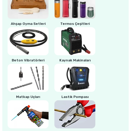
ri
inası
Ahşap Oyma Setleri
Termos Çeşitleri
sı Tabanı
ancası
sı
Beton Vibratörleri
Kaynak Makinaları
lı-Zemin Yıkama
Matkap Uçları
Lastik Pompası
i