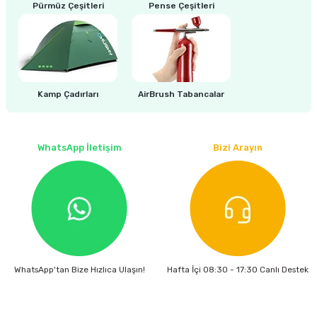
estere
Pürmüz Çeşitleri
Pense Çeşitleri
a
nası
Kamp Çadırları
AirBrush Tabancalar
ı
WhatsApp İletişim
Bizi Arayın
Çakma Makinası
sı
WhatsApp'tan Bize Hızlıca Ulaşın!
Hafta İçi 08:30 - 17:30 Canlı Destek