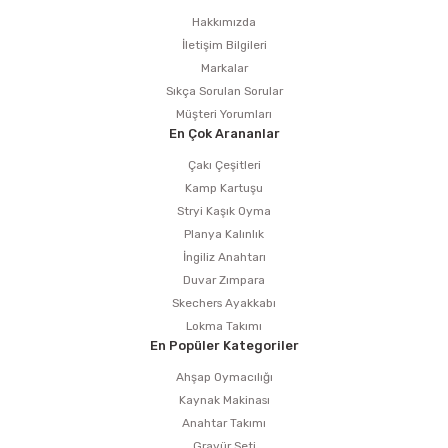
Hakkımızda
İletişim Bilgileri
Markalar
Sıkça Sorulan Sorular
Müşteri Yorumları
En Çok Arananlar
Çakı Çeşitleri
Kamp Kartuşu
Stryi Kaşık Oyma
Planya Kalınlık
İngiliz Anahtarı
Duvar Zımpara
Skechers Ayakkabı
Lokma Takımı
En Popüler Kategoriler
Ahşap Oymacılığı
Kaynak Makinası
Anahtar Takımı
Gravür Seti