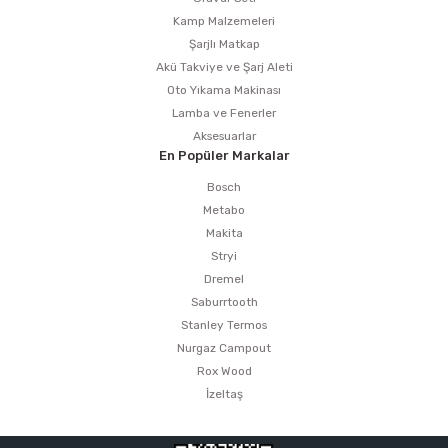
Kamp Malzemeleri
Şarjlı Matkap
Akü Takviye ve Şarj Aleti
Oto Yıkama Makinası
Lamba ve Fenerler
Aksesuarlar
En Popüler Markalar
Bosch
Metabo
Makita
Stryi
Dremel
Saburrtooth
Stanley Termos
Nurgaz Campout
Rox Wood
İzeltaş