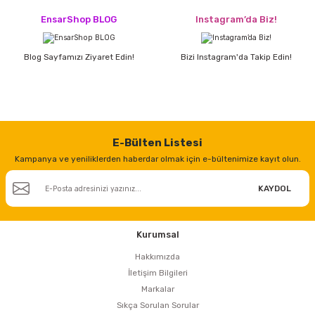
estere
EnsarShop BLOG
Instagram’da Biz!
a
Blog Sayfamızı Ziyaret Edin!
Bizi Instagram'da Takip Edin!
nası
ı
E-Bülten Listesi
Kampanya ve yeniliklerden haberdar olmak için e-bültenimize kayıt olun.
Çakma Makinası
KAYDOL
sı
Kurumsal
Hakkımızda
İletişim Bilgileri
Markalar
Sıkça Sorulan Sorular