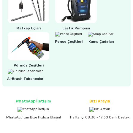
ri
inası
Matkap Uçları
Lastik Pompası
sı Tabanı
Pense Çeşitleri
Kamp Çadırları
ancası
sı
Pürmüz Çeşitleri
AirBrush Tabancalar
lı-Zemin Yıkama
WhatsApp İletişim
Bizi Arayın
WhatsApp'tan Bize Hızlıca Ulaşın!
Hafta İçi 08:30 - 17:30 Canlı Destek
i