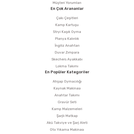
Müşteri Yorumları
En Çok Arananlar
Çakı Çeşitleri
Kamp Kartuşu
Stryi Kaşık Oyma
Planya Kalınlık
İngiliz Anahtarı
Duvar Zımpara
Skechers Ayakkabı
Lokma Takımı
En Popüler Kategoriler
Ahşap Oymacılığı
Kaynak Makinası
Anahtar Takımı
Gravür Seti
Kamp Malzemeleri
Şarjlı Matkap
Akü Takviye ve Şarj Aleti
Oto Yıkama Makinası