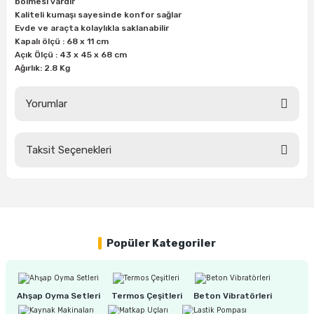
bölmesi vardır
ları
rbün
Marangoz Tezgahları
Kaliteli kumaşı sayesinde konfor sağlar
Evde ve araçta kolaylıkla saklanabilir
Kapalı ölçü : 68 x 11 cm
ra
e
Rende Çeşitleri
Açık Ölçü : 43 x 45 x 68 cm
Ağırlık: 2.8 Kg
e Mat
p Ucu
a
Taşlama İçin Ahşap Oyma Aparatları
Yorumlar
r
ap Ucu
Torna Bıçakları
ski - Kargaburun
arları
Taksit Seçenekleri
Bu ürüne ilk yorumu siz yapın!
i
lmas Panç
Yorum Yaz
estere Ucu
Popüler Kategoriler
ı
kinası
Ahşap Oyma Setleri
Termos Çeşitleri
Beton Vibratörleri