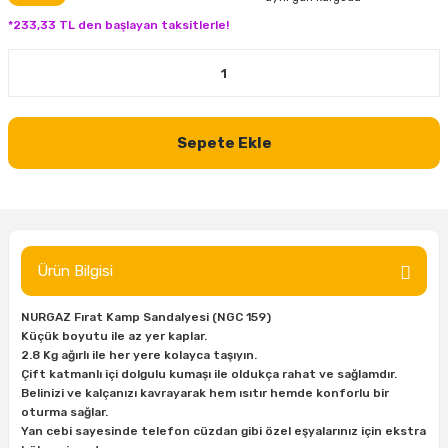
inası
şitleri
Makinası
ünleri
Maşalı Boru Anahtarı
Ahşap Yontma Bıçağı (Carving Knife)
Outdoor T-Shirt
*233,33 TL den başlayan taksitlerle!
kinası
 & Mastik
ı
inası
Yıldız Anahtar
Balon Zımpara
tleri
a Taşı
akinası
Bileme Ekipmanları
Sepete Ekle
tleri
İçin Keski Murçlar
 Tabancası
Diğer Marangoz Ürünleri
sı
si
ap Ucu
Japon Testereleri
ırını
rları
ı
Kaşık ve Kuksa Oyma Aletleri
Ürün Bilgisi
 Kesici
a
kinası
uarları
NURGAZ Fırat Kamp Sandalyesi (NGC 159)
Kutu Oymacılığı (Chip Carving)
Küçük boyutu ile az yer kaplar.
2.8 Kg ağırlı ile her yere kolayca taşıyın.
i
re
Marangoz Çekici ve Ahşap Tokmak
Çift katmanlı içi dolgulu kumaşı ile oldukça rahat ve sağlamdır.
Belinizi ve kalçanızı kavrayarak hem ısıtır hemde konforlu bir
oturma sağlar.
leri
inası Bıçakları
inası
Marangoz Ölçü Aletleri
Yan cebi sayesinde telefon cüzdan gibi özel eşyalarınız için ekstra