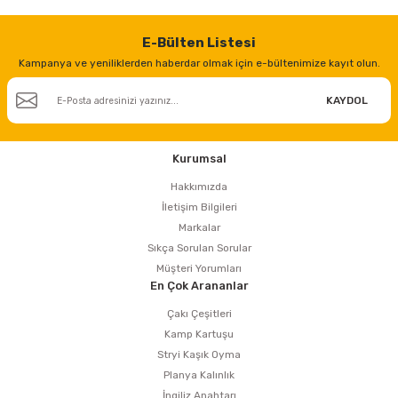
estere
E-Bülten Listesi
a
Kampanya ve yeniliklerden haberdar olmak için e-bültenimize kayıt olun.
nası
KAYDOL
ı
Kurumsal
Hakkımızda
İletişim Bilgileri
Çakma Makinası
Markalar
Sıkça Sorulan Sorular
sı
Müşteri Yorumları
En Çok Arananlar
Çakı Çeşitleri
Kamp Kartuşu
Stryi Kaşık Oyma
Planya Kalınlık
İngiliz Anahtarı