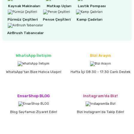
Kaynak Makinaları
Matkap Uçları
Lastik Pompası
ri
inası
Pürmüz Çeşitleri
Pense Çeşitleri
Kamp Çadırları
sı Tabanı
AirBrush Tabancalar
ancası
WhatsApp İletişim
Bizi Arayın
sı
WhatsApp'tan Bize Hızlıca Ulaşın!
Hafta İçi 08:30 - 17:30 Canlı Destek
lı-Zemin Yıkama
EnsarShop BLOG
Instagram’da Biz!
Blog Sayfamızı Ziyaret Edin!
Bizi Instagram'da Takip Edin!
i