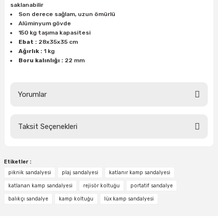
saklanabilir
ları
rbün
Marangoz Tezgahları
Son derece sağlam, uzun ömürlü
Alüminyum gövde
ra
e
Rende Çeşitleri
150 kg taşıma kapasitesi
Ebat :
28x35x35 cm
Ağırlık :
1 kg
e Mat
p Ucu
a
Taşlama İçin Ahşap Oyma Aparatları
Boru kalınlığı :
22 mm
r
ap Ucu
Torna Bıçakları
Yorumlar
ski - Kargaburun
arları
Taksit Seçenekleri
i
lmas Panç
Bu ürüne ilk yorumu siz yapın!
estere Ucu
Yorum Yaz
Etiketler :
piknik sandalyesi
plaj sandalyesi
katlanır kamp sandalyesi
ı
katlanan kamp sandalyesi
rejisör koltuğu
portatif sandalye
kinası
balıkçı sandalye
kamp koltuğu
lüx kamp sandalyesi