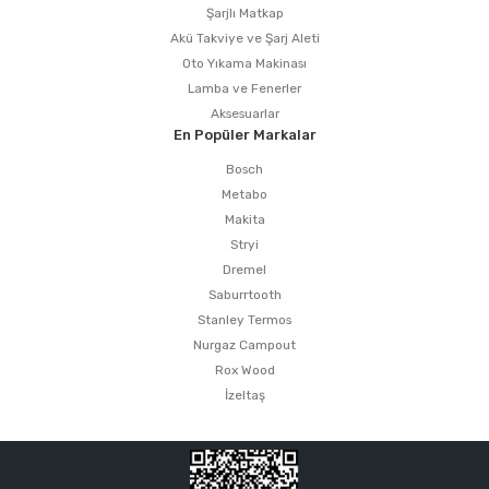
Şarjlı Matkap
Akü Takviye ve Şarj Aleti
Oto Yıkama Makinası
Lamba ve Fenerler
Aksesuarlar
En Popüler Markalar
Bosch
Metabo
Makita
Stryi
Dremel
Saburrtooth
Stanley Termos
Nurgaz Campout
Rox Wood
İzeltaş