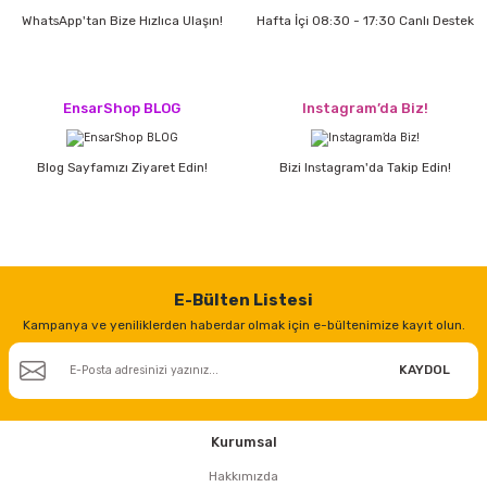
estere
WhatsApp'tan Bize Hızlıca Ulaşın!
Hafta İçi 08:30 - 17:30 Canlı Destek
a
EnsarShop BLOG
Instagram’da Biz!
nası
ı
Blog Sayfamızı Ziyaret Edin!
Bizi Instagram'da Takip Edin!
Çakma Makinası
E-Bülten Listesi
sı
Kampanya ve yeniliklerden haberdar olmak için e-bültenimize kayıt olun.
KAYDOL
Kurumsal
Hakkımızda