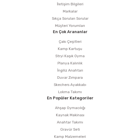
İletişim Bilgileri
Markalar
Sıkça Sorulan Sorular
Müşteri Yorumları
En Çok Arananlar
Çakı Çeşitleri
Kamp Kartuşu
Stryi Kaşık Oyma
Planya Kalınlık
İngiliz Anahtarı
Duvar Zımpara
Skechers Ayakkabı
Lokma Takımı
En Popüler Kategoriler
Ahşap Oymacılığı
Kaynak Makinası
Anahtar Takımı
Gravür Seti
Kamp Malzemeleri