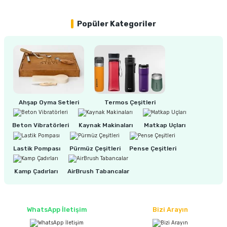
Popüler Kategoriler
ri
inası
sı Tabanı
ancası
Ahşap Oyma Setleri
Termos Çeşitleri
sı
Beton Vibratörleri
Kaynak Makinaları
Matkap Uçları
Lastik Pompası
Pürmüz Çeşitleri
Pense Çeşitleri
lı-Zemin Yıkama
Kamp Çadırları
AirBrush Tabancalar
i
WhatsApp İletişim
Bizi Arayın