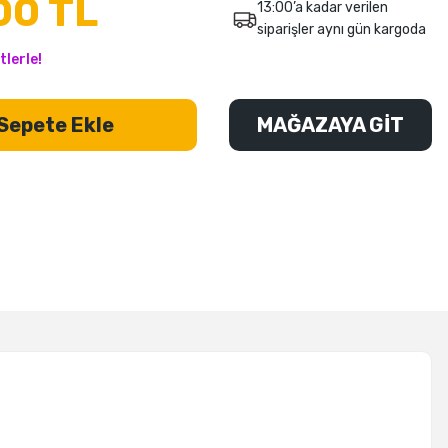
00 TL
13:00’a kadar verilen
siparişler aynı gün kargoda
tlerle!
Sepete Ekle
MAĞAZAYA GİT