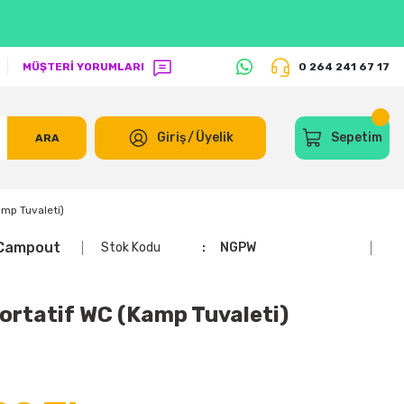
MÜŞTERİ YORUMLARI
0 264 241 67 17
Giriş
/
Üyelik
Sepetim
ARA
mp Tuvaleti)
Campout
Stok Kodu
NGPW
rtatif WC (Kamp Tuvaleti)