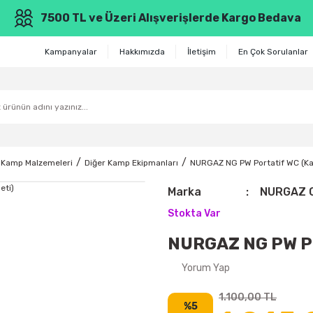
7500 TL ve Üzeri Alışverişlerde Kargo Bedava
Kampanyalar
Hakkımızda
İletişim
En Çok Sorulanlar
Kamp Malzemeleri
Diğer Kamp Ekipmanları
NURGAZ NG PW Portatif WC (Ka
Marka
NURGAZ 
Stokta Var
NURGAZ NG PW Po
Yorum Yap
1.100,00 TL
%5