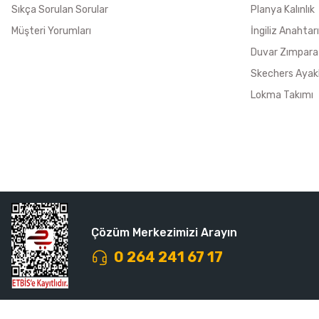
Sıkça Sorulan Sorular
Planya Kalınlık
Müşteri Yorumları
İngiliz Anahtarı
Duvar Zımpara
Skechers Ayak
Lokma Takımı
Çözüm Merkezimizi Arayın
0 264 241 67 17