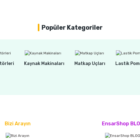
Popüler Kategoriler
törleri
Kaynak Makinaları
Matkap Uçları
Lastik Pom
Bizi Arayın
EnsarShop BL