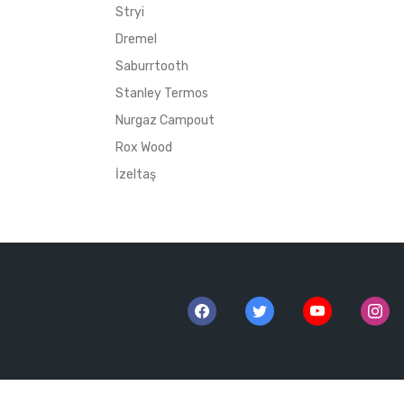
Stryi
Dremel
Saburrtooth
Stanley Termos
Nurgaz Campout
Rox Wood
İzeltaş