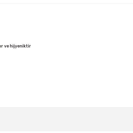
r ve hijyeniktir
Bu ürüne ilk yorumu siz yapın!
Yorum Yaz