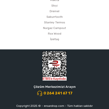
Makita
Stryi
Dremel
Saburrtooth
Stanley Termos
Nurgaz Campout
Rox Wood
İzeltaş
Çözüm Merkezimizi Arayın
0 264 241 67 17
Copyright 2025 © - ensarshop.com - Tüm hakları saklıdır