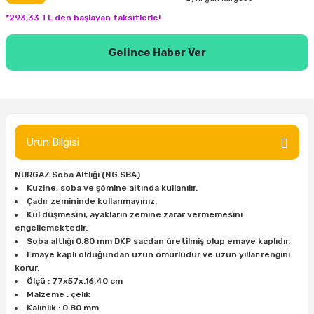
inası
şitleri
Makinası
ünleri
Maşalı Boru Anahtarı
Ahşap Yontma Bıçağı (Carving Knife)
Outdoor T-Shirt
*293,33 TL den başlayan taksitlerle!
kinası
 & Mastik
ı
inası
Yıldız Anahtar
Balon Zımpara
Gelince Haber Ver
tleri
a Taşı
akinası
Bileme Ekipmanları
tleri
İçin Keski Murçlar
 Tabancası
Diğer Marangoz Ürünleri
Ürün Bilgisi
sı
si
ap Ucu
Japon Testereleri
NURGAZ Soba Altlığı (NG SBA)
ırını
rları
ı
Kuzine, soba ve şömine altında kullanılır.
Kaşık ve Kuksa Oyma Aletleri
Çadır zemininde kullanmayınız.
Kül düşmesini, ayakların zemine zarar vermemesini
 Kesici
a
kinası
uarları
Kutu Oymacılığı (Chip Carving)
engellemektedir.
Soba altlığı 0.80 mm DKP sacdan üretilmiş olup emaye kaplıdır.
Emaye kaplı olduğundan uzun ömürlüdür ve uzun yıllar rengini
i
re
Marangoz Çekici ve Ahşap Tokmak
korur.
Ölçü : 77x57x.16.40 cm
leri
inası Bıçakları
inası
Marangoz Ölçü Aletleri
Malzeme : çelik
Kalınlık : 0.80 mm