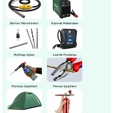
ri
inası
Beton Vibratörleri
Kaynak Makinaları
sı Tabanı
ancası
sı
Matkap Uçları
Lastik Pompası
lı-Zemin Yıkama
Pürmüz Çeşitleri
Pense Çeşitleri
i