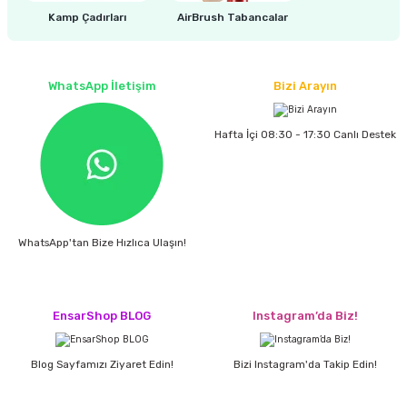
estere
Kamp Çadırları
AirBrush Tabancalar
a
WhatsApp İletişim
Bizi Arayın
nası
Hafta İçi 08:30 - 17:30 Canlı Destek
ı
Çakma Makinası
WhatsApp'tan Bize Hızlıca Ulaşın!
sı
EnsarShop BLOG
Instagram’da Biz!
Blog Sayfamızı Ziyaret Edin!
Bizi Instagram'da Takip Edin!