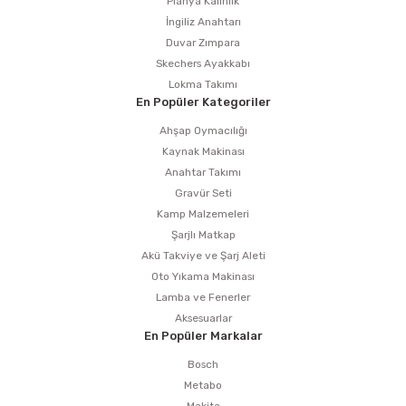
Planya Kalınlık
İngiliz Anahtarı
Duvar Zımpara
Skechers Ayakkabı
Lokma Takımı
En Popüler Kategoriler
Ahşap Oymacılığı
Kaynak Makinası
Anahtar Takımı
Gravür Seti
Kamp Malzemeleri
Şarjlı Matkap
Akü Takviye ve Şarj Aleti
Oto Yıkama Makinası
Lamba ve Fenerler
Aksesuarlar
En Popüler Markalar
Bosch
Metabo