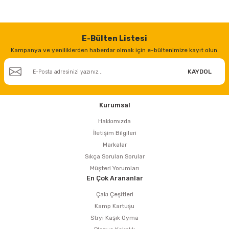
E-Bülten Listesi
Kampanya ve yeniliklerden haberdar olmak için e-bültenimize kayıt olun.
KAYDOL
Kurumsal
Hakkımızda
İletişim Bilgileri
Markalar
Sıkça Sorulan Sorular
Müşteri Yorumları
En Çok Arananlar
Çakı Çeşitleri
Kamp Kartuşu
Stryi Kaşık Oyma