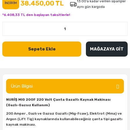
13:00’a kadar verilen siparişler
38.450,00 TL
İNDİRİM
aynı gün kargoda
inası
şitleri
Makinası
ünleri
Maşalı Boru Anahtarı
Ahşap Yontma Bıçağı (Carving Knife)
Outdoor T-Shirt
*6.408,33 TL den başlayan taksitlerle!
kinası
 & Mastik
ı
inası
Yıldız Anahtar
Balon Zımpara
tleri
a Taşı
akinası
Bileme Ekipmanları
Sepete Ekle
MAĞAZAYA GİT
tleri
İçin Keski Murçlar
 Tabancası
Diğer Marangoz Ürünleri
sı
si
ap Ucu
Japon Testereleri
ırını
rları
ı
Kaşık ve Kuksa Oyma Aletleri
Ürün Bilgisi
 Kesici
a
kinası
uarları
Kutu Oymacılığı (Chip Carving)
NURİŞ MIG 200F 220 Volt Çanta Gazaltı Kaynak Makinası
(Gazlı-Gazsız Kullanım)
i
re
Marangoz Çekici ve Ahşap Tokmak
200 Amper , Gazlı ve Gazsız Gazaltı (Mig-Fcaw), Elektrot (Mma) ve
Argon (Lift Tig) kaynaklarında kullanabileceğiniz çanta tipi gazaltı
leri
inası Bıçakları
inası
Marangoz Ölçü Aletleri
kaynak makinası.