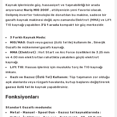
ları
rbün
Marangoz Tezgahları
Kaynak işlerinizde güç, hassasiyet ve taşınabilirliği bir arada
arıyorsanız
Nuriş MIG 200F
, atölyenizin yeni favorisi olacak.
Gelişmiş inverter teknolojisi ile donatılan bu makine, sadece bir
ra
e
Rende Çeşitleri
gazaltı kaynak makinesi değil; aynı zamanda Elektrot (MMA) ve Lift
TIG kaynağı yapabilen
3’ü 1 arada
kompakt bir güç merkezidir.
e Mat
p Ucu
a
Taşlama İçin Ahşap Oyma Aparatları
3 Farklı Kaynak Modu:
MIG/MAG
: Gazlı veya gazsız (özlü tel ile) kullanım ile , Sinerjik
r
ap Ucu
Torna Bıçakları
Gazaltı ile mükemmel gazaltı kaynağı.
MMA (Elektrot) :
Hot Start ve Arc Force özellikleri ile 3.25 mm
ski - Kargaburun
arları
ve 4.00 mm elektrotları rahatlıkla yakabilen güçlü elektrot
kaynağı.
Lift TIG:
Hassas işleriniz için musluklu torç ile TIG kaynağı
i
lmas Panç
imkanı.
Gazlı ve Gazsız (Özlü Tel) Kullanım:
Tüp taşımanın zor olduğu
estere Ucu
açık alanlarda veya rüzgarlı havalarda, kutup başlarını değiştirerek
gazsız özlü tel
ile kaynak yapabilirsiniz.
ı
Fonksiyonları
kinası
Standart Gazaltı modunda;
Metal - Manuel - Spool Gun - Gazsız tel kaynaklarında ;