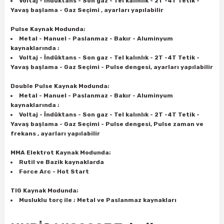
Voltaj - İndüktans - Son gaz - Tel kalınlık - 2T -4T Tetik -
Yavaş başlama - Gaz Seçimi , ayarları yapılabilir
ri
inası
Pulse Kaynak Modunda;
Metal - Manuel - Paslanmaz - Bakır - Aluminyum
kaynaklarında ;
sı Tabanı
Voltaj - İndüktans - Son gaz - Tel kalınlık - 2T -4T Tetik -
Yavaş başlama - Gaz Seçimi - Pulse dengesi, ayarları yapılabilir
ancası
Double Pulse Kaynak Modunda;
Metal - Manuel - Paslanmaz - Bakır - Aluminyum
sı
kaynaklarında ;
Voltaj - İndüktans - Son gaz - Tel kalınlık - 2T -4T Tetik -
Yavaş başlama - Gaz Seçimi - Pulse dengesi, Pulse zaman ve
frekans , ayarları yapılabilir
lı-Zemin Yıkama
MMA Elektrot Kaynak Modunda;
Rutil ve Bazik kaynaklarda
Force Arc - Hot Start
TIG Kaynak Modunda;
Musluklu torç ile ; Metal ve Paslanmaz kaynakları
i