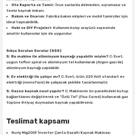
Oto Kaporta ve Tamir:
İnce saclarda delmeden, sıçramasız ve
temiz kaynak imkanı.
Bakım ve Onarım:
Fabrika bakım ekipleri ve mobil tamirciler için
ideal taşınabilirlik.
Hobi ve DIY Projeleri:
Kullanımı kolay arayüzü sayesinde
amatör kullanıcılar için de uygundur.
Sıkça Sorulan Sorular (SSS)
S: Bu makine ile alüminyum kaynağı yapabilir miyim?
C: Evet,
uygun teflon spiral ve alüminyum tel kullanılarak (Argon gazı ile)
alüminyum kaynağı yapılabilir.
S: Ev elektriği ile çalışır mı?
C: Evet, ürün 220 Volt standart ev
elektriği (monofaze) ile çalışacak şekilde tasarlanmıştır.
S: Gazsız kaynak nasıl yapılır?
C: Makinenin ön panelindeki kutup
bağlantılarını değiştirerek ve "Özlü Tel" (Flux Cored) kullanarak gaz
tüpüne ihtiyaç duymadan kaynak yapabilirsiniz.
Teslimat kapsamı
Nuriş Mig200F İnverter Çanta Gazaltı Kaynak Makinası