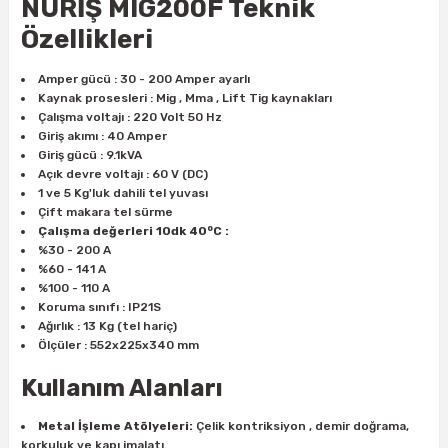
NURİŞ MIG200F Teknik
estere
Özellikleri
a
Amper gücü : 30 - 200 Amper ayarlı
Kaynak prosesleri : Mig , Mma , Lift Tig kaynakları
nası
Çalışma voltajı : 220 Volt 50 Hz
Giriş akımı : 40 Amper
ı
Giriş gücü : 9.1kVA
Açık devre voltajı : 60 V (DC)
1 ve 5 Kg'luk dahili tel yuvası
Çift makara tel sürme
o
Çalışma değerleri 10dk 40
C :
Çakma Makinası
%30 - 200 A
%60 - 141 A
%100 - 110 A
sı
Koruma sınıfı : IP21S
Ağırlık : 13 Kg (tel hariç)
Ölçüler : 552x225x340 mm
Kullanım Alanları
Metal İşleme Atölyeleri:
Çelik kontriksiyon , demir doğrama,
korkuluk ve kapı imalatı.