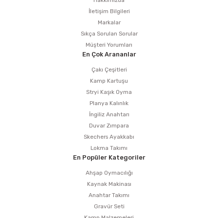
Hakkımızda
İletişim Bilgileri
Markalar
2.680,00 TL
Sıkça Sorulan Sorular
2.670,00 TL
Müşteri Yorumları
Tükendi
En Çok Arananlar
Çakı Çeşitleri
%17
GEKA SG2 0.8 mm Gazaltı Kaynak Teli 5 kg
Kamp Kartuşu
Stryi Kaşık Oyma
Planya Kalınlık
İngiliz Anahtarı
690,00 TL
Duvar Zımpara
575,00 TL
Skechers Ayakkabı
Lokma Takımı
En Popüler Kategoriler
Ahşap Oymacılığı
Kaynak Makinası
Anahtar Takımı
Gravür Seti
Kamp Malzemeleri