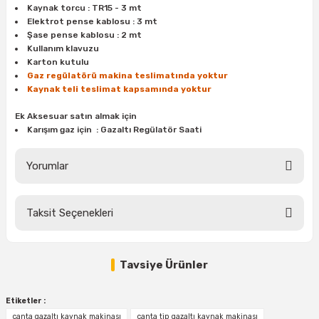
Kaynak torcu : TR15 - 3 mt
Elektrot pense kablosu : 3 mt
Şase pense kablosu : 2 mt
Kullanım klavuzu
Karton kutulu
Gaz regülatörü makina teslimatında yoktur
Kaynak teli teslimat kapsamında yoktur
Ek Aksesuar satın almak için
Karışım gaz için :
Gazaltı Regülatör Saati
Yorumlar
Taksit Seçenekleri
Bu ürüne ilk yorumu siz yapın!
Tavsiye Ürünler
Yorum Yaz
%20
KASWELD 2103 Gazaltı Argon Basınç Düşürücü Regültör (Karışım Gaz)
Etiketler :
çanta gazaltı kaynak makinası
çanta tip gazaltı kaynak makinası