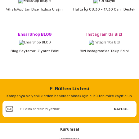
WhatsApp'tan Bize Hızlıca Ulaşın!
Hafta İçi 08:30 - 17:30 Canlı Destek
%31
HANKER MIG 200 S 220 V Çanta Gazaltı Kaynak Makinası (Gazlı-Gazsız)
EnsarShop BLOG
Instagram’da Biz!
50.060,00 TL
Blog Sayfamızı Ziyaret Edin!
Bizi Instagram'da Takip Edin!
34.540,00 TL
%20
NURİŞ MIG 205F-PRO 220 Volt Çanta Gazaltı Kaynak Makinası (Gazlı-Gazsız K
E-Bülten Listesi
Kampanya ve yeniliklerden haberdar olmak için e-bültenimize kayıt olun.
66.950,00 TL
53.550,00 TL
KAYDOL
Tükendi
Kurumsal
%0
UNIARC Özlü Gazsız Gazaltı Kaynak Teli 0.8 mm (5 KG)