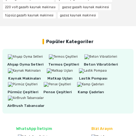
220 volt gazaltı kaynak makinası
gazsız gazaltı kaynak makinesi
tüpsüz gazaltı kaynak makinesi
gazsız kaynak makinesi
4.320,00 TL
3.460,00 TL
Popüler Kategoriler
%17
UNIARC 308 0.8 mm Paslanmaz Gazaltı Kaynak Teli (5 kg)
Ahşap Oyma Setleri
Termos Çeşitleri
Beton Vibratörleri
2.820,00 TL
Kaynak Makinaları
Matkap Uçları
Lastik Pompası
2.350,00 TL
Pürmüz Çeşitleri
Pense Çeşitleri
Kamp Çadırları
%30
UNIARC Hylong Özlü Gazsız Gazaltı Kaynak Teli 0.8 mm (1 KG)
AirBrush Tabancalar
790,00 TL
WhatsApp İletişim
Bizi Arayın
550,00 TL