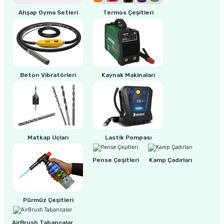
estere
Ahşap Oyma Setleri
Termos Çeşitleri
a
nası
ı
Beton Vibratörleri
Kaynak Makinaları
Çakma Makinası
Matkap Uçları
Lastik Pompası
sı
Pense Çeşitleri
Kamp Çadırları
Pürmüz Çeşitleri
AirBrush Tabancalar