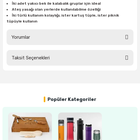
İki adet yakıcı bek ile kalabalık gruplar için ideal
Ateş yasağı olan yerlerde kullanılabilme özelliği
İki türlü kullanım kolaylığı; ister kartuş tüple, ister piknik
ri
inası
tüpüyle kullanın
sı Tabanı
Yorumlar
ancası
Taksit Seçenekleri
Bu ürüne ilk yorumu siz yapın!
sı
Yorum Yaz
lı-Zemin Yıkama
Popüler Kategoriler
i