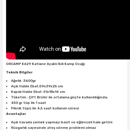
ları
rbün
Marangoz Tezgahları
ra
e
Rende Çeşitleri
e Mat
p Ucu
a
Taşlama İçin Ahşap Oyma Aparatları
r
ap Ucu
Torna Bıçakları
ski - Kargaburun
arları
ORCAMP K629 Katlanır Ayaklı İkili Kamp Ocağı
Teknik Bilgiler
i
lmas Panç
Ağırlık :3600gr
Açık Halde Ebat:59x39x25 cm
estere Ucu
Kapalı Halde Ebat: 51x18x14 cm
Tüketim : Çift Brülör ile ortalama güçte kullanıldığında;
450 gr tüp ile 1 saat
ı
Piknik tüpü ile 4,5 saat kullanım süresi
Avantajlar
kinası
Açık havada yemek yapmayı basit ve eğlenceli hale getirir.
Rüzgarlık sayesinde ateş sönme problemi olmaz