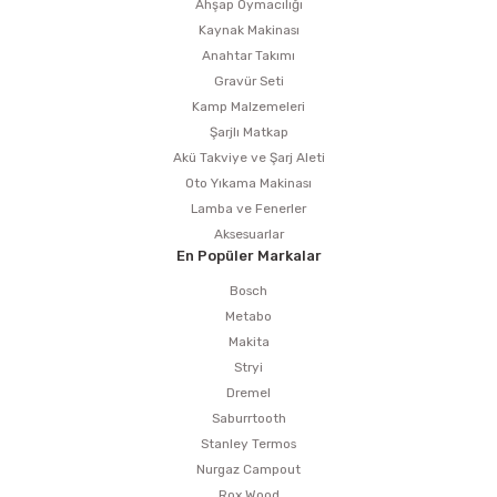
Ahşap Oymacılığı
Kaynak Makinası
Anahtar Takımı
Gravür Seti
Kamp Malzemeleri
Şarjlı Matkap
Akü Takviye ve Şarj Aleti
Oto Yıkama Makinası
Lamba ve Fenerler
Aksesuarlar
En Popüler Markalar
Bosch
Metabo
Makita
Stryi
Dremel
Saburrtooth
Stanley Termos
Nurgaz Campout
Rox Wood