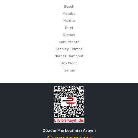
Bosch
Metabo
Makita
Stryi
Dremel
Saburrtooth
Stanley Termos
Nurgaz Campout
Rox Wood
İzeltaş
Çözüm Merkezimizi Arayın