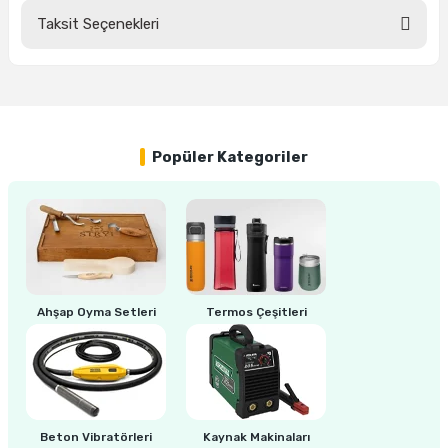
Taksit Seçenekleri
Bu ürüne ilk yorumu siz yapın!
ri
inası
Yorum Yaz
sı Tabanı
Popüler Kategoriler
ancası
sı
lı-Zemin Yıkama
Ahşap Oyma Setleri
Termos Çeşitleri
i
Beton Vibratörleri
Kaynak Makinaları