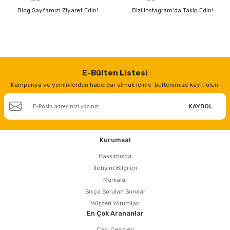
Blog Sayfamızı Ziyaret Edin!
Bizi Instagram'da Takip Edin!
E-Bülten Listesi
Kampanya ve yeniliklerden haberdar olmak için e-bültenimize kayıt olun.
KAYDOL
Kurumsal
Hakkımızda
İletişim Bilgileri
Markalar
Sıkça Sorulan Sorular
Müşteri Yorumları
En Çok Arananlar
Çakı Çeşitleri