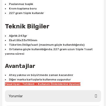
ları
rbün
Marangoz Tezgahları
Paslanmaz başlık
Krom kaplama boru
227 gram tüple kullanılır
ra
e
Rende Çeşitleri
Teknik Bilgiler
e Mat
p Ucu
a
Taşlama İçin Ahşap Oyma Aparatları
Ağırlık:243gr
r
ap Ucu
Torna Bıçakları
Ebat:55x33x190mm
Tüketim:360gr/saat (maximum güçle kullanıldığında)
Ortalama güçle kullanıldığında; 227 gram uzun tüple 1 saat
ski - Kargaburun
arları
yanma süresi
i
lmas Panç
Avantajlar
estere Ucu
Ateş yakma ve büyütmede zaman kazandırır
Diğer marka kartuşlarla kullanıma uygundur
Yasal Uyarı : Tehlikeli - Kullanım Önlemlerine Uyunuz!
ı
Yorumlar
kinası