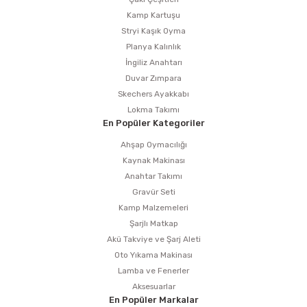
Kamp Kartuşu
Stryi Kaşık Oyma
Planya Kalınlık
İngiliz Anahtarı
Duvar Zımpara
Skechers Ayakkabı
Lokma Takımı
En Popüler Kategoriler
Ahşap Oymacılığı
Kaynak Makinası
Anahtar Takımı
Gravür Seti
Kamp Malzemeleri
Şarjlı Matkap
Akü Takviye ve Şarj Aleti
Oto Yıkama Makinası
Lamba ve Fenerler
Aksesuarlar
En Popüler Markalar