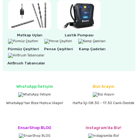
estere
a
nası
Matkap Uçları
Lastik Pompası
ı
Pürmüz Çeşitleri
Pense Çeşitleri
Kamp Çadırları
AirBrush Tabancalar
Çakma Makinası
WhatsApp İletişim
Bizi Arayın
sı
WhatsApp'tan Bize Hızlıca Ulaşın!
Hafta İçi 08:30 - 17:30 Canlı Destek
EnsarShop BLOG
Instagram’da Biz!