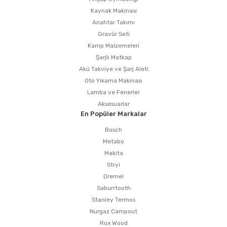
Kaynak Makinası
Anahtar Takımı
Gravür Seti
Kamp Malzemeleri
Şarjlı Matkap
Akü Takviye ve Şarj Aleti
Oto Yıkama Makinası
Lamba ve Fenerler
Aksesuarlar
En Popüler Markalar
Bosch
Metabo
Makita
Stryi
Dremel
Saburrtooth
Stanley Termos
Nurgaz Campout
Rox Wood