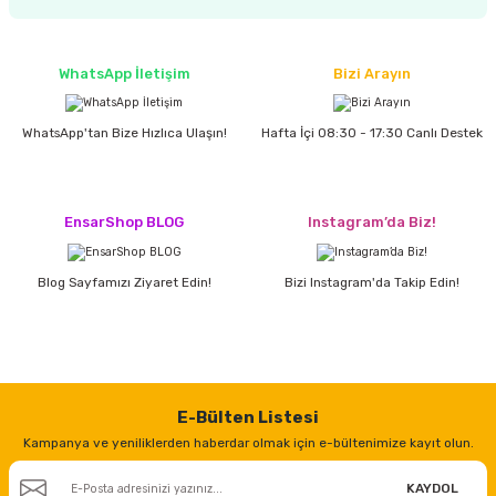
estere
a
WhatsApp İletişim
Bizi Arayın
nası
WhatsApp'tan Bize Hızlıca Ulaşın!
Hafta İçi 08:30 - 17:30 Canlı Destek
ı
EnsarShop BLOG
Instagram’da Biz!
Çakma Makinası
Blog Sayfamızı Ziyaret Edin!
Bizi Instagram'da Takip Edin!
sı
E-Bülten Listesi
Kampanya ve yeniliklerden haberdar olmak için e-bültenimize kayıt olun.
KAYDOL