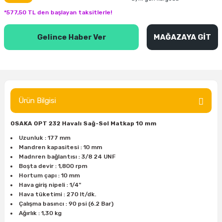
inası
şitleri
Makinası
ünleri
Maşalı Boru Anahtarı
Ahşap Yontma Bıçağı (Carving Knife)
Outdoor T-Shirt
*577,50 TL den başlayan taksitlerle!
kinası
 & Mastik
ı
inası
Yıldız Anahtar
Balon Zımpara
Gelince Haber Ver
MAĞAZAYA GİT
tleri
a Taşı
akinası
Bileme Ekipmanları
tleri
İçin Keski Murçlar
 Tabancası
Diğer Marangoz Ürünleri
Ürün Bilgisi
sı
si
ap Ucu
Japon Testereleri
OSAKA OPT 232 Havalı Sağ-Sol Matkap 10 mm
ırını
rları
ı
Kaşık ve Kuksa Oyma Aletleri
Uzunluk : 177 mm
Mandren kapasitesi : 10 mm
Madnren bağlantısı : 3/8 24 UNF
 Kesici
a
kinası
uarları
Kutu Oymacılığı (Chip Carving)
Boşta devir : 1,800 rpm
Hortum çapı : 10 mm
i
re
Marangoz Çekici ve Ahşap Tokmak
Hava giriş nipeli : 1/4"
Hava tüketimi : 270 lt/dk.
Çalışma basıncı : 90 psi (6.2 Bar)
leri
inası Bıçakları
inası
Marangoz Ölçü Aletleri
Ağırlık : 1,30 kg