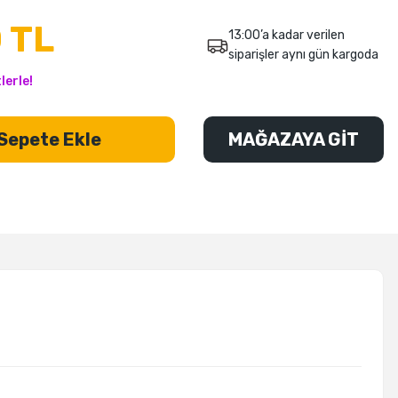
 TL
13:00’a kadar verilen
siparişler aynı gün kargoda
lerle!
Sepete Ekle
MAĞAZAYA GİT