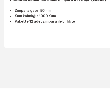
Zımpara çapı : 50 mm
Kum kalınlığı : 1000 Kum
Pakette 12 adet zımpara ile birlikte
%0
PROXXON 50mm 2000 Kum Zımpara WP/E İçin (28670)
297,00 TL
297,00 TL