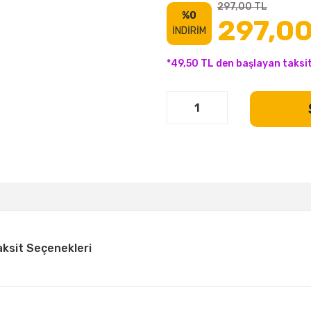
297,00 TL
%0
297,00
İNDİRİM
*49,50 TL den başlayan taksit
aksit Seçenekleri