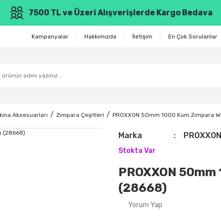
7500 TL ve Üzeri Alışverişlerde Kargo Bedava
Kampanyalar
Hakkımızda
İletişim
En Çok Sorulanlar
kina Aksesuarları
Zımpara Çeşitleri
PROXXON 50mm 1000 Kum Zımpara WP/
Marka
PROXXO
Stokta Var
PROXXON 50mm 1
(28668)
Yorum Yap