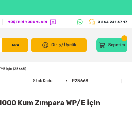
MÜŞTERİ YORUMLARI
0 264 241 67 17
Giriş
/
Üyelik
Sepetim
ARA
E İçin (28668)
N
Stok Kodu
P28668
000 Kum Zımpara WP/E İçin