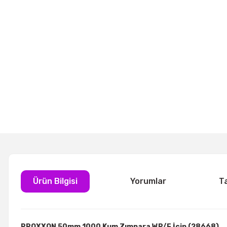
Ürün Bilgisi
Yorumlar
T
PROXXON 50mm 1000 Kum Zımpara WP/E İçin (28668)