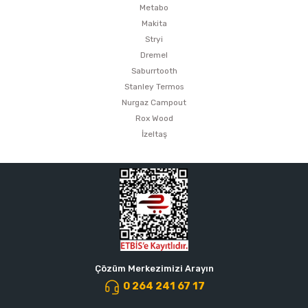
Metabo
Makita
Stryi
Dremel
Saburrtooth
Stanley Termos
Nurgaz Campout
Rox Wood
İzeltaş
Çözüm Merkezimizi Arayın
0 264 241 67 17