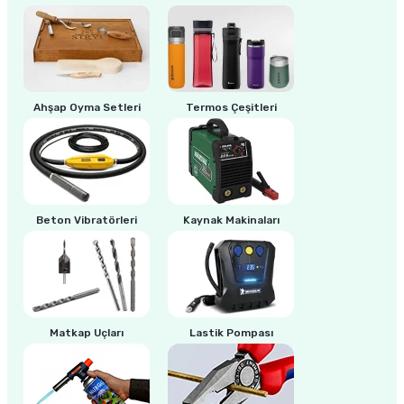
ri
inası
sı Tabanı
Ahşap Oyma Setleri
Termos Çeşitleri
ancası
sı
Beton Vibratörleri
Kaynak Makinaları
lı-Zemin Yıkama
Matkap Uçları
Lastik Pompası
i