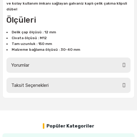
ve kolay kullanım imkanı sağlayan galvaniz kaplı çelik çakma klipsli
ları
rbün
Marangoz Tezgahları
dübel
Ölçüleri
ra
e
Rende Çeşitleri
Delik çap ölçüsü : 12 mm
e Mat
p Ucu
a
Taşlama İçin Ahşap Oyma Aparatları
Civata ölçüsü : M12
Tam uzunluk : 150 mm
Malzeme bağlama ölçüsü : 30-40 mm
r
ap Ucu
Torna Bıçakları
Yorumlar
ski - Kargaburun
arları
i
lmas Panç
Taksit Seçenekleri
Bu ürüne ilk yorumu siz yapın!
estere Ucu
Yorum Yaz
ı
kinası
Popüler Kategoriler