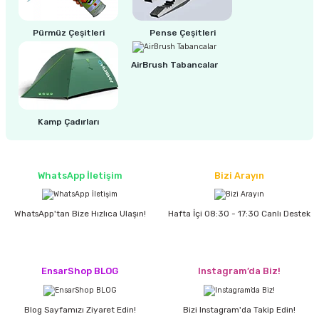
estere
Pürmüz Çeşitleri
Pense Çeşitleri
a
AirBrush Tabancalar
nası
ı
Kamp Çadırları
WhatsApp İletişim
Bizi Arayın
Çakma Makinası
sı
WhatsApp'tan Bize Hızlıca Ulaşın!
Hafta İçi 08:30 - 17:30 Canlı Destek
EnsarShop BLOG
Instagram’da Biz!
Blog Sayfamızı Ziyaret Edin!
Bizi Instagram'da Takip Edin!