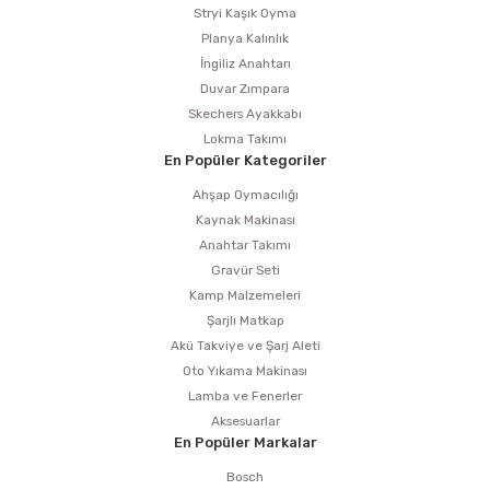
Stryi Kaşık Oyma
Planya Kalınlık
İngiliz Anahtarı
Duvar Zımpara
Skechers Ayakkabı
Lokma Takımı
En Popüler Kategoriler
Ahşap Oymacılığı
Kaynak Makinası
Anahtar Takımı
Gravür Seti
Kamp Malzemeleri
Şarjlı Matkap
Akü Takviye ve Şarj Aleti
Oto Yıkama Makinası
Lamba ve Fenerler
Aksesuarlar
En Popüler Markalar
Bosch